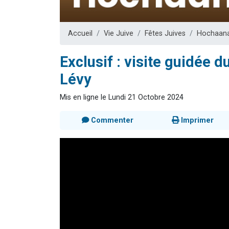
61 personnes
Il reste 
Accueil
Vie Juive
Fêtes Juives
Hochaan
Ariel vient 
Nathaniel vi
Exclusif : visite guidée 
4 personnes 
Lévy
Mis en ligne le Lundi 21 Octobre 2024
Commenter
Imprimer