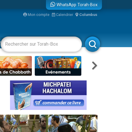
WhatsApp Torah-Box
Mon compte
Calendrier
Columbus
re
vertissements
Livres
Rabbanim
travers le temps