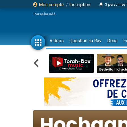
Mon compte
/
Inscription
3 personnes 
Odaya vient 
Paracha Réé
3 personn
3 personn
2 personnes 
Vidéos
Question au Rav
Dons
F
13 personnes
30 perso
Il reste 
12 nouve
3 personnes 
2 personnes 
2 nouvel
3 personnes 
8 personn
Nouvelle émis