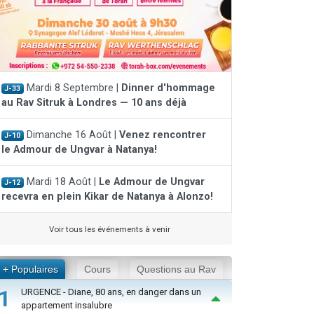
Mardi 8 Septembre |
Dinner d'hommage
J-33
au Rav Sitruk à Londres — 10 ans déjà
Dimanche 16 Août |
Venez rencontrer
J-10
le Admour de Ungvar à Natanya!
Mardi 18 Août |
Le Admour de Ungvar
J-12
recevra en plein Kikar de Natanya à Alonzo!
Voir tous les événements à venir
+ Populaires
Cours
Questions au Rav
1
URGENCE - Diane, 80 ans, en danger dans un
appartement insalubre