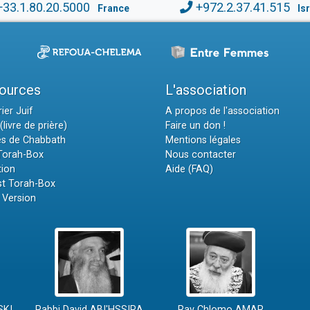
+33.1.80.20.5000
+972.2.37.41.515
France
Is
ources
L'association
ier Juif
A propos de l'association
(livre de prière)
Faire un don !
es de Chabbath
Mentions légales
 Torah-Box
Nous contacter
tion
Aide (FAQ)
t Torah-Box
 Version
SKI
Rabbi David ABI'HSSIRA
Rav Chlomo AMAR