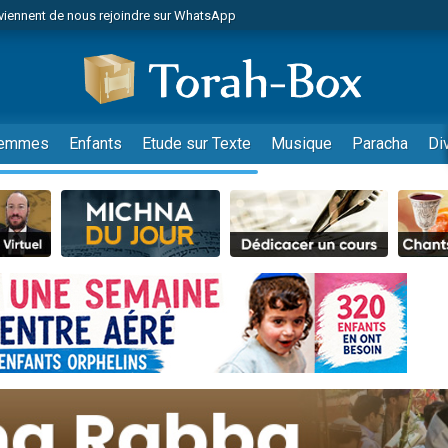
viennent de nous rejoindre sur WhatsApp
de donner son Maasser
es viennent de faire un don pour 5 jours de vacances aux Orphelins
es viennent de faire un don pour Diane, 80 ans, dans un appartement insalub
viennent de nous rejoindre sur WhatsApp
emmes
Enfants
Etude sur Texte
Musique
Paracha
Di
 viennent de demander une bénédiction
nnes viennent de faire un don pour Sauvez la jambe de Yohan
49 places pour étudier en groupe sur Zoom
lles musiques dans Torah-Box Music
viennent de nous rejoindre sur WhatsApp
viennent de nous rejoindre sur WhatsApp
les musiques dans Torah-Box Music
viennent de nous rejoindre sur WhatsApp
es viennent de faire un don pour Tsédaka : pauvres d'Israel
sion radio : Visions de grandeur n°104 : Le Chabbath et le Birkat Hamazone à 