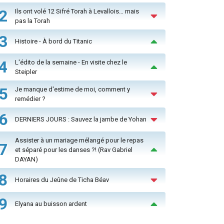
2
Ils ont volé 12 Sifré Torah à Levallois… mais
pas la Torah
3
Histoire - À bord du Titanic
4
L'édito de la semaine - En visite chez le
Steipler
5
Je manque d'estime de moi, comment y
remédier ?
6
DERNIERS JOURS : Sauvez la jambe de Yohan
Assister à un mariage mélangé pour le repas
7
et séparé pour les danses ?! (Rav Gabriel
DAYAN)
8
Horaires du Jeûne de Ticha Béav
9
Elyana au buisson ardent