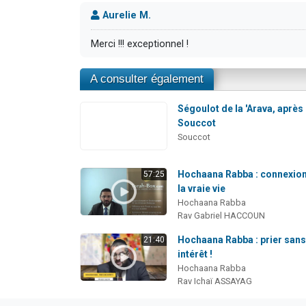
Aurelie M.
Merci !!! exceptionnel !
A consulter également
Ségoulot de la 'Arava, après
Souccot
Souccot
Hochaana Rabba : connexion
57:25
la vraie vie
Hochaana Rabba
Rav Gabriel HACCOUN
Hochaana Rabba : prier san
21:40
intérêt !
Hochaana Rabba
Rav Ichaï ASSAYAG