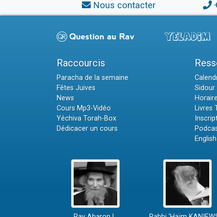
Nous contacter
Raccourcis
Ress
Paracha de la semaine
Calendr
Fêtes Juives
Sidour 
News
Horair
Cours Mp3-Vidéo
Livres
Yéchiva Torah-Box
Inscrip
Dédicacer un cours
Podcas
English
Rav Aharon L.
Rabbi 'Haïm KANIEW