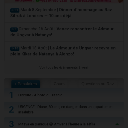
Mardi 8 Septembre |
Dinner d'hommage au Rav
J-31
Sitruk à Londres — 10 ans déjà
Dimanche 16 Août |
Venez rencontrer le Admour
J-8
de Ungvar à Natanya!
Mardi 18 Août |
Le Admour de Ungvar recevra en
J-10
plein Kikar de Natanya à Alonzo!
Voir tous les événements à venir
+ Populaires
Cours
Questions au Rav
1
Histoire - À bord du Titanic
2
URGENCE - Diane, 80 ans, en danger dans un appartement
insalubre
3
Mitsva en panique 😨 Arriver à l'heure à la Téfila