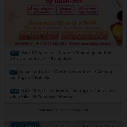
Mardi 8 Septembre |
Dinner d'hommage au Rav
J-31
Sitruk à Londres — 10 ans déjà
Dimanche 16 Août |
Venez rencontrer le Admour
J-8
de Ungvar à Natanya!
Mardi 18 Août |
Le Admour de Ungvar recevra en
J-10
plein Kikar de Natanya à Alonzo!
Voir tous les événements à venir
+ Populaires
Cours
Questions au Rav