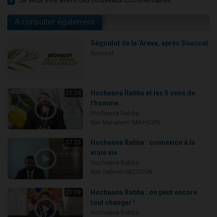
Je veux être averti des nouveaux commentaires
A consulter également
Ségoulot de la 'Arava, après Souccot
Souccot
Hochaana Rabba et les 5 sens de
21:24
l'homme
Hochaana Rabba
Rav Menahem SAKHOUN
Hochaana Rabba : connexion à la
57:25
vraie vie
Hochaana Rabba
Rav Gabriel HACCOUN
Hochaana Rabba : on peut encore
21:09
tout changer !
Hochaana Rabba