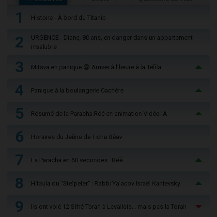
1
Histoire - À bord du Titanic
2
URGENCE - Diane, 80 ans, en danger dans un appartement
insalubre
3
Mitsva en panique 😨 Arriver à l'heure à la Téfila
4
Panique à la boulangerie Cachère
5
Résumé de la Paracha Réé en animation Vidéo IA
6
Horaires du Jeûne de Ticha Béav
7
La Paracha en 60 secondes : Réé
8
Hiloula du "Steïpeler" : Rabbi Ya’acov Israël Kanievsky
9
Ils ont volé 12 Sifré Torah à Levallois… mais pas la Torah