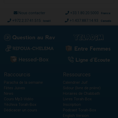
Nous contacter
+33.1.80.20.5000
France
+972.2.37.41.515
+1.437.887.14.93
Israël
Canada
Raccourcis
Ressources
Paracha de la semaine
Calendrier Juif
Fêtes Juives
Sidour (livre de prière)
News
Horaires de Chabbath
Cours Mp3-Vidéo
Livres Torah-Box
Yéchiva Torah-Box
Inscription
Dédicacer un cours
Podcast Torah-Box
English Version