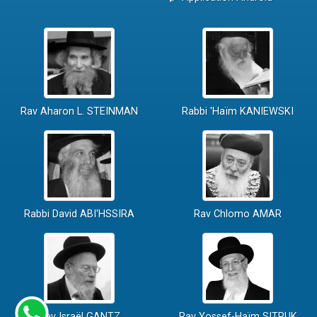
Rav Aharon L. STEINMAN
Rabbi 'Haïm KANIEWSKI
Rabbi David ABI'HSSIRA
Rav Chlomo AMAR
Rav Israël GANTZ
Rav Yossef-Haïm SITRUK