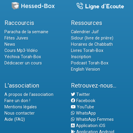
Raccourcis
Ressources
Paracha de la semaine
Calendrier Juif
Fêtes Juives
Sidour (livre de prière)
News
Horaires de Chabbath
Cours Mp3-Vidéo
Livres Torah-Box
Yéchiva Torah-Box
Inscription
Dédicacer un cours
Podcast Torah-Box
English Version
L'association
Retrouvez-nous...
A propos de l'association
Twitter
Faire un don !
Facebook
Mentions légales
YouTube
Nous contacter
WhatsApp
Aide (FAQ)
WhatsApp Femmes
Application iOS
Application Android