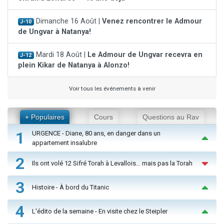
Dimanche 16 Août |
Venez rencontrer le Admour
J-10
de Ungvar à Natanya!
Mardi 18 Août |
Le Admour de Ungvar recevra en
J-12
plein Kikar de Natanya à Alonzo!
Voir tous les événements à venir
+ Populaires
Cours
Questions au Rav
1
URGENCE - Diane, 80 ans, en danger dans un
appartement insalubre
2
Ils ont volé 12 Sifré Torah à Levallois… mais pas la Torah
3
Histoire - À bord du Titanic
4
L'édito de la semaine - En visite chez le Steipler