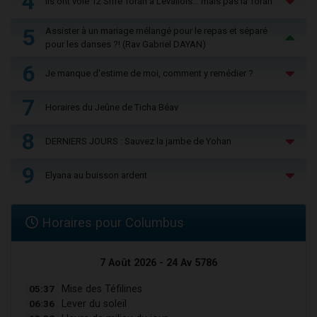
4
Ils ont volé 12 Sifré Torah à Levallois… mais pas la Torah
5
Assister à un mariage mélangé pour le repas et séparé
pour les danses ?! (Rav Gabriel DAYAN)
6
Je manque d'estime de moi, comment y remédier ?
7
Horaires du Jeûne de Ticha Béav
8
DERNIERS JOURS : Sauvez la jambe de Yohan
9
Elyana au buisson ardent
Horaires pour Columbus
7 Août 2026 - 24 Av 5786
05:37
Mise des Téfilines
06:36
Lever du soleil