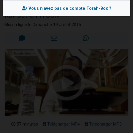
(partie 1)
Nouvelle émission radio : Visions de grandeur n°104 : Le Chabbath et le Birkat Hamazone à travers le temps
Vous n'avez pas de compte Torah-Box ?
Rav David PITOUN
61 personnes viennent de demander une bénédiction
Ariel vient de donner son Maasser
Mis en ligne le Dimanche 19 Juillet 2015
Il reste 49 places pour étudier en groupe sur Zoom
Eva vient de donner son Maasser
57 minutes
Télécharger MP4
Télécharger MP3