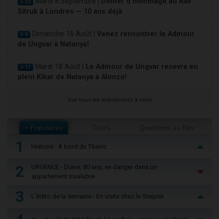
Mardi 8 Septembre |
Dinner d'hommage au Rav
J-32
Sitruk à Londres — 10 ans déjà
Dimanche 16 Août |
Venez rencontrer le Admour
J-9
de Ungvar à Natanya!
Mardi 18 Août |
Le Admour de Ungvar recevra en
J-11
plein Kikar de Natanya à Alonzo!
Voir tous les événements à venir
+ Populaires
Cours
Questions au Rav
1
Histoire - À bord du Titanic
2
URGENCE - Diane, 80 ans, en danger dans un
appartement insalubre
3
L'édito de la semaine - En visite chez le Steipler