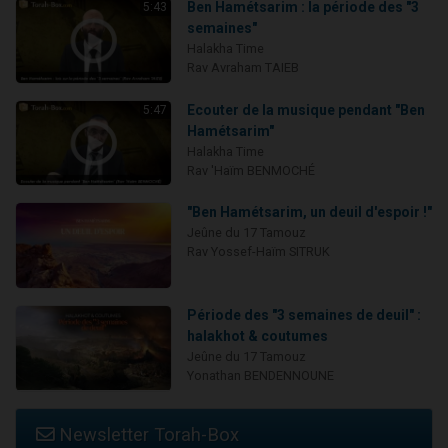
Ben Hamétsarim : la période des "3
5:43
semaines"
Halakha Time
Rav Avraham TAIEB
Ecouter de la musique pendant "Ben
5:47
Hamétsarim"
Halakha Time
Rav 'Haïm BENMOCHÉ
"Ben Hamétsarim, un deuil d'espoir !"
Jeûne du 17 Tamouz
Rav Yossef-Haïm SITRUK
Période des "3 semaines de deuil" :
halakhot & coutumes
Jeûne du 17 Tamouz
Yonathan BENDENNOUNE
Newsletter Torah-Box