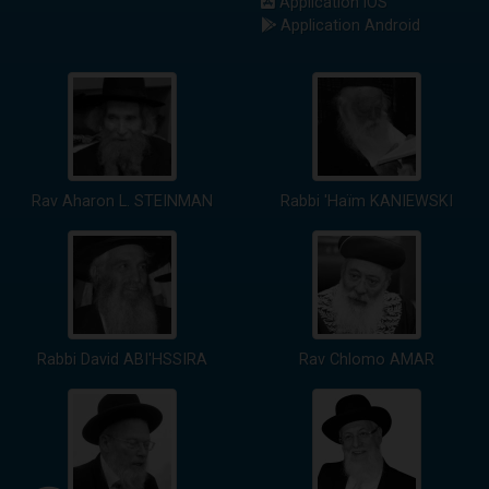
Application iOS
Application Android
Rav Aharon L. STEINMAN
Rabbi 'Haïm KANIEWSKI
Rabbi David ABI'HSSIRA
Rav Chlomo AMAR