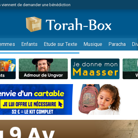
 viennent de demander une bénédiction
viennent de nous rejoindre sur WhatsApp
49 places pour étudier en groupe sur Zoom
nes viennent de faire un don pour Diane, 80 ans, dans un appartement insalu
 donner son Maasser
emmes
Enfants
Etude sur Texte
Musique
Paracha
Di
viennent de nous rejoindre sur WhatsApp
viennent de nous rejoindre sur WhatsApp
es viennent de faire un don pour 5 jours de vacances aux Orphelins
de donner son Maasser
 viennent de demander une bénédiction
viennent de nous rejoindre sur WhatsApp
nnes viennent de faire un don pour Sauvez la jambe de Yohan
lles musiques dans Torah-Box Music
49 places pour étudier en groupe sur Zoom
viennent de nous rejoindre sur WhatsApp