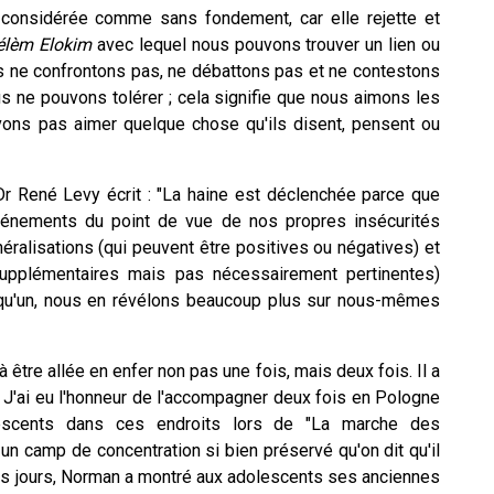
 considérée comme sans fondement, car elle rejette et
élèm Elokim
avec lequel nous pouvons trouver un lien ou
s ne confrontons pas, ne débattons pas et ne contestons
s ne pouvons tolérer ; cela signifie que nous aimons les
ons pas aimer quelque chose qu'ils disent, pensent ou
 Dr René Levy écrit : "La haine est déclenchée parce que
événements du point de vue de nos propres insécurités
ralisations (qui peuvent être positives ou négatives) et
supplémentaires mais pas nécessairement pertinentes)
lqu'un, nous en révélons beaucoup plus sur nous-mêmes
être allée en enfer non pas une fois, mais deux fois. Il a
 J'ai eu l'honneur de l'accompagner deux fois en Pologne
lescents dans ces endroits lors de "La marche des
un camp de concentration si bien préservé qu'on dit qu'il
ues jours, Norman a montré aux adolescents ses anciennes