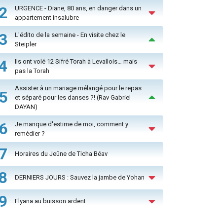
2
URGENCE - Diane, 80 ans, en danger dans un
appartement insalubre
3
L'édito de la semaine - En visite chez le
Steipler
4
Ils ont volé 12 Sifré Torah à Levallois… mais
pas la Torah
Assister à un mariage mélangé pour le repas
5
et séparé pour les danses ?! (Rav Gabriel
DAYAN)
6
Je manque d'estime de moi, comment y
remédier ?
7
Horaires du Jeûne de Ticha Béav
8
DERNIERS JOURS : Sauvez la jambe de Yohan
9
Elyana au buisson ardent