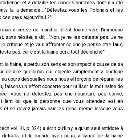
idienne, et a détaillé les choses horribles dont il a été
nts lui a demandé : "Détestez-vous les Polonais et les
s ces pays aujourd'hui ?"
orman a cessé de marcher, s'est tourné vers l'immense
, sans hésiter, a dit : "Non, je ne les déteste pas. Je ne
e critique et je vais affronter ce que je pense être faux,
teste pas, car c'est la haine qui a tout déclenché."
nt, la haine, a perdu son sens et son impact à cause de sa
 pour décrire quelqu'un qui objecte simplement à quelque
s au cours desquelles nous nous efforçons de réparer les
faisons un effort concerté pour utiliser le mot haine de
priée. Vous ne détestez pas une nourriture pas bonne,
t est lent ou que la personne que vous attendez est en
is et ne devez jamais haïr les gens, même lorsque vous
vol. III, p. 324) a écrit qu'il n'y a qu'un seul antidote à
 détruits, et le monde avec nous, à cause de la haine