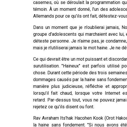
casernes, où se déroulait la programmation quot
témoin. À un moment donné, l'un des adolesce
Allemands pour ce qu'ils ont fait, détestez-vou
Dans un moment que je n'oublierai jamais, N
groupe d'adolescents qui marchaient avec lui, et
déteste personne. Je n'aime pas, je condamne, j
mais je n'utiliserai jamais le mot haine. Je ne dé
Ce qui devrait être un mot puissant et discorda
surutilisation. "Haineux" est parfois utilisé
chose. Durant cette période des trois semaine
dommages causés par la haine sans fondement, 
manière plus judicieuse, réfléchie et appro
lorsqu’il fait chaud, lorsque votre Interne
retard. Par-dessus tout, vous ne pouvez jama
rejetez ce qu'ils disent ou font.
Rav Avraham Its’hak Hacohen Kook (Orot Hakodech 
la haine sans fondement. "Si nous avons été