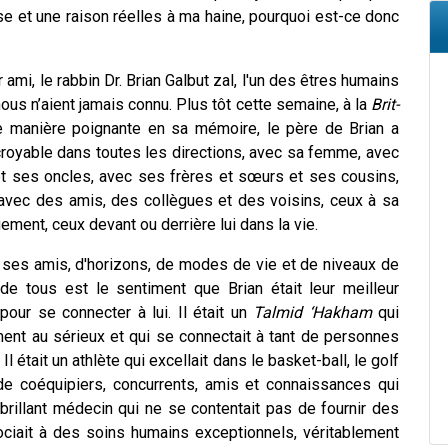
se et une raison réelles à ma haine, pourquoi est-ce donc
ami, le rabbin Dr. Brian Galbut zal, l'un des êtres humains
ous n’aient jamais connu. Plus tôt cette semaine, à la
Brit-
e manière poignante en sa mémoire, le père de Brian a
ncroyable dans toutes les directions, avec sa femme, avec
et ses oncles, avec ses frères et sœurs et ses cousins,
avec des amis, des collègues et des voisins, ceux à sa
uement, ceux devant ou derrière lui dans la vie.
de ses amis, d'horizons, de modes de vie et de niveaux de
de tous est le sentiment que Brian était leur meilleur
our se connecter à lui. Il était un
Talmid ‘Hakham
qui
ment au sérieux et qui se connectait à tant de personnes
Il était un athlète qui excellait dans le basket-ball, le golf
 de coéquipiers, concurrents, amis et connaissances qui
 brillant médecin qui ne se contentait pas de fournir des
ciait à des soins humains exceptionnels, véritablement