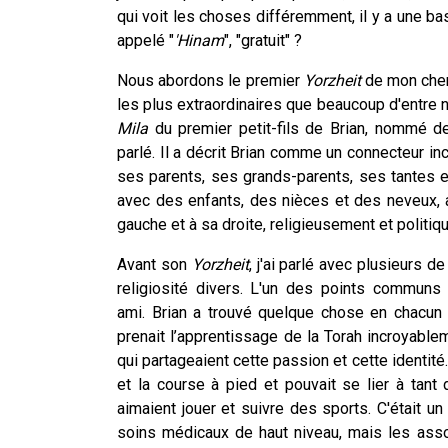
qui voit les choses différemment, il y a une ba
appelé "
'Hinam
", "gratuit" ?
Nous abordons le premier
Yorzheit
de mon cher 
les plus extraordinaires que beaucoup d'entre n
Mila
du premier petit-fils de Brian, nommé d
parlé. Il a décrit Brian comme un connecteur i
ses parents, ses grands-parents, ses tantes 
avec des enfants, des nièces et des neveux, 
gauche et à sa droite, religieusement et politiq
Avant son
Yorzheit
, j'ai parlé avec plusieurs 
religiosité divers. L'un des points communs 
ami. Brian a trouvé quelque chose en chacun p
prenait l’apprentissage de la Torah incroyable
qui partageaient cette passion et cette identité. 
et la course à pied et pouvait se lier à tant
aimaient jouer et suivre des sports. C'était un
soins médicaux de haut niveau, mais les asso