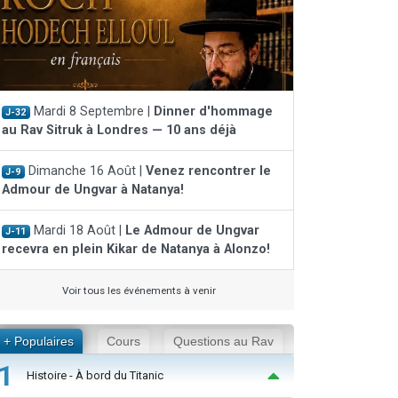
Mardi 8 Septembre |
Dinner d'hommage
J-32
au Rav Sitruk à Londres — 10 ans déjà
Dimanche 16 Août |
Venez rencontrer le
J-9
Admour de Ungvar à Natanya!
Mardi 18 Août |
Le Admour de Ungvar
J-11
recevra en plein Kikar de Natanya à Alonzo!
Voir tous les événements à venir
+ Populaires
Cours
Questions au Rav
1
Histoire - À bord du Titanic