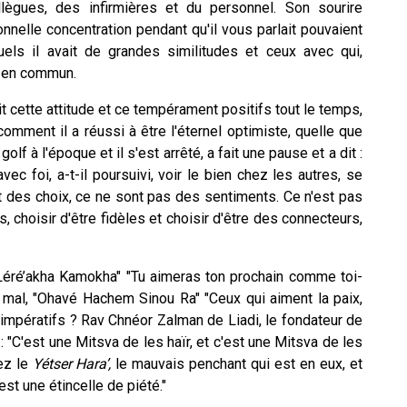
ègues, des infirmières et du personnel.
Son sourire
nnelle concentration pendant qu'il vous parlait pouvaient
uels il avait de grandes similitudes et ceux avec qui,
s en commun.
t cette attitude et ce tempérament positifs tout le temps,
omment il a réussi à être l'éternel optimiste, quelle que
olf à l'époque et il s'est arrêté, a fait une pause et a dit :
avec foi, a-t-il poursuivi, voir le bien chez les autres, se
ont des choix, ce ne sont pas des sentiments. Ce n'est pas
s, choisir d'être fidèles et choisir d'être des connecteurs,
 Léré’akha Kamokha" "Tu aimeras ton prochain comme toi-
u mal, "Ohavé Hachem Sinou Ra" "Ceux qui aiment la paix,
impératifs ? Rav Chnéor Zalman de Liadi, le fondateur de
: "C'est une Mitsva de les haïr, et c'est une Mitsva de les
ez le
Yétser Hara’,
le mauvais penchant qui est en eux, et
st une étincelle de piété."