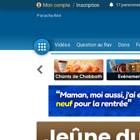
Mon compte
/
Inscription
17 personnes
4 personnes 
Paracha Réé
Il reste 
23 person
Eva vient de
Vidéos
Question au Rav
Dons
F
4 personnes 
3 personnes 
3 personn
Odaya vient 
13 personnes
2 personnes 
30 perso
12 nouve
Il reste 
3 personnes 