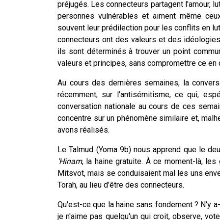
préjugés. Les connecteurs partagent l'amour, lutt
personnes vulnérables et aiment même ceux 
souvent leur prédilection pour les conflits en l
connecteurs ont des valeurs et des idéologies
ils sont déterminés à trouver un point comm
valeurs et principes, sans compromettre ce en qu
Au cours des dernières semaines, la conversa
récemment, sur l'antisémitisme, ce qui, espé
conversation nationale au cours de ces sema
concentre sur un phénomène similaire et, malh
avons réalisés.
Le Talmud (Yoma 9b) nous apprend que le deu
‘Hinam
, la haine gratuite. À ce moment-là, les
Mitsvot, mais se conduisaient mal les uns enver
Torah, au lieu d’être des connecteurs.
Qu'est-ce que la haine sans fondement ? N'y a-t
je n'aime pas quelqu'un qui croit, observe, vo