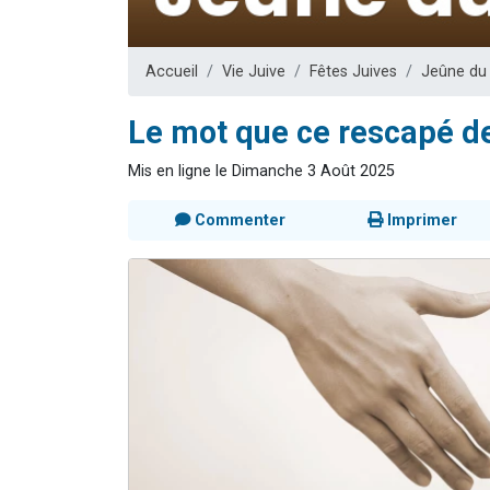
2 personnes 
2 nouvel
Accueil
Vie Juive
Fêtes Juives
Jeûne du
3 personnes 
8 personn
Le mot que ce rescapé de
2 personn
Mis en ligne le Dimanche 3 Août 2025
Commenter
Imprimer