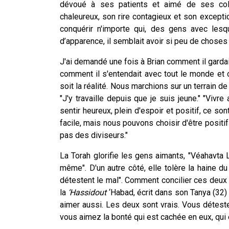
dévoué à ses patients et aimé de ses coll
chaleureux, son rire contagieux et son exceptio
conquérir n'importe qui, des gens avec lesq
d’apparence, il semblait avoir si peu de chose
J'ai demandé une fois à Brian comment il gardai
comment il s'entendait avec tout le monde et c
soit la réalité. Nous marchions sur un terrain de g
"J'y travaille depuis que je suis jeune." "Vivre 
sentir heureux, plein d'espoir et positif, ce s
facile, mais nous pouvons choisir d'être positif
pas des diviseurs."
La Torah glorifie les gens aimants, "Véahavta
même". D'un autre côté, elle tolère la haine d
détestent le mal". Comment concilier ces deux 
la
‘Hassidout
‘Habad, écrit dans son Tanya (32) 
aimer aussi. Les deux sont vrais. Vous détest
vous aimez la bonté qui est cachée en eux, qui e