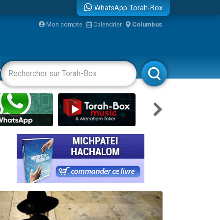
WhatsApp Torah-Box
Mon compte
Calendrier
Columbus
bre
vertissements
Livres
Rabbanim