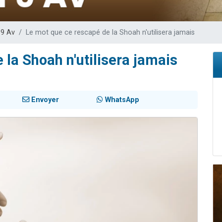
viennent de nous rejoindre sur WhatsApp
les musiques dans Torah-Box Music
 9 Av
Le mot que ce rescapé de la Shoah n'utilisera jamais
viennent de nous rejoindre sur WhatsApp
es viennent de faire un don pour Tsédaka : pauvres d'Israel
 la Shoah n'utilisera jamais
es viennent de faire un don pour 1 Journée de Vacances Pour les Enfants
Envoyer
WhatsApp