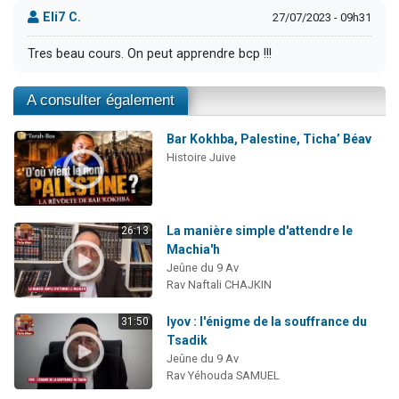
Eli7 C.
27/07/2023 - 09h31
Tres beau cours. On peut apprendre bcp !!!
A consulter également
Bar Kokhba, Palestine, Ticha’ Béav
Histoire Juive
La manière simple d'attendre le
26:13
Machia'h
Jeûne du 9 Av
Rav Naftali CHAJKIN
Iyov : l'énigme de la souffrance du
31:50
Tsadik
Jeûne du 9 Av
Rav Yéhouda SAMUEL