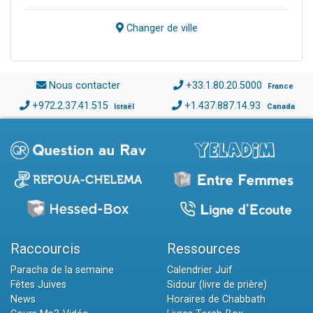
Changer de ville
Nous contacter
+33.1.80.20.5000
France
+972.2.37.41.515
+1.437.887.14.93
Israël
Canada
Raccourcis
Ressources
Paracha de la semaine
Calendrier Juif
Fêtes Juives
Sidour (livre de prière)
News
Horaires de Chabbath