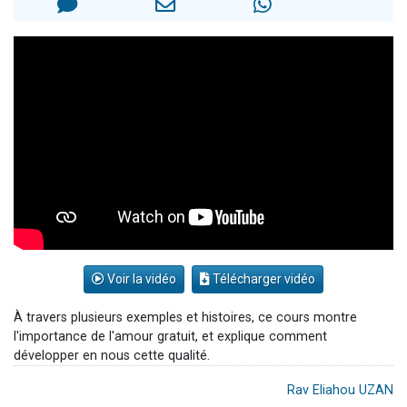
2 personnes viennent de nous rejoindre sur WhatsApp
13 personnes viennent de demander une bénédiction
Il reste 49 places pour étudier en groupe sur Zoom
12 nouvelles musiques dans Torah-Box Music
30 personnes viennent de faire un don pour Sauvez la jambe de Yohan
Voir la vidéo
Télécharger vidéo
À travers plusieurs exemples et histoires, ce cours montre
l'importance de l'amour gratuit, et explique comment
développer en nous cette qualité.
Rav Eliahou UZAN