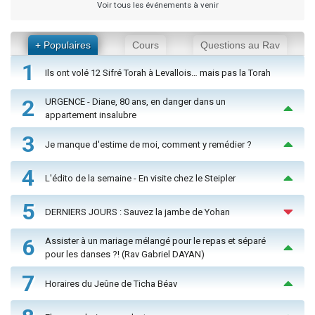
Voir tous les événements à venir
+ Populaires
Cours
Questions au Rav
1
Ils ont volé 12 Sifré Torah à Levallois… mais pas la Torah
2
URGENCE - Diane, 80 ans, en danger dans un
appartement insalubre
3
Je manque d'estime de moi, comment y remédier ?
4
L'édito de la semaine - En visite chez le Steipler
5
DERNIERS JOURS : Sauvez la jambe de Yohan
6
Assister à un mariage mélangé pour le repas et séparé
pour les danses ?! (Rav Gabriel DAYAN)
7
Horaires du Jeûne de Ticha Béav