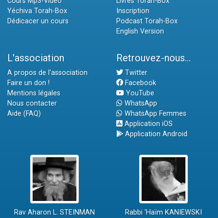
Cours Mp3-Vidéo
Livres Torah-Box
Yéchiva Torah-Box
Inscription
Dédicacer un cours
Podcast Torah-Box
English Version
L'association
Retrouvez-nous...
A propos de l'association
Twitter
Faire un don !
Facebook
Mentions légales
YouTube
Nous contacter
WhatsApp
Aide (FAQ)
WhatsApp Femmes
Application iOS
Application Android
Rav Aharon L. STEINMAN
Rabbi 'Haïm KANIEWSKI