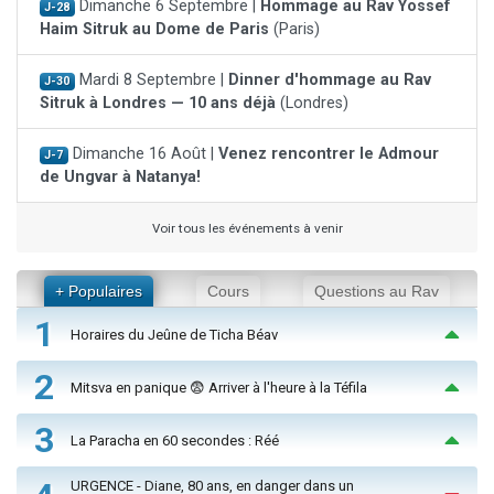
Dimanche 6 Septembre |
Hommage au Rav Yossef
J-28
Haim Sitruk au Dome de Paris
(Paris)
Mardi 8 Septembre |
Dinner d'hommage au Rav
J-30
Sitruk à Londres — 10 ans déjà
(Londres)
Dimanche 16 Août |
Venez rencontrer le Admour
J-7
de Ungvar à Natanya!
Voir tous les événements à venir
+ Populaires
Cours
Questions au Rav
1
Horaires du Jeûne de Ticha Béav
2
Mitsva en panique 😨 Arriver à l'heure à la Téfila
3
La Paracha en 60 secondes : Réé
URGENCE - Diane, 80 ans, en danger dans un