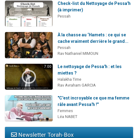
Check-list du Nettoyage de Pessa'h
(à imprimer)
Pessah
À la chasse au ‘Hamets : ce qui se
cache vraiment derrière le grand...
Pessah
Rav Nathaniel MIMOUN
Le nettoyage de Pessa'h : et les
7:00
miettes ?
Halakha Time
Rav Avraham GARCIA
"C'est incroyable ce que ma femme
râle avant Pessa'h !"
Femmes
Léa NABET
Newsletter Torah-Box