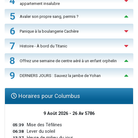
4
appartement insalubre
5
Avaler son propre sang, permis ?
6
Panique à la boulangerie Cachère
7
Histoire - À bord du Titanic
8
Offrez une semaine de centre aéré à un enfant orphelin
9
DERNIERS JOURS : Sauvez la jambe de Yohan
Horaires pour Columbus
9 Août 2026 - 26 Av 5786
05:39
Mise des Téfilines
06:38
Lever du soleil
13:37
Heure de milieu du jour