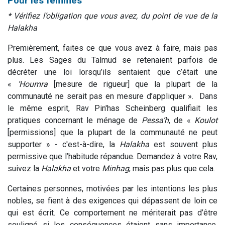
Pour les femmes
* Vérifiez l’obligation que vous avez, du point de vue de la
Halakha
Premièrement, faites ce que vous avez à faire, mais pas
plus. Les Sages du Talmud se retenaient parfois de
décréter une loi lorsqu’ils sentaient que c’était une
«
‘Houmra
[mesure de rigueur] que la plupart de la
communauté ne serait pas en mesure d’appliquer ». Dans
le même esprit, Rav Pin'has Scheinberg qualifiait les
pratiques concernant le ménage de
Pessa’h
, de «
Koulot
[permissions] que la plupart de la communauté ne peut
supporter » - c'est-à-dire, la
Halakha
est souvent plus
permissive que l’habitude répandue. Demandez à votre Rav,
suivez la
Halakha
et votre
Minhag
, mais pas plus que cela.
Certaines personnes, motivées par les intentions les plus
nobles, se fient à des exigences qui dépassent de loin ce
qui est écrit. Ce comportement ne mériterait pas d’être
souligné si les conséquences étaient sans importance.