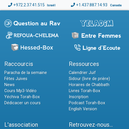
+972.2.37.41.515
+1.437.887.14.93
Israël
Canada
Raccourcis
Ressources
Paracha de la semaine
Calendrier Juif
Fêtes Juives
Sidour (livre de prière)
News
Horaires de Chabbath
Cours Mp3-Vidéo
Livres Torah-Box
Yéchiva Torah-Box
Inscription
Dédicacer un cours
Podcast Torah-Box
English Version
L'association
Retrouvez-nous...