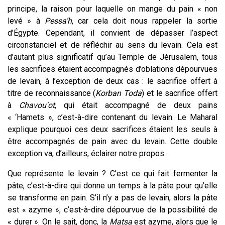
principe, la raison pour laquelle on mange du pain « non
levé » à
Pessa’h
, car cela doit nous rappeler la sortie
d’Égypte. Cependant, il convient de dépasser l’aspect
circonstanciel et de réfléchir au sens du levain. Cela est
d’autant plus significatif qu’au Temple de Jérusalem, tous
les sacrifices étaient accompagnés d’oblations dépourvues
de levain, à l’exception de deux cas : le sacrifice offert à
titre de reconnaissance (
Korban Toda
) et le sacrifice offert
à
Chavou'ot
, qui était accompagné de deux pains
« ‘Hamets », c’est-à-dire contenant du levain. Le Maharal
explique pourquoi ces deux sacrifices étaient les seuls à
être accompagnés de pain avec du levain. Cette double
exception va, d’ailleurs, éclairer notre propos.
Que représente le levain ? C’est ce qui fait fermenter la
pâte, c’est-à-dire qui donne
un temps
à la pâte pour qu’elle
se transforme en pain. S’il n’y a pas de levain, alors la pâte
est « azyme », c’est-à-dire dépourvue de la possibilité de
« durer ». On le sait, donc, la
Matsa
est azyme, alors que le