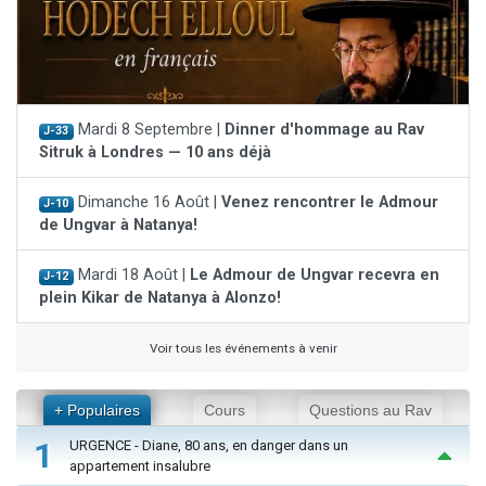
Mardi 8 Septembre |
Dinner d'hommage au Rav
J-33
Sitruk à Londres — 10 ans déjà
Dimanche 16 Août |
Venez rencontrer le Admour
J-10
de Ungvar à Natanya!
Mardi 18 Août |
Le Admour de Ungvar recevra en
J-12
plein Kikar de Natanya à Alonzo!
Voir tous les événements à venir
+ Populaires
Cours
Questions au Rav
1
URGENCE - Diane, 80 ans, en danger dans un
appartement insalubre