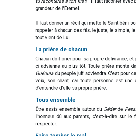
tu raconteras à ton fils
» : Il faut raconter avec
grandeur de l'Éternel.
Il faut donner un récit qui mette le Saint béni soit
rappeler à chacun des fils, le juste, le simple, 
tout vient de Lui.
La prière de chacun
Chacun doit prier pour sa propre délivrance, et p
ci advienne au plus tôt. Toute prière monte da
Guéoula
du peuple juif adviendra. C'est pour c
voix, son chant, car toute personne est une 
d'entendre d'elle sa propre prière.
Tous ensemble
Être assis ensemble autour du
Séder
de
Pess
l'honneur dû aux parents, c'est-à-dire sur le
respecter.
Faire tomber le mal