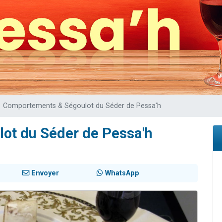
 viennent de demander une bénédiction
49 places pour étudier en groupe sur Zoom
de donner son Maasser
ent de donner son Maasser
viennent de nous rejoindre sur WhatsApp
Comportements & Ségoulot du Séder de Pessa'h
ot du Séder de Pessa'h
Envoyer
WhatsApp