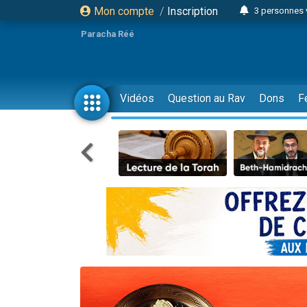
Mon compte
/
Inscription
3 personnes 
Odaya vient 
Paracha Réé
3 personn
3 personn
2 personnes 
Vidéos
Question au Rav
Dons
F
13 personnes
30 perso
Il reste 
12 nouve
3 personnes 
2 personnes 
2 nouvel
3 personnes 
8 personn
Nouvelle émis