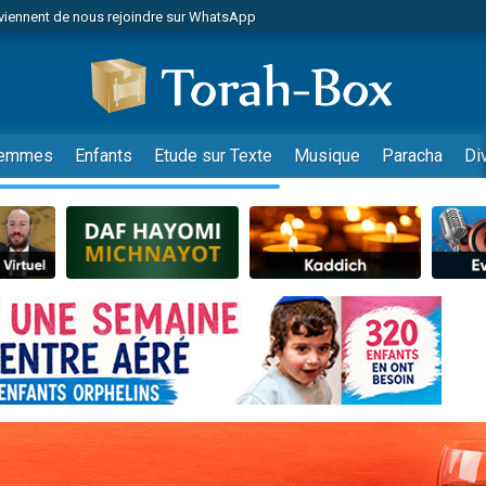
viennent de nous rejoindre sur WhatsApp
de donner son Maasser
es viennent de faire un don pour 5 jours de vacances aux Orphelins
es viennent de faire un don pour Diane, 80 ans, dans un appartement insalub
viennent de nous rejoindre sur WhatsApp
emmes
Enfants
Etude sur Texte
Musique
Paracha
Di
 viennent de demander une bénédiction
nnes viennent de faire un don pour Sauvez la jambe de Yohan
49 places pour étudier en groupe sur Zoom
lles musiques dans Torah-Box Music
viennent de nous rejoindre sur WhatsApp
viennent de nous rejoindre sur WhatsApp
les musiques dans Torah-Box Music
viennent de nous rejoindre sur WhatsApp
es viennent de faire un don pour Tsédaka : pauvres d'Israel
sion radio : Visions de grandeur n°104 : Le Chabbath et le Birkat Hamazone à 