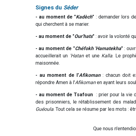
Signes du
Séder
- au moment de "
Kadèch
"
: demander lors d
qui cherchent à se marier.
- au moment de "
Our'hats
"
: avoir la volonté q
- au moment de "
Chéfokh 'Hamatekha
"
: ouv
accueillerait un
'Hatan
et une
Kalla
. Le proph
maisonnée.
- au moment de l'
Afikoman
: chacun doit e
répondre Amen à l'
Afikoman
en ayant leurs souh
- au moment de Tsafoun
: prier pour la vie d
des prisonniers, le rétablissement des malad
Guéoula
. Tout cela se résume par les mots : ê
Que nous n'entendi