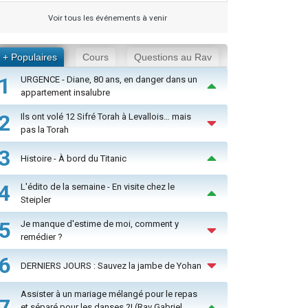
Voir tous les événements à venir
+ Populaires
Cours
Questions au Rav
1
URGENCE - Diane, 80 ans, en danger dans un
appartement insalubre
2
Ils ont volé 12 Sifré Torah à Levallois… mais
pas la Torah
3
Histoire - À bord du Titanic
4
L'édito de la semaine - En visite chez le
Steipler
5
Je manque d'estime de moi, comment y
remédier ?
6
DERNIERS JOURS : Sauvez la jambe de Yohan
Assister à un mariage mélangé pour le repas
7
et séparé pour les danses ?! (Rav Gabriel