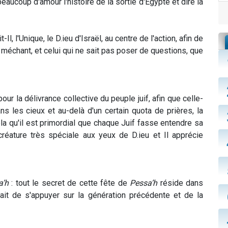
 beaucoup d'amour l'histoire de la sortie d'Égypte et dire la
-Il, l'Unique, le D.ieu d'Israël, au centre de l'action, afin de
le méchant, et celui qui ne sait pas poser de questions, que
our la délivrance collective du peuple juif, afin que celle-
ns les cieux et au-delà d'un certain quota de prières, la
ela qu'il est primordial que chaque Juif fasse entendre sa
créature très spéciale aux yeux de D.ieu et Il apprécie
a’h
: tout le secret de cette fête de
Pessa’h
réside dans
 fait de s'appuyer sur la génération précédente et de la