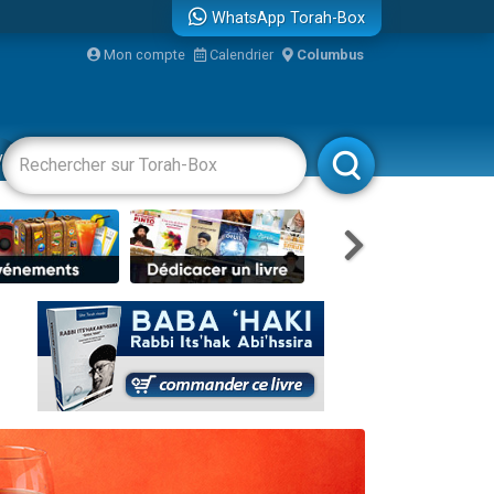
WhatsApp Torah-Box
Mon compte
Calendrier
Columbus
re
vertissements
Livres
Rabbanim
travers le temps