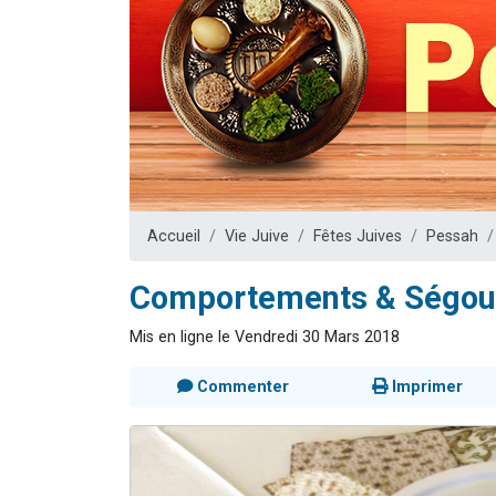
61 personnes
Il reste 
Ariel vient 
Nathaniel vi
4 personnes 
Accueil
Vie Juive
Fêtes Juives
Pessah
Comportements & Ségoul
Mis en ligne le Vendredi 30 Mars 2018
Commenter
Imprimer