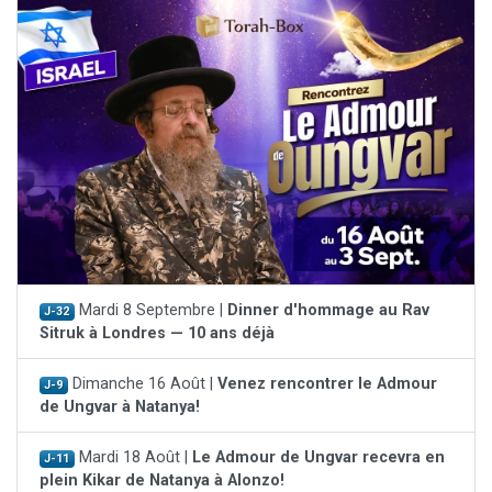
Mardi 8 Septembre |
Dinner d'hommage au Rav
J-32
Sitruk à Londres — 10 ans déjà
Dimanche 16 Août |
Venez rencontrer le Admour
J-9
de Ungvar à Natanya!
Mardi 18 Août |
Le Admour de Ungvar recevra en
J-11
plein Kikar de Natanya à Alonzo!