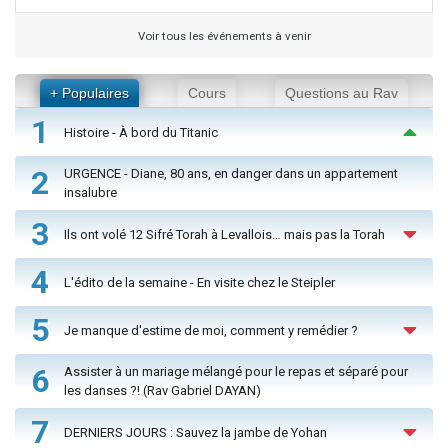
Voir tous les événements à venir
+ Populaires
Cours
Questions au Rav
1
Histoire - À bord du Titanic
2
URGENCE - Diane, 80 ans, en danger dans un appartement
insalubre
3
Ils ont volé 12 Sifré Torah à Levallois… mais pas la Torah
4
L'édito de la semaine - En visite chez le Steipler
5
Je manque d'estime de moi, comment y remédier ?
6
Assister à un mariage mélangé pour le repas et séparé pour
les danses ?! (Rav Gabriel DAYAN)
7
DERNIERS JOURS : Sauvez la jambe de Yohan