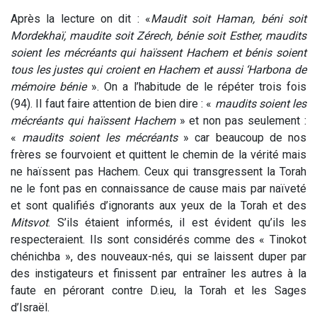
Après la lecture on dit : «
Maudit soit Haman, béni soit
Mordekhaï, maudite soit Zérech, bénie soit Esther, maudits
soient les mécréants qui haïssent Hachem et bénis soient
tous les justes qui croient en Hachem et aussi ‘Harbona de
mémoire bénie
». On a l’habitude de le répéter trois fois
(94). Il faut faire attention de bien dire : «
maudits soient les
mécréants qui haïssent Hachem
» et non pas seulement :
«
maudits soient les mécréants
» car beaucoup de nos
frères se fourvoient et quittent le chemin de la vérité mais
ne haïssent pas Hachem. Ceux qui transgressent la Torah
ne le font pas en connaissance de cause mais par naïveté
et sont qualifiés d’ignorants aux yeux de la Torah et des
Mitsvot
. S’ils étaient informés, il est évident qu’ils les
respecteraient. Ils sont considérés comme des « Tinokot
chénichba », des nouveaux-nés, qui se laissent duper par
des instigateurs et finissent par entraîner les autres à la
faute en pérorant contre D.ieu, la Torah et les Sages
d’Israël.