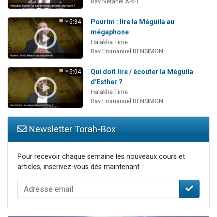
Rav Netanel ARFI
Pourim : lire la Méguila au
5:34
mégaphone
Halakha Time
Rav Emmanuel BENSIMON
Qui doit lire / écouter la Méguila
5:04
d'Esther ?
Halakha Time
Rav Emmanuel BENSIMON
Newsletter Torah-Box
Pour recevoir chaque semaine les nouveaux cours et
articles, inscrivez-vous dès maintenant :