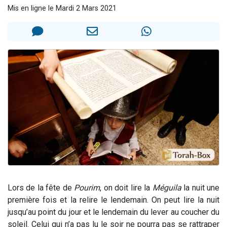
Mis en ligne le Mardi 2 Mars 2021
Nouvelle émission radio : Visions de grandeur n°104 : Le Chabbath et le Birkat Hamazone à travers le temps
61 personnes viennent de demander une bénédiction
Ariel vient de donner son Maasser
Il reste 49 places pour étudier en groupe sur Zoom
Eva vient de donner son Maasser
Lors de la fête de
Pourim
, on doit lire la
Méguila
la nuit une
première fois et la relire le lendemain. On peut lire la nuit
jusqu’au point du jour et le lendemain du lever au coucher du
soleil. Celui qui n’a pas lu le soir ne pourra pas se rattraper