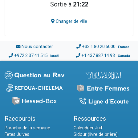
Sortie à
21:22
Changer de ville
Nous contacter
+33.1.80.20.5000
France
+972.2.37.41.515
+1.437.887.14.93
Israël
Canada
Raccourcis
Ressources
Paracha de la semaine
Calendrier Juif
Fêtes Juives
Sidour (livre de prière)