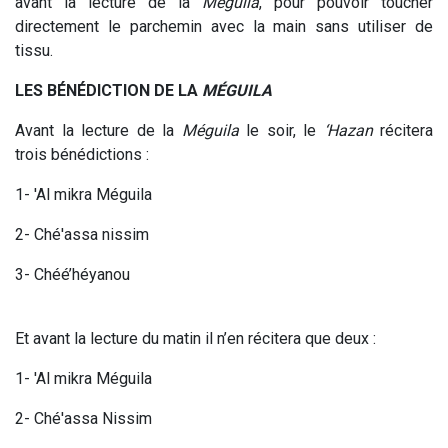
avant la lecture de la
Méguila
, pour pouvoir toucher
directement le parchemin avec la main sans utiliser de
tissu.
LES BÉNÉDICTION DE LA
MÉGUILA
Avant la lecture de la
Méguila
le soir, le
‘Hazan
récitera
trois bénédictions :
1- 'Al mikra Méguila
2- Ché'assa nissim
3- Chéé’héyanou
Et avant la lecture du matin il n’en récitera que deux :
1- 'Al mikra Méguila
2- Ché'assa Nissim