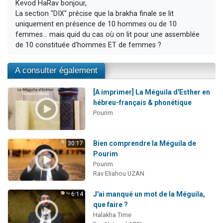
Kevod HaRav bonjour,
La section "DIX" précise que la brakha finale se lit
uniquement en présence de 10 hommes ou de 10
femmes... mais quid du cas où on lit pour une assemblée
de 10 constituée d'hommes ET de femmes ?
A consulter également
[A imprimer] La Méguila d'Esther en
hébreu-français & phonétique
Pourim
Bien comprendre la Méguila de
30:17
Pourim
Pourim
Rav Eliahou UZAN
J'ai manqué un mot de la Méguila,
6:14
que faire ?
Halakha Time