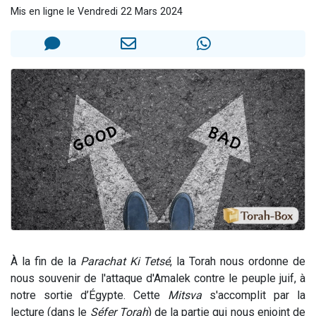
Mis en ligne le Vendredi 22 Mars 2024
13 personnes viennent de demander une bénédiction
30 personnes viennent de faire un don pour Sauvez la jambe de Yohan
Il reste 49 places pour étudier en groupe sur Zoom
12 nouvelles musiques dans Torah-Box Music
29 personnes viennent de demander une bénédiction
À la fin de la
Parachat Ki Tetsé
, la Torah nous ordonne de
nous souvenir de l'attaque d'Amalek contre le peuple juif, à
notre sortie d’Égypte. Cette
Mitsva
s'accomplit par la
lecture (dans le
Séfer Torah
) de la partie qui nous enjoint de