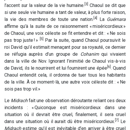
[3]
l’accent sur la valeur de la vie humaine.
Chaoul se dit que
si une seule vie humaine a tant de valeur, à plus forte raison,
[4]
la vie des membres de toute une nation.
La
Guémara
affirme qu’à la suite de ce raisonnement « miséricordieux »
de Chaoul, une voix céleste se fit entendre et dit : « Ne sois
[5]
pas trop juste ! »
Par la suite, quand Chaoul poursuivit le
roi David qu’il estimait menaçant pour sa royauté, ce dernier
se réfugia auprès d’un groupe de
Cohanim
qui vivaient
dans la ville de Nov. Ignorant l’inimitié de Chaoul vis-à-vis
[6]
de David, ils le nourrirent et lui fournirent une épée
. Quand
Chaoul entendit cela, il ordonna de tuer tous les habitants
de la ville. À ce moment-là, une autre voix céleste dit : « Ne
sois pas trop vil.»
Le
Midrach
fait une observation déroutante reliant ces deux
incidents : « Quiconque est miséricordieux dans une
situation où il devrait être cruel, finalement, il sera cruel
[7]
dans une situation où il aurait dû être miséricordieux.
Le
Midrach
estime qu’il est inévitable d’en arriver à être cruel