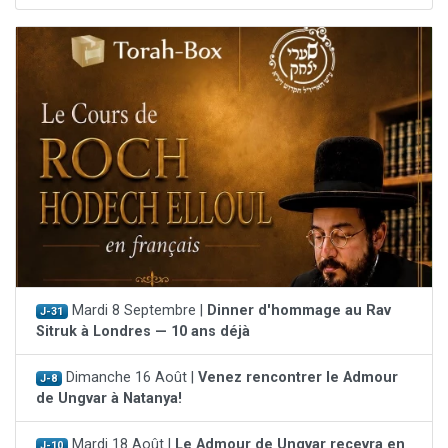
Mardi 8 Septembre |
Dinner d'hommage au Rav
J-31
Sitruk à Londres — 10 ans déjà
Dimanche 16 Août |
Venez rencontrer le Admour
J-8
de Ungvar à Natanya!
Mardi 18 Août |
Le Admour de Ungvar recevra en
J-10