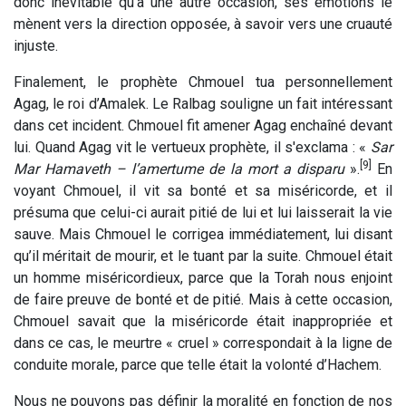
donc inévitable qu'à une autre occasion, ses émotions le
mènent vers la direction opposée, à savoir vers une cruauté
injuste.
Finalement, le prophète Chmouel tua personnellement
Agag, le roi d’Amalek. Le Ralbag souligne un fait intéressant
dans cet incident. Chmouel fit amener Agag enchaîné devant
lui. Quand Agag vit le vertueux prophète, il s'exclama : «
Sar
[9]
Mar Hamaveth – l’amertume de la mort a disparu
».
En
voyant Chmouel, il vit sa bonté et sa miséricorde, et il
présuma que celui-ci aurait pitié de lui et lui laisserait la vie
sauve. Mais Chmouel le corrigea immédiatement, lui disant
qu’il méritait de mourir, et le tuant par la suite. Chmouel était
un homme miséricordieux, parce que la Torah nous enjoint
de faire preuve de bonté et de pitié. Mais à cette occasion,
Chmouel savait que la miséricorde était inappropriée et
dans ce cas, le meurtre « cruel » correspondait à la ligne de
conduite morale, parce que telle était la volonté d’Hachem.
Nous ne pouvons pas définir la moralité en fonction de nos