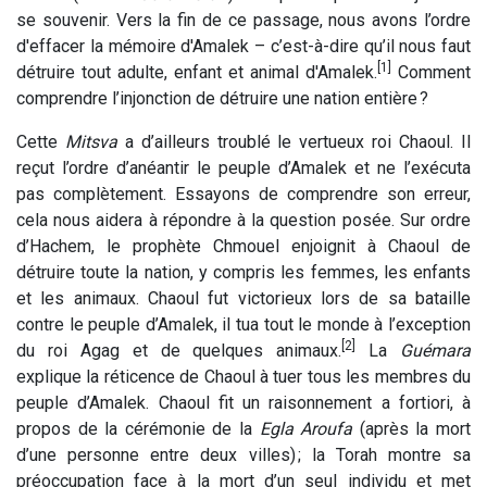
se souvenir. Vers la fin de ce passage, nous avons l’ordre
d'effacer la mémoire d'Amalek – c’est-à-dire qu’il nous faut
[1]
détruire tout adulte, enfant et animal d'Amalek.
Comment
comprendre l’injonction de détruire une nation entière ?
Cette
Mitsva
a d’ailleurs troublé le vertueux roi Chaoul. Il
reçut l’ordre d’anéantir le peuple d’Amalek et ne l’exécuta
pas complètement. Essayons de comprendre son erreur,
cela nous aidera à répondre à la question posée. Sur ordre
d’Hachem, le prophète Chmouel enjoignit à Chaoul de
détruire toute la nation, y compris les femmes, les enfants
et les animaux. Chaoul fut victorieux lors de sa bataille
contre le peuple d’Amalek, il tua tout le monde à l’exception
[2]
du roi Agag et de quelques animaux.
La
Guémara
explique la réticence de Chaoul à tuer tous les membres du
peuple d’Amalek. Chaoul fit un raisonnement a fortiori, à
propos de la cérémonie de la
Egla Aroufa
(après la mort
d’une personne entre deux villes) ; la Torah montre sa
préoccupation face à la mort d’un seul individu et met