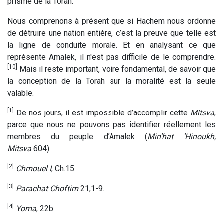
prisme de la Torah.
Nous comprenons à présent que si Hachem nous ordonne
de détruire une nation entière, c’est la preuve que telle est
la ligne de conduite morale. Et en analysant ce que
représente Amalek, il n'est pas difficile de le comprendre.
[10]
Mais il reste important, voire fondamental, de savoir que
la conception de la Torah sur la moralité est la seule
valable.
[1]
De nos jours, il est impossible d’accomplir cette
Mitsva
,
parce que nous ne pouvons pas identifier réellement les
membres du peuple d’Amalek (
Min’hat ’Hinoukh,
Mitsva
604).
[2]
Chmouel I
, Ch.15.
[3]
Parachat Choftim
21,1-9.
[4]
Yoma
, 22b.