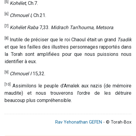
[5]
Kohélet
, Ch.7.
[6]
Chmouel I
, Ch.21.
[7]
Kohélet Raba
7,33.
Midrach Tan’houma, Metsora
.
[8]
Inutile de préciser que le roi Chaoul était un grand
Tsadik
et que les failles des illustres personnages rapportés dans
la Torah sont amplifiées pour que nous puissions nous
identifier à eux.
[9]
Chmouel I
15,32.
[10]
Assimilons le peuple d’Amalek aux nazis (de mémoire
maudite) et nous trouverons l’ordre de les détruire
beaucoup plus compréhensible.
Rav Yehonathan GEFEN
- © Torah-Box