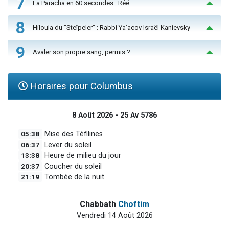
7
La Paracha en 60 secondes : Réé
8
Hiloula du "Steïpeler" : Rabbi Ya’acov Israël Kanievsky
9
Avaler son propre sang, permis ?
Horaires pour Columbus
8 Août 2026 - 25 Av 5786
05:38
Mise des Téfilines
06:37
Lever du soleil
13:38
Heure de milieu du jour
20:37
Coucher du soleil
21:19
Tombée de la nuit
Chabbath
Choftim
Vendredi 14 Août 2026