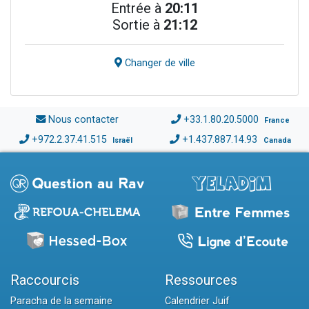
Entrée à
20:11
Sortie à
21:12
Changer de ville
Nous contacter
+33.1.80.20.5000
France
+972.2.37.41.515
+1.437.887.14.93
Israël
Canada
Raccourcis
Ressources
Paracha de la semaine
Calendrier Juif