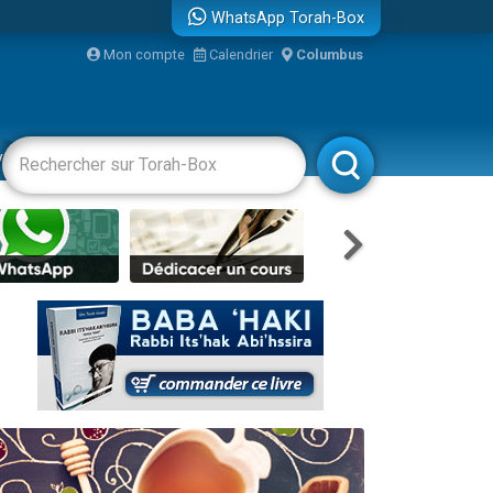
WhatsApp Torah-Box
...
Mon compte
Calendrier
Columbus
vertissements
Livres
Rabbanim
bre