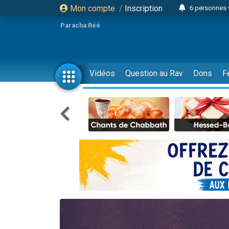
Mon compte
/
Inscription
6 personnes 
4 personn
Paracha Réé
2 personn
17 personnes
4 personnes 
Vidéos
Question au Rav
Dons
F
Il reste 
23 person
Eva vient de
4 personnes 
3 personnes 
3 personn
Odaya vient 
13 personnes
2 personnes 
30 perso