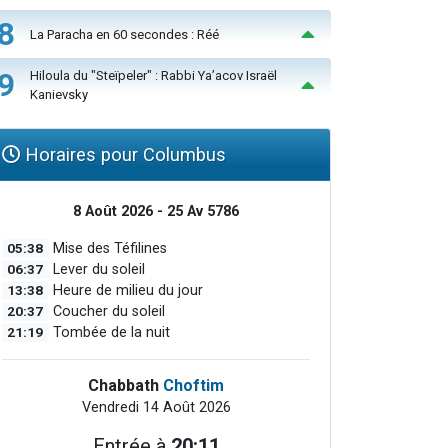
8
La Paracha en 60 secondes : Réé
9
Hiloula du "Steïpeler" : Rabbi Ya’acov Israël
Kanievsky
Horaires pour Columbus
8 Août 2026 - 25 Av 5786
05:38
Mise des Téfilines
06:37
Lever du soleil
13:38
Heure de milieu du jour
20:37
Coucher du soleil
21:19
Tombée de la nuit
Chabbath
Choftim
Vendredi 14 Août 2026
Entrée à
20:11