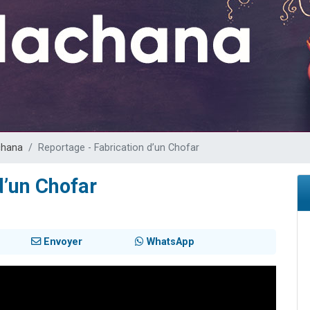
49 places pour étudier en groupe sur Zoom
lles musiques dans Torah-Box Music
viennent de nous rejoindre sur WhatsApp
viennent de nous rejoindre sur WhatsApp
viennent de nous rejoindre sur WhatsApp
chana
Reportage - Fabrication d’un Chofar
d’un Chofar
Envoyer
WhatsApp