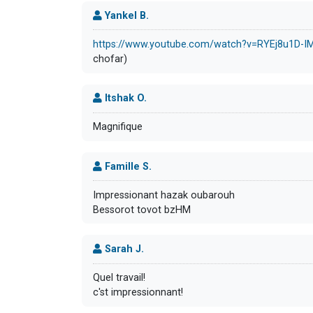
Yankel B.
https://www.youtube.com/watch?v=RYEj8u1D-I
chofar)
Itshak O.
Magnifique
Famille S.
Impressionant hazak oubarouh
Bessorot tovot bzHM
Sarah J.
Quel travail!
c'st impressionnant!