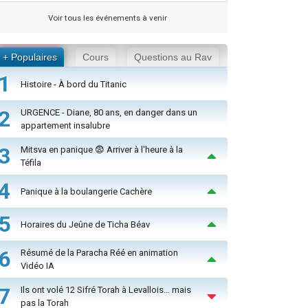
Voir tous les événements à venir
+ Populaires
Cours
Questions au Rav
1
Histoire - À bord du Titanic
2
URGENCE - Diane, 80 ans, en danger dans un
appartement insalubre
3
Mitsva en panique 😨 Arriver à l'heure à la
Téfila
4
Panique à la boulangerie Cachère
5
Horaires du Jeûne de Ticha Béav
6
Résumé de la Paracha Réé en animation
Vidéo IA
7
Ils ont volé 12 Sifré Torah à Levallois… mais
pas la Torah