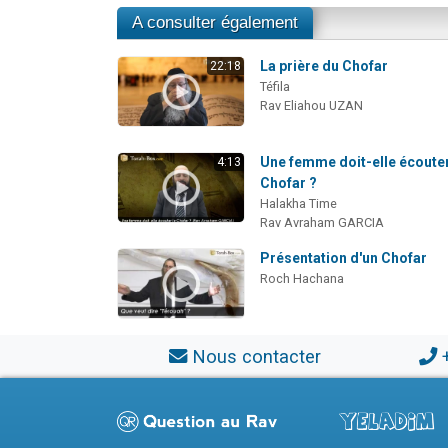
A consulter également
La prière du Chofar
22:18
Téfila
Rav Eliahou UZAN
Une femme doit-elle écouter
4:13
Chofar ?
Halakha Time
Rav Avraham GARCIA
Présentation d'un Chofar
Roch Hachana
Nous contacter