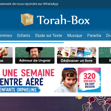
viennent de nous rejoindre sur WhatsApp
es viennent de faire un don pour Reloger Rivka, 6 enfants, victime de violences
es viennent de faire un don pour 1 Journée de Vacances Pour les Enfants
 viennent de demander une bénédiction
viennent de nous rejoindre sur WhatsApp
emmes
Enfants
Etude sur Texte
Musique
Paracha
Di
49 places pour étudier en groupe sur Zoom
nes viennent de faire un don pour Diane, 80 ans, dans un appartement insalu
 donner son Maasser
viennent de nous rejoindre sur WhatsApp
viennent de nous rejoindre sur WhatsApp
es viennent de faire un don pour 5 jours de vacances aux Orphelins
de donner son Maasser
 viennent de demander une bénédiction
viennent de nous rejoindre sur WhatsApp
nnes viennent de faire un don pour Sauvez la jambe de Yohan