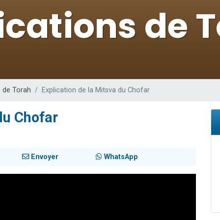
49 places pour étudier en groupe sur Zoom
lles musiques dans Torah-Box Music
viennent de nous rejoindre sur WhatsApp
viennent de nous rejoindre sur WhatsApp
viennent de nous rejoindre sur WhatsApp
s de Torah
Explication de la Mitsva du Chofar
du Chofar
Envoyer
WhatsApp