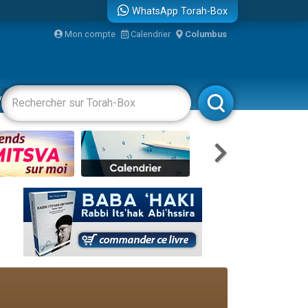
WhatsApp Torah-Box
...
Mon compte
Calendrier
Columbus
vertissements
Livres
Rabbanim
bre