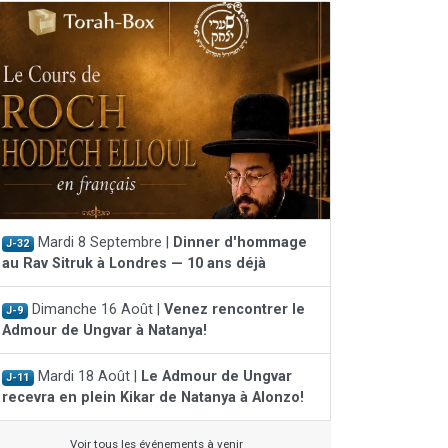
Mardi 8 Septembre |
Dinner d'hommage
J-32
au Rav Sitruk à Londres — 10 ans déjà
Dimanche 16 Août |
Venez rencontrer le
J-9
Admour de Ungvar à Natanya!
Mardi 18 Août |
Le Admour de Ungvar
J-11
recevra en plein Kikar de Natanya à Alonzo!
Voir tous les événements à venir