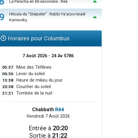
8
La Paracha en 60 secondes : Réé
9
Hiloula du "Steïpeler" : Rabbi Ya’acov Israël
Kanievsky
Horaires pour Columbus
7 Août 2026 - 24 Av 5786
05:37
Mise des Téfilines
06:36
Lever du soleil
13:38
Heure de milieu du jour
20:38
Coucher du soleil
21:21
Tombée de la nuit
Chabbath
Réé
Vendredi 7 Août 2026
Entrée à
20:20
Sortie à
21:22