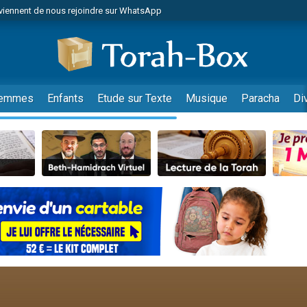
viennent de nous rejoindre sur WhatsApp
es viennent de faire un don pour Reloger Rivka, 6 enfants, victime de violences
es viennent de faire un don pour 1 Journée de Vacances Pour les Enfants
 viennent de demander une bénédiction
viennent de nous rejoindre sur WhatsApp
emmes
Enfants
Etude sur Texte
Musique
Paracha
Di
49 places pour étudier en groupe sur Zoom
nes viennent de faire un don pour Diane, 80 ans, dans un appartement insalu
 donner son Maasser
viennent de nous rejoindre sur WhatsApp
viennent de nous rejoindre sur WhatsApp
es viennent de faire un don pour 5 jours de vacances aux Orphelins
de donner son Maasser
 viennent de demander une bénédiction
viennent de nous rejoindre sur WhatsApp
nnes viennent de faire un don pour Sauvez la jambe de Yohan