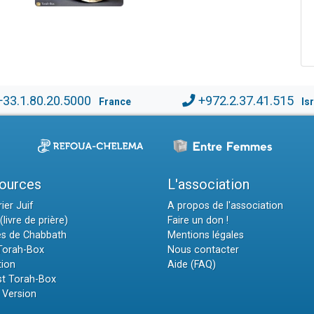
+33.1.80.20.5000
+972.2.37.41.515
France
Is
ources
L'association
ier Juif
A propos de l'association
(livre de prière)
Faire un don !
es de Chabbath
Mentions légales
 Torah-Box
Nous contacter
tion
Aide (FAQ)
t Torah-Box
 Version