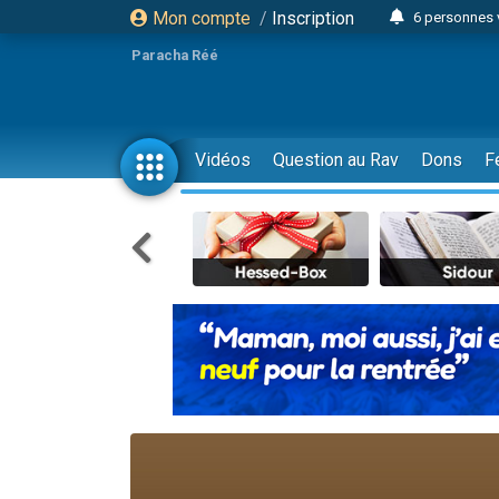
Mon compte
/
Inscription
6 personnes 
4 personn
Paracha Réé
2 personn
17 personnes
4 personnes 
Vidéos
Question au Rav
Dons
F
Il reste 
23 person
Eva vient de
4 personnes 
3 personnes 
3 personn
Odaya vient 
13 personnes
2 personnes 
30 perso