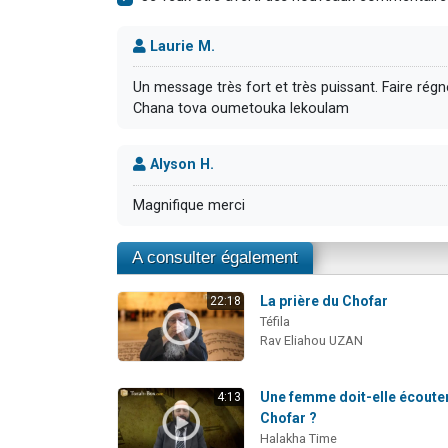
Laurie M.
Un message très fort et très puissant. Faire régn
Chana tova oumetouka lekoulam
Alyson H.
Magnifique merci
A consulter également
La prière du Chofar
22:18
Téfila
Rav Eliahou UZAN
Une femme doit-elle écouter
4:13
Chofar ?
Halakha Time