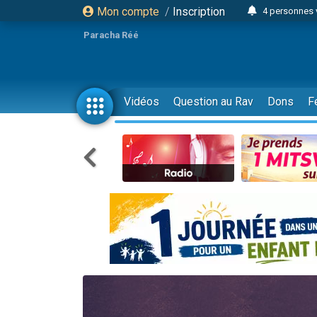
Mon compte
/
Inscription
4 personnes 
3 personnes 
Paracha Réé
Odaya vient 
3 personn
3 personn
Vidéos
Question au Rav
Dons
F
13 personnes
2 personnes 
30 perso
Il reste 
12 nouve
3 personnes 
2 personnes 
3 personnes 
2 nouvel
8 personn