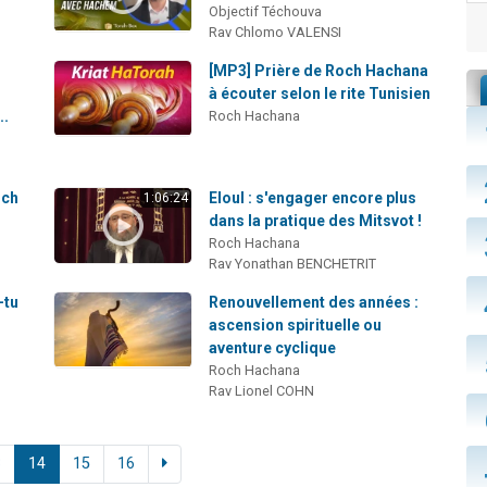
Objectif Téchouva
Rav Chlomo VALENSI
[MP3] Prière de Roch Hachana
à écouter selon le rite Tunisien
..
Roch Hachana
och
Eloul : s'engager encore plus
1:06:24
dans la pratique des Mitsvot !
Roch Hachana
Rav Yonathan BENCHETRIT
-tu
Renouvellement des années :
ascension spirituelle ou
aventure cyclique
Roch Hachana
Rav Lionel COHN
3
14
15
16