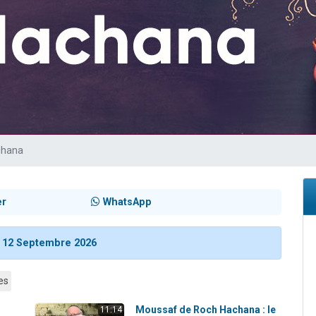
sion radio : Visions de grandeur n°104 : Le Chabbath et le Birkat Hamazone à 
 viennent de demander une bénédiction
de donner son Maasser
49 places pour étudier en groupe sur Zoom
 donner son Maasser
chana
er
WhatsApp
:
12 Septembre 2026
es
Moussaf de Roch Hachana : le
11:14