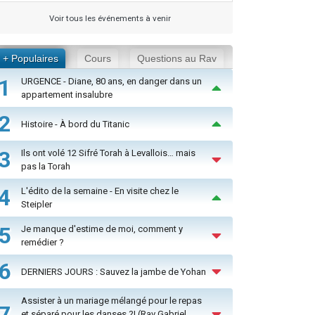
Voir tous les événements à venir
+ Populaires
Cours
Questions au Rav
1
URGENCE - Diane, 80 ans, en danger dans un
appartement insalubre
2
Histoire - À bord du Titanic
3
Ils ont volé 12 Sifré Torah à Levallois… mais
pas la Torah
4
L'édito de la semaine - En visite chez le
Steipler
5
Je manque d'estime de moi, comment y
remédier ?
6
DERNIERS JOURS : Sauvez la jambe de Yohan
Assister à un mariage mélangé pour le repas
7
et séparé pour les danses ?! (Rav Gabriel