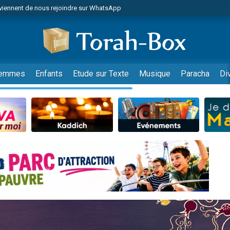
viennent de nous rejoindre sur WhatsApp
viennent de nous rejoindre sur WhatsApp
de donner son Maasser
es viennent de faire un don pour 5 jours de vacances aux Orphelins
es viennent de faire un don pour Diane, 80 ans, dans un appartement insalub
emmes
Enfants
Etude sur Texte
Musique
Paracha
Di
 viennent de demander une bénédiction
viennent de nous rejoindre sur WhatsApp
nnes viennent de faire un don pour Sauvez la jambe de Yohan
49 places pour étudier en groupe sur Zoom
lles musiques dans Torah-Box Music
viennent de nous rejoindre sur WhatsApp
viennent de nous rejoindre sur WhatsApp
viennent de nous rejoindre sur WhatsApp
les musiques dans Torah-Box Music
es viennent de faire un don pour Tsédaka : pauvres d'Israel