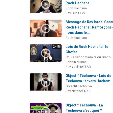
Roch Hachana
Roch Hachana
Rav Ouri LÉVY
Message de Rav Israël Gantz
Roch Hachana : Renforçons
nous dans le...
Roch Hachana
Lois de Roch Hachana : le
24:58
Chofar
Cours hebdomadaire du Grand-
Rabbin d'Israël
Rav Yoel HATTAB
Objectif Téchouva - Lois de
Téchouva : envers Hachem
Objectif Téchouva
Rav Netanel ARFI
Objectif Téchouva - La
Téchouva c'est quoi ?