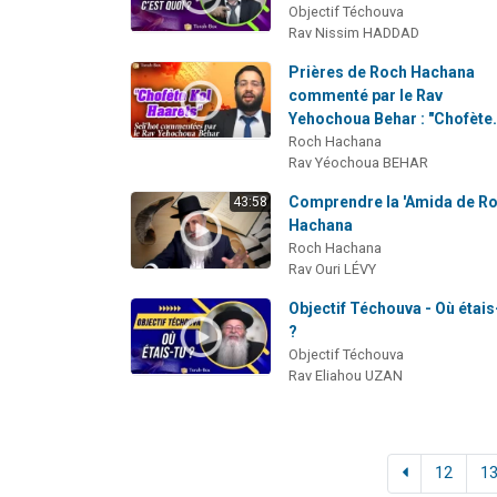
Objectif Téchouva
Rav Nissim HADDAD
Prières de Roch Hachana
commenté par le Rav
Yehochoua Behar : "Chofète.
Roch Hachana
Rav Yéochoua BEHAR
Comprendre la 'Amida de R
43:58
Hachana
Roch Hachana
Rav Ouri LÉVY
Objectif Téchouva - Où étais
?
Objectif Téchouva
Rav Eliahou UZAN
12
1