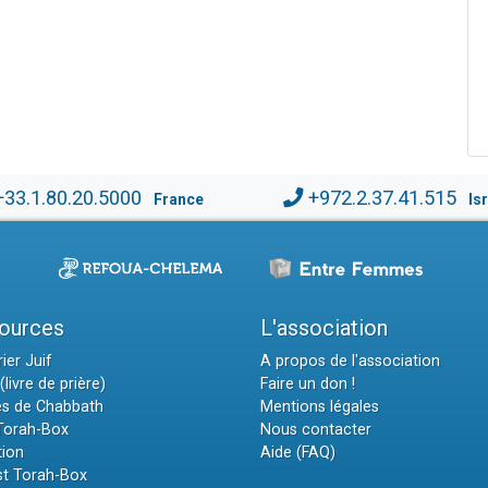
+33.1.80.20.5000
+972.2.37.41.515
France
Is
ources
L'association
ier Juif
A propos de l'association
(livre de prière)
Faire un don !
es de Chabbath
Mentions légales
 Torah-Box
Nous contacter
tion
Aide (FAQ)
t Torah-Box