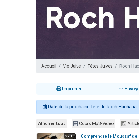
Nouvelle émis
61 personnes
Ariel vient 
Il reste 
Eva vient de
Accueil
Vie Juive
Fêtes Juives
Roch Ha
Imprimer
Envoy
Date de la prochaine fête de Roch Hachana 
Afficher tout
Cours Mp3-Vidéo
Articl
Comprendre le Moussaf de
39:15