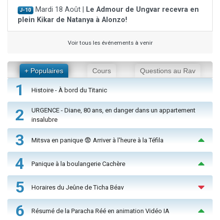
Mardi 18 Août |
Le Admour de Ungvar recevra en
J-10
plein Kikar de Natanya à Alonzo!
Voir tous les événements à venir
+ Populaires
Cours
Questions au Rav
1
Histoire - À bord du Titanic
2
URGENCE - Diane, 80 ans, en danger dans un appartement
insalubre
3
Mitsva en panique 😨 Arriver à l'heure à la Téfila
4
Panique à la boulangerie Cachère
5
Horaires du Jeûne de Ticha Béav
6
Résumé de la Paracha Réé en animation Vidéo IA