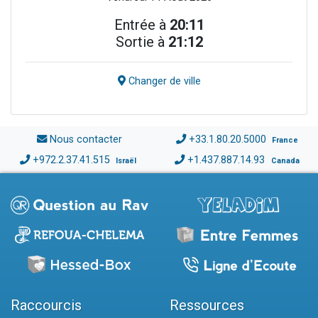
Entrée à
20:11
Sortie à
21:12
Changer de ville
Nous contacter
+33.1.80.20.5000
France
+972.2.37.41.515
+1.437.887.14.93
Israël
Canada
Raccourcis
Ressources