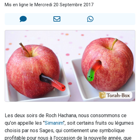
Mis en ligne le Mercredi 20 Septembre 2017
13 personnes viennent de demander une bénédiction
30 personnes viennent de faire un don pour Sauvez la jambe de Yohan
Il reste 49 places pour étudier en groupe sur Zoom
12 nouvelles musiques dans Torah-Box Music
29 personnes viennent de demander une bénédiction
Les deux soirs de Roch Hachana, nous consommons ce
qu'on appelle les "
Simanim
", soit certains fruits ou légumes
choisis par nos Sages, qui contiennent une symbolique
profitable pour nous à l'occasion de la nouvelle année, que