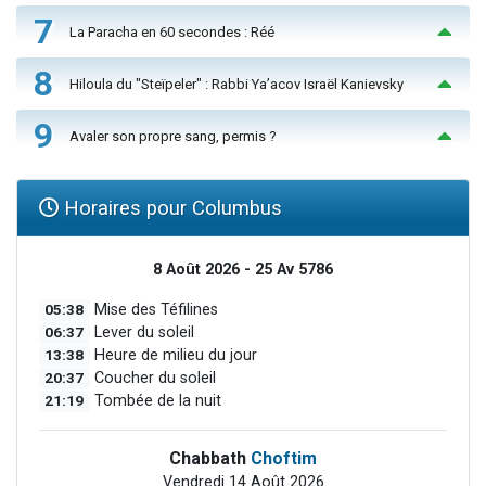
7
La Paracha en 60 secondes : Réé
8
Hiloula du "Steïpeler" : Rabbi Ya’acov Israël Kanievsky
9
Avaler son propre sang, permis ?
Horaires pour Columbus
8 Août 2026 - 25 Av 5786
05:38
Mise des Téfilines
06:37
Lever du soleil
13:38
Heure de milieu du jour
20:37
Coucher du soleil
21:19
Tombée de la nuit
Chabbath
Choftim
Vendredi 14 Août 2026