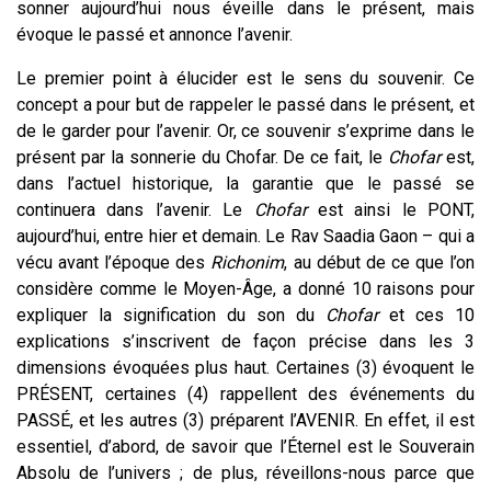
sonner aujourd’hui nous éveille dans le
présent
, mais
évoque le
passé
et annonce
l’avenir.
Le premier point à élucider est le sens du souvenir. Ce
concept a pour but de rappeler le passé dans le présent, et
de le garder pour l’avenir. Or, ce souvenir s’exprime dans le
présent par la sonnerie du Chofar. De ce fait, le
Chofar
est,
dans l’actuel historique, la garantie que le passé se
continuera dans l’avenir. Le
Chofar
est ainsi le PONT,
aujourd’hui
, entre
hier
et
demain
. Le Rav Saadia Gaon – qui a
vécu avant l’époque des
Richonim
, au début de ce que l’on
considère comme le Moyen-Âge, a donné
10
raisons pour
expliquer la signification du son du
Chofar
et ces 10
explications s’inscrivent de façon précise dans les 3
dimensions évoquées plus haut. Certaines (3) évoquent le
PRÉSENT, certaines (4) rappellent des événements du
PASSÉ, et les autres (3) préparent l’AVENIR. En effet, il est
essentiel, d’abord, de savoir que l’Éternel est le Souverain
Absolu de l’univers ; de plus, réveillons-nous parce que