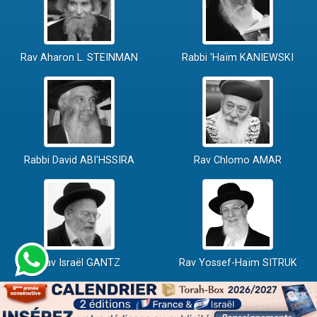
Rav Aharon L. STEINMAN
Rabbi 'Haïm KANIEWSKI
Rabbi David ABI'HSSIRA
Rav Chlomo AMAR
Rav Israël GANTZ
Rav Yossef-Haïm SITRUK