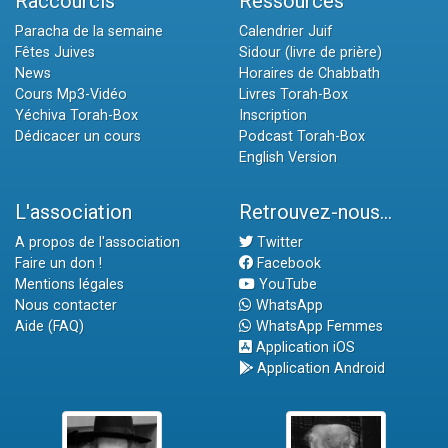
Raccourcis
Ressources
Paracha de la semaine
Calendrier Juif
Fêtes Juives
Sidour (livre de prière)
News
Horaires de Chabbath
Cours Mp3-Vidéo
Livres Torah-Box
Yéchiva Torah-Box
Inscription
Dédicacer un cours
Podcast Torah-Box
English Version
L'association
Retrouvez-nous...
A propos de l'association
Twitter
Faire un don !
Facebook
Mentions légales
YouTube
Nous contacter
WhatsApp
Aide (FAQ)
WhatsApp Femmes
Application iOS
Application Android