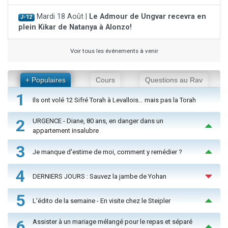
Mardi 18 Août |
Le Admour de Ungvar recevra en
J-12
plein Kikar de Natanya à Alonzo!
Voir tous les événements à venir
+ Populaires
Cours
Questions au Rav
1
Ils ont volé 12 Sifré Torah à Levallois… mais pas la Torah
2
URGENCE - Diane, 80 ans, en danger dans un
appartement insalubre
3
Je manque d'estime de moi, comment y remédier ?
4
DERNIERS JOURS : Sauvez la jambe de Yohan
5
L'édito de la semaine - En visite chez le Steipler
6
Assister à un mariage mélangé pour le repas et séparé