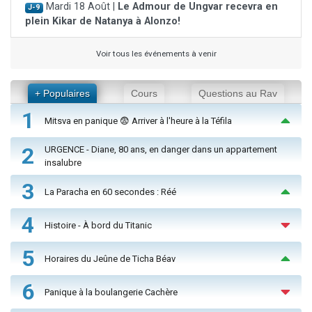
Mardi 18 Août |
Le Admour de Ungvar recevra en
J-9
plein Kikar de Natanya à Alonzo!
Voir tous les événements à venir
+ Populaires
Cours
Questions au Rav
1
Mitsva en panique 😨 Arriver à l'heure à la Téfila
2
URGENCE - Diane, 80 ans, en danger dans un appartement
insalubre
3
La Paracha en 60 secondes : Réé
4
Histoire - À bord du Titanic
5
Horaires du Jeûne de Ticha Béav
6
Panique à la boulangerie Cachère