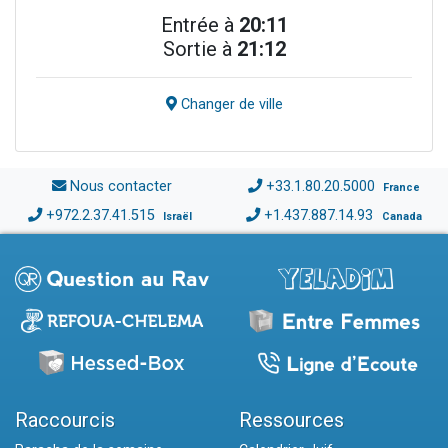
Entrée à
20:11
Sortie à
21:12
Changer de ville
Nous contacter
+33.1.80.20.5000
France
+972.2.37.41.515
+1.437.887.14.93
Israël
Canada
Raccourcis
Ressources