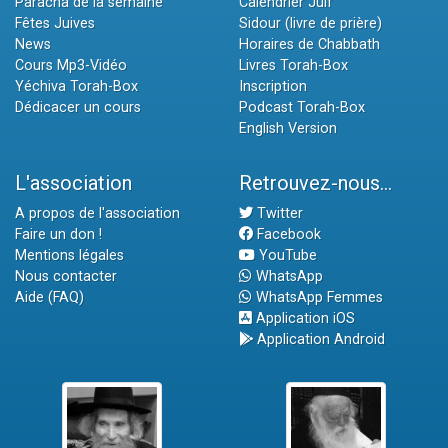
Paracha de la semaine
Calendrier Juif
Fêtes Juives
Sidour (livre de prière)
News
Horaires de Chabbath
Cours Mp3-Vidéo
Livres Torah-Box
Yéchiva Torah-Box
Inscription
Dédicacer un cours
Podcast Torah-Box
English Version
L'association
Retrouvez-nous...
A propos de l'association
Twitter
Faire un don !
Facebook
Mentions légales
YouTube
Nous contacter
WhatsApp
Aide (FAQ)
WhatsApp Femmes
Application iOS
Application Android