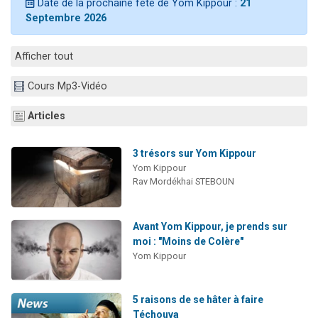
Date de la prochaine fête de Yom Kippour :
21
17 personnes viennent de demander une bénédiction
Septembre 2026
4 personnes viennent de nous rejoindre sur WhatsApp
Il reste 49 places pour étudier en groupe sur Zoom
Afficher tout
Eva vient de donner son Maasser
Cours Mp3-Vidéo
Eli vient de donner son Maasser
Articles
3 trésors sur Yom Kippour
Yom Kippour
Rav Mordékhai STEBOUN
Avant Yom Kippour, je prends sur
moi : "Moins de Colère"
Yom Kippour
5 raisons de se hâter à faire
Téchouva