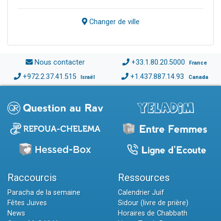
Changer de ville
Nous contacter
+33.1.80.20.5000
France
+972.2.37.41.515
+1.437.887.14.93
Israël
Canada
Raccourcis
Ressources
Paracha de la semaine
Calendrier Juif
Fêtes Juives
Sidour (livre de prière)
News
Horaires de Chabbath