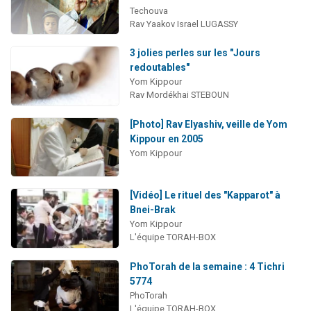
Techouva
Rav Yaakov Israel LUGASSY
3 jolies perles sur les "Jours
redoutables"
Yom Kippour
Rav Mordékhai STEBOUN
[Photo] Rav Elyashiv, veille de Yom
Kippour en 2005
Yom Kippour
[Vidéo] Le rituel des "Kapparot" à
Bnei-Brak
Yom Kippour
L'équipe TORAH-BOX
PhoTorah de la semaine : 4 Tichri
5774
PhoTorah
L'équipe TORAH-BOX