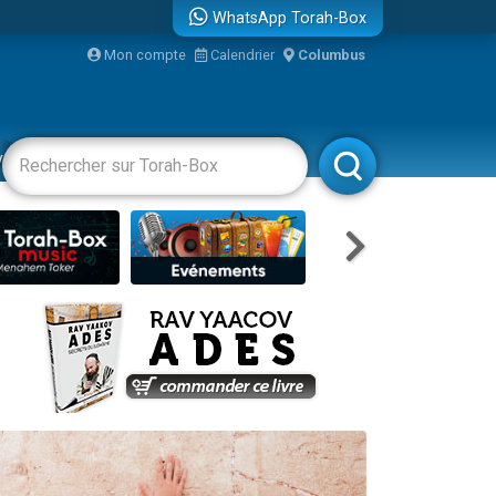
WhatsApp Torah-Box
Mon compte
Calendrier
Columbus
re
vertissements
Livres
Rabbanim
travers le temps
 leur maman
...