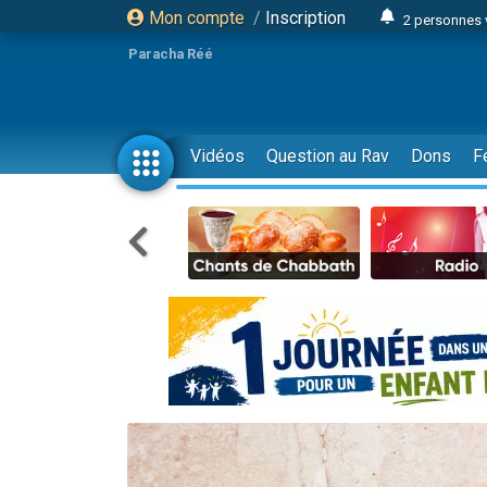
Mon compte
/
Inscription
2 personnes 
3 personnes 
Paracha Réé
2 nouvel
8 personn
4 personn
Vidéos
Question au Rav
Dons
F
Nouvelle émis
61 personnes
39 perso
Il reste 
Ariel vient 
Nathaniel vi
6 personn
2 personn
10 personnes
Il reste 