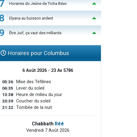
7
Horaires du Jeûne de Ticha Béav
8
Elyana au buisson ardent
9
Être Juif, ça vaut des milliards
Horaires pour Columbus
6 Août 2026 - 23 Av 5786
05:36
Mise des Téfilines
06:35
Lever du soleil
13:38
Heure de milieu du jour
20:39
Coucher du soleil
21:22
Tombée de la nuit
Chabbath
Réé
Vendredi 7 Août 2026