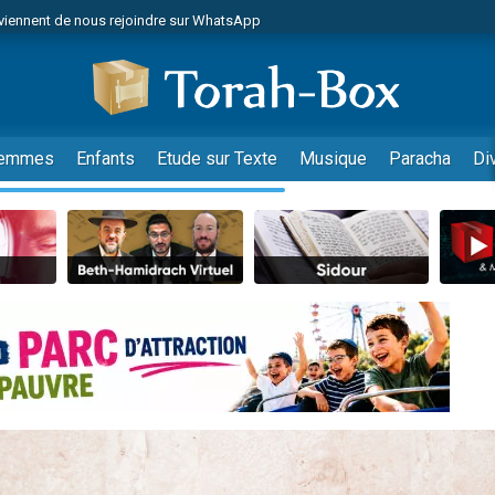
viennent de nous rejoindre sur WhatsApp
viennent de nous rejoindre sur WhatsApp
les musiques dans Torah-Box Music
es viennent de faire un don pour Tsédaka : pauvres d'Israel
es viennent de faire un don pour Diane, 80 ans, dans un appartement insalub
emmes
Enfants
Etude sur Texte
Musique
Paracha
Di
sion radio : Visions de grandeur n°104 : Le Chabbath et le Birkat Hamazone à 
 viennent de demander une bénédiction
nnes viennent de faire un don pour Sauvez la jambe de Yohan
49 places pour étudier en groupe sur Zoom
de donner son Maasser
ent de donner son Maasser
es viennent de faire un don pour 5 enfants déjà orphelins risquent de perdre
es viennent de faire un don pour Reloger Rivka, 6 enfants, victime de violences
 viennent de demander une bénédiction
49 places pour étudier en groupe sur Zoom