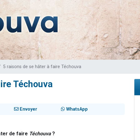
de donner son Maasser
viennent de nous rejoindre sur WhatsApp
viennent de nous rejoindre sur WhatsApp
ient de donner son Maasser
viennent de nous rejoindre sur WhatsApp
5 raisons de se hâter à faire Téchouva
aire Téchouva
Envoyer
WhatsApp
âter de faire
Téchouva
?