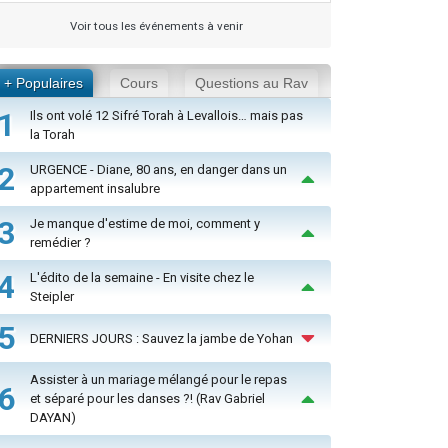
Voir tous les événements à venir
+ Populaires
Cours
Questions au Rav
1
Ils ont volé 12 Sifré Torah à Levallois… mais pas
la Torah
2
URGENCE - Diane, 80 ans, en danger dans un
appartement insalubre
3
Je manque d'estime de moi, comment y
remédier ?
4
L'édito de la semaine - En visite chez le
Steipler
5
DERNIERS JOURS : Sauvez la jambe de Yohan
Assister à un mariage mélangé pour le repas
6
et séparé pour les danses ?! (Rav Gabriel
DAYAN)