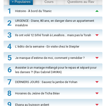
+ Populaires
Cours
Questions au Rav
1
Histoire - À bord du Titanic
2
URGENCE - Diane, 80 ans, en danger dans un appartement
insalubre
3
Ils ont volé 12 Sifré Torah à Levallois… mais pas la Torah
4
L'édito de la semaine - En visite chez le Steipler
5
Je manque d'estime de moi, comment y remédier ?
6
Assister à un mariage mélangé pour le repas et séparé pour
les danses ?! (Rav Gabriel DAYAN)
7
DERNIERS JOURS : Sauvez la jambe de Yohan
8
Horaires du Jeûne de Ticha Béav
9
Elyana au buisson ardent