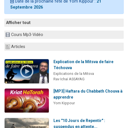
Date de la prochaine fête de Yom Kippour :
21
Nouvelle émission radio : Visions de grandeur n°104 : Le Chabbath et le Birkat Hamazone à travers le temps
Septembre 2026
61 personnes viennent de demander une bénédiction
Ariel vient de donner son Maasser
Afficher tout
Il reste 49 places pour étudier en groupe sur Zoom
Cours Mp3-Vidéo
Eva vient de donner son Maasser
Articles
Explication de la Mitsva de faire
Téchouva
Explications de la Mitsva
Rav Ichaï ASSAYAG
[MP3] Haftara du Chabbath Chouva à
apprendre
Yom Kippour
Les "10 Jours de Repentir" :
suspendus en attente...