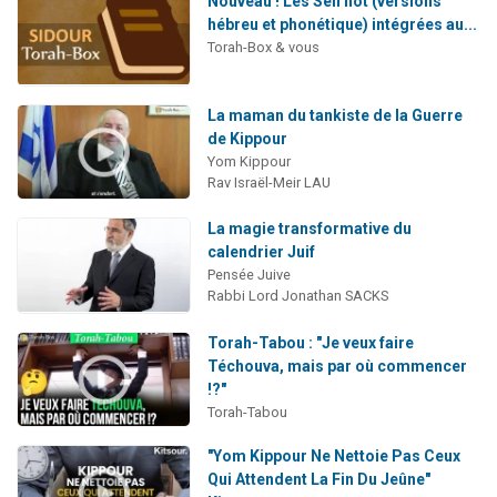
Nouveau ! Les Séli'hot (versions
hébreu et phonétique) intégrées au...
Torah-Box & vous
La maman du tankiste de la Guerre
de Kippour
Yom Kippour
Rav Israël-Meir LAU
La magie transformative du
calendrier Juif
Pensée Juive
Rabbi Lord Jonathan SACKS
Torah-Tabou : "Je veux faire
Téchouva, mais par où commencer
!?"
Torah-Tabou
"Yom Kippour Ne Nettoie Pas Ceux
Qui Attendent La Fin Du Jeûne"