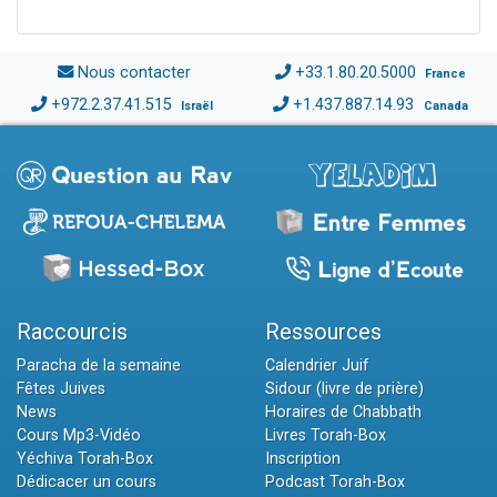
Nous contacter
+33.1.80.20.5000
France
+972.2.37.41.515
+1.437.887.14.93
Israël
Canada
Raccourcis
Ressources
Paracha de la semaine
Calendrier Juif
Fêtes Juives
Sidour (livre de prière)
News
Horaires de Chabbath
Cours Mp3-Vidéo
Livres Torah-Box
Yéchiva Torah-Box
Inscription
Dédicacer un cours
Podcast Torah-Box