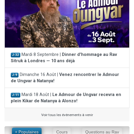
Mardi 8 Septembre |
Dinner d'hommage au Rav
J-32
Sitruk à Londres — 10 ans déjà
Dimanche 16 Août |
Venez rencontrer le Admour
J-9
de Ungvar à Natanya!
Mardi 18 Août |
Le Admour de Ungvar recevra en
J-11
plein Kikar de Natanya à Alonzo!
Voir tous les événements à venir
+ Populaires
Cours
Questions au Rav