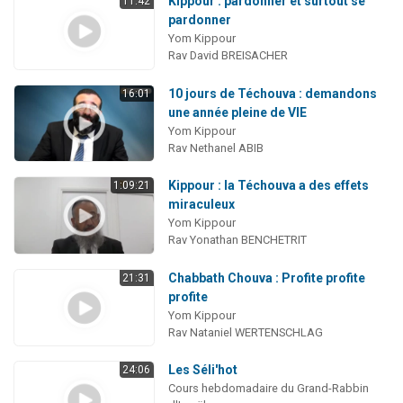
Kippour : pardonner et surtout se
11:42
pardonner
Yom Kippour
Rav David BREISACHER
10 jours de Téchouva : demandons
16:01
une année pleine de VIE
Yom Kippour
Rav Nethanel ABIB
Kippour : la Téchouva a des effets
1:09:21
miraculeux
Yom Kippour
Rav Yonathan BENCHETRIT
Chabbath Chouva : Profite profite
21:31
profite
Yom Kippour
Rav Nataniel WERTENSCHLAG
Les Séli'hot
24:06
Cours hebdomadaire du Grand-Rabbin