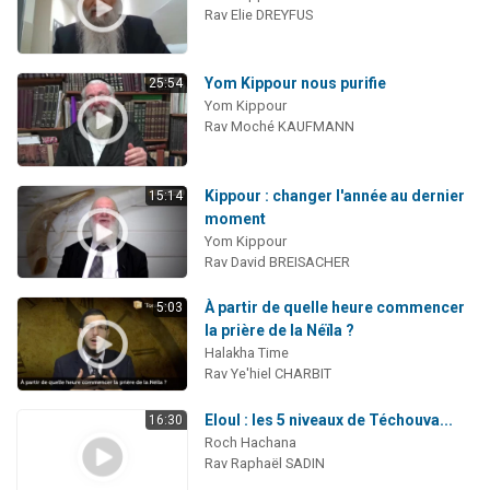
Rav Elie DREYFUS
Yom Kippour nous purifie
25:54
Yom Kippour
Rav Moché KAUFMANN
Kippour : changer l'année au dernier
15:14
moment
Yom Kippour
Rav David BREISACHER
À partir de quelle heure commencer
5:03
la prière de la Néïla ?
Halakha Time
Rav Ye'hiel CHARBIT
Eloul : les 5 niveaux de Téchouva...
16:30
Roch Hachana
Rav Raphaël SADIN