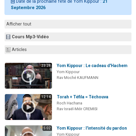
Date de la prochaine fête de Yom Kippour :
21
3 personnes viennent de nous rejoindre sur WhatsApp
Septembre 2026
2 nouvelles musiques dans Torah-Box Music
8 personnes viennent de faire un don pour Tsédaka : pauvres d'Israel
Afficher tout
Nouvelle émission radio : Visions de grandeur n°104 : Le Chabbath et le Birkat Hamazone à travers le temps
Cours Mp3-Vidéo
4 personnes viennent de nous rejoindre sur WhatsApp
Articles
Yom Kippour : Le cadeau d'Hachem
23:28
Yom Kippour
Rav Moché KAUFMANN
Torah + Téfila = Téchouva
12:14
Roch Hachana
Rav Israël-Méïr CREMISI
Yom Kippour : l'intensité du pardon
5:02
Yom Kippour