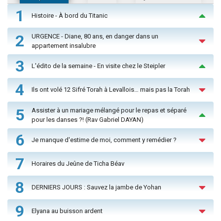
1
Histoire - À bord du Titanic
2
URGENCE - Diane, 80 ans, en danger dans un
appartement insalubre
3
L'édito de la semaine - En visite chez le Steipler
4
Ils ont volé 12 Sifré Torah à Levallois… mais pas la Torah
5
Assister à un mariage mélangé pour le repas et séparé
pour les danses ?! (Rav Gabriel DAYAN)
6
Je manque d'estime de moi, comment y remédier ?
7
Horaires du Jeûne de Ticha Béav
8
DERNIERS JOURS : Sauvez la jambe de Yohan
9
Elyana au buisson ardent