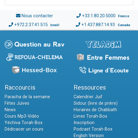
Nous contacter
+33.1.80.20.5000
France
+972.2.37.41.515
+1.437.887.14.93
Israël
Canada
Raccourcis
Ressources
Paracha de la semaine
Calendrier Juif
Fêtes Juives
Sidour (livre de prière)
News
Horaires de Chabbath
Cours Mp3-Vidéo
Livres Torah-Box
Yéchiva Torah-Box
Inscription
Dédicacer un cours
Podcast Torah-Box
English Version