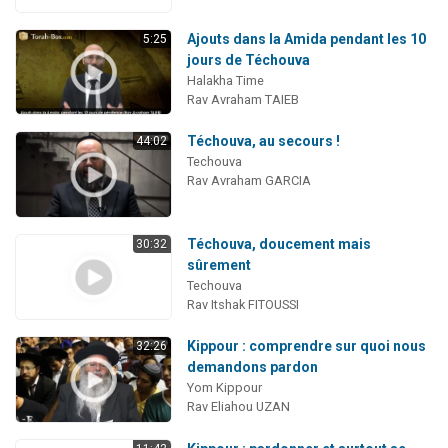
Ajouts dans la Amida pendant les 10
5:25
jours de Téchouva
Halakha Time
Rav Avraham TAIEB
Téchouva, au secours !
44:02
Techouva
Rav Avraham GARCIA
Téchouva, doucement mais
30:32
sûrement
Techouva
Rav Itshak FITOUSSI
Kippour : comprendre sur quoi nous
32:26
demandons pardon
Yom Kippour
Rav Eliahou UZAN