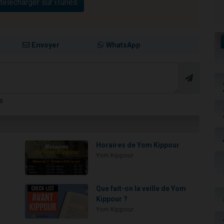
télécharger sur iTunes
Envoyer
WhatsApp
s
Horaires de Yom Kippour
Yom Kippour
Que fait-on la veille de Yom
Kippour ?
Yom Kippour