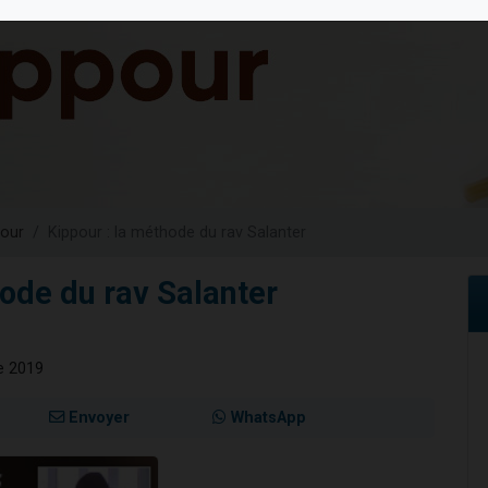
49 places pour étudier en groupe sur Zoom
viennent de nous rejoindre sur WhatsApp
viennent de nous rejoindre sur WhatsApp
les musiques dans Torah-Box Music
viennent de nous rejoindre sur WhatsApp
our
Kippour : la méthode du rav Salanter
hode du rav Salanter
e 2019
Envoyer
WhatsApp