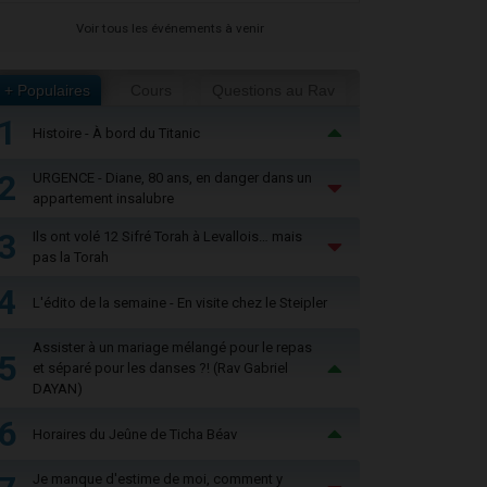
Voir tous les événements à venir
+ Populaires
Cours
Questions au Rav
1
Histoire - À bord du Titanic
2
URGENCE - Diane, 80 ans, en danger dans un
appartement insalubre
3
Ils ont volé 12 Sifré Torah à Levallois… mais
pas la Torah
4
L'édito de la semaine - En visite chez le Steipler
Assister à un mariage mélangé pour le repas
5
et séparé pour les danses ?! (Rav Gabriel
DAYAN)
6
Horaires du Jeûne de Ticha Béav
Je manque d'estime de moi, comment y