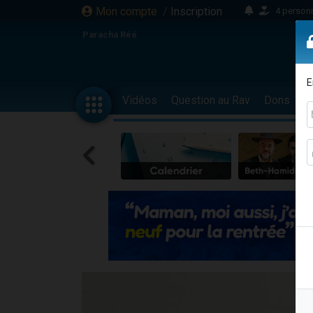
Mon compte
/
Inscription
4 personn
2 personn
Paracha Réé
17 personnes
4 personnes 
E
Il reste 
Vidéos
Question au Rav
Dons
F
23 person
Eva vient de
4 personnes 
3 personnes 
3 personn
Odaya vient 
2 personnes 
13 personnes
12 nouve
30 perso