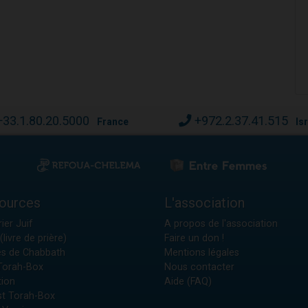
+33.1.80.20.5000
+972.2.37.41.515
France
Is
ources
L'association
ier Juif
A propos de l'association
(livre de prière)
Faire un don !
es de Chabbath
Mentions légales
 Torah-Box
Nous contacter
tion
Aide (FAQ)
t Torah-Box