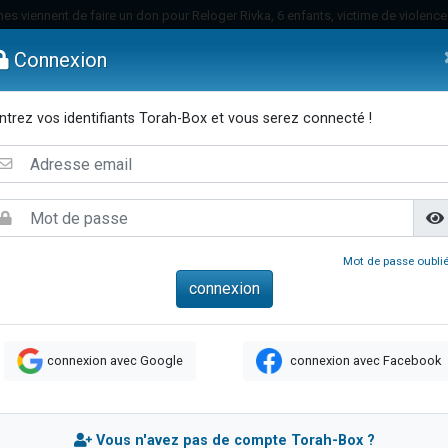
es viennent de faire un don pour Reloger Rivka, 6 enfants, victime de violences
es viennent de faire un don pour 1 Journée de Vacances Pour les Enfants
Connexion
 viennent de demander une bénédiction
viennent de nous rejoindre sur WhatsApp
ntrez vos identifiants Torah-Box et vous serez connecté !
49 places pour étudier en groupe sur Zoom
emmes
Enfants
Etude sur Texte
Musique
Paracha
Di
nes viennent de faire un don pour Diane, 80 ans, dans un appartement insalu
 donner son Maasser
viennent de nous rejoindre sur WhatsApp
viennent de nous rejoindre sur WhatsApp
Mot de passe oublié
es viennent de faire un don pour 5 jours de vacances aux Orphelins
de donner son Maasser
viennent de nous rejoindre sur WhatsApp
connexion avec Google
connexion avec Facebook
 viennent de demander une bénédiction
lles musiques dans Torah-Box Music
nnes viennent de faire un don pour Sauvez la jambe de Yohan
Vous n'avez pas de compte Torah-Box ?