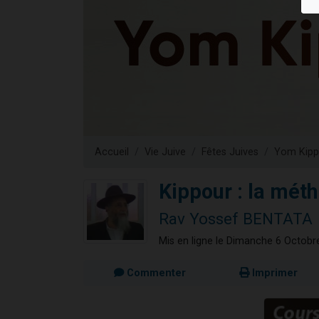
Il reste 
3 personnes 
2 personnes 
2 nouvel
6 personnes 
Accueil
Vie Juive
Fêtes Juives
Yom Kipp
Kippour : la mét
Rav Yossef BENTATA
Mis en ligne le Dimanche 6 Octobr
Commenter
Imprimer