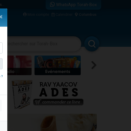
...
WhatsApp Torah-Box
Mon compte
Calendrier
Columbus
×
vertissements
Livres
Rabbanim
bre
 ?