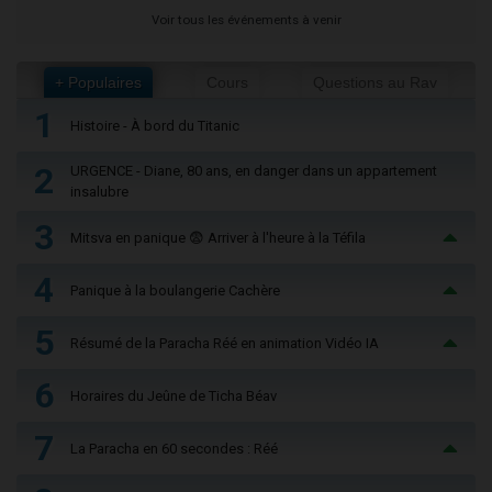
Voir tous les événements à venir
+ Populaires
Cours
Questions au Rav
1
Histoire - À bord du Titanic
2
URGENCE - Diane, 80 ans, en danger dans un appartement
insalubre
3
Mitsva en panique 😨 Arriver à l'heure à la Téfila
4
Panique à la boulangerie Cachère
5
Résumé de la Paracha Réé en animation Vidéo IA
6
Horaires du Jeûne de Ticha Béav
7
La Paracha en 60 secondes : Réé