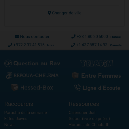
Changer de ville
Nous contacter
+33.1.80.20.5000
France
+972.2.37.41.515
+1.437.887.14.93
Israël
Canada
Raccourcis
Ressources
Paracha de la semaine
Calendrier Juif
Fêtes Juives
Sidour (livre de prière)
News
Horaires de Chabbath