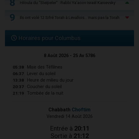
8
Hiloula du "Steïpeler" : Rabbi Ya’acov Israël Kanievsky
9
Ils ont volé 12 Sifré Torah à Levallois… mais pas la Torah
Horaires pour Columbus
8 Août 2026 - 25 Av 5786
05:38
Mise des Téfilines
06:37
Lever du soleil
13:38
Heure de milieu du jour
20:37
Coucher du soleil
21:19
Tombée de la nuit
Chabbath
Choftim
Vendredi 14 Août 2026
Entrée à
20:11
Sortie à
21:12