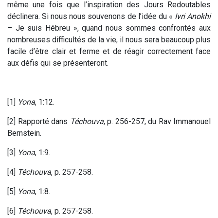
même une fois que l’inspiration des Jours Redoutables
déclinera. Si nous nous souvenons de l’idée du «
Ivri Anokhi
– Je suis Hébreu », quand nous sommes confrontés aux
nombreuses difficultés de la vie, il nous sera beaucoup plus
facile d’être clair et ferme et de réagir correctement face
aux défis qui se présenteront.
[1]
Yona
, 1:12.
[2] Rapporté dans
Téchouva
, p. 256-257, du Rav Immanouel
Bernstein.
[3]
Yona
, 1:9.
[4]
Téchouva
, p. 257-258.
[5]
Yona
, 1:8.
[6]
Téchouva
, p. 257-258.