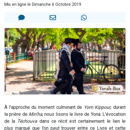
Mis en ligne le Dimanche 6 Octobre 2019
Il reste 49 places pour étudier en groupe sur Zoom
3 personnes viennent de nous rejoindre sur WhatsApp
2 personnes viennent de nous rejoindre sur WhatsApp
2 nouvelles musiques dans Torah-Box Music
6 personnes viennent de nous rejoindre sur WhatsApp
À l’approche du moment culminant de
Yom Kippour
, durant
la prière de
Min’ha
, nous lisons le livre de Yona. L’évocation
de la
Téchouva
dans ce récit est certainement le lien le
plus marqué que l’on peut trouver entre ce Livre et cette