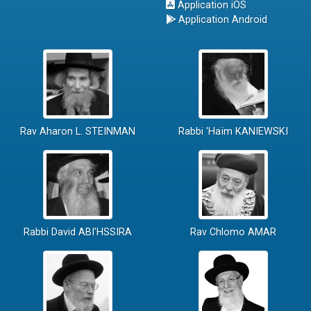
Application iOS
Application Android
Rav Aharon L. STEINMAN
Rabbi 'Haïm KANIEWSKI
Rabbi David ABI'HSSIRA
Rav Chlomo AMAR