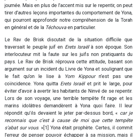
journée.
Mais en plus de l’accent mis sur le repentir, on peut
tirer d’autres leçons importantes du comportement de Yona,
qui pourront approfondir notre compréhension de la Torah
en général et de la
Téchouva
en particulier.
Le Rav de Brisk discutait de la situation difficile que
traversait le peuple juif en
Erets Israël
à son époque. Son
interlocuteur mit la faute sur les juifs non pratiquants du
pays. Le Rav de Brisk réprouva cette attitude, basant son
argument sur un incident du Livre de Yona et soulignant que
le fait qu’on le lise à
Yom Kippour
n’est pas une
coïncidence. Yona quitta
Erets Israël
et prit le large, pour
éviter d’avoir à avertir les habitants de Ninvé de se repentir.
Lors de son voyage, une terrible tempête fit rage et les
marins idolâtres demandèrent à Yona quoi faire. Il leur
répondit qu’ils devaient le jeter par-dessus bord, «
car je
reconnais que c’est à cause de moi que cette tempête
s’abat sur vous
. »[1] Yona était prophète. Certes, il commit
l’erreur de penser pouvoir échapper à sa mission, mais il