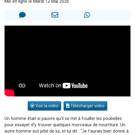
Mis en ligne le Mardi 12 Mai 2026
3 personnes viennent de nous rejoindre sur WhatsApp
3 personnes viennent de faire un don pour 5 jours de vacances aux Orphelins
Odaya vient de donner son Maasser
13 personnes viennent de demander une bénédiction
3 personnes viennent de nous rejoindre sur WhatsApp
Voir la vidéo
Télécharger vidéo
Un homme était si pauvre qu'il se mit à fouiller les poubelles
pour essayer d'y trouver quelques morceaux de nourriture. Un
autre homme eut pitié de lui, et lui dit : "Je t'aurais bien donné à