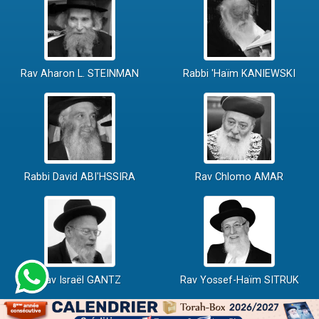
Rav Aharon L. STEINMAN
Rabbi 'Haïm KANIEWSKI
Rabbi David ABI'HSSIRA
Rav Chlomo AMAR
Rav Israël GANTZ
Rav Yossef-Haïm SITRUK