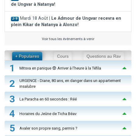
de Ungvar à Natanya!
Mardi 18 Août |
Le Admour de Ungvar recevra en
J-9
plein Kikar de Natanya à Alonzo!
Voir tous les événements à venir
+ Populaires
Cours
Questions au Rav
1
Mitsva en panique 😨 Arriver à l'heure à la Téfila
2
URGENCE - Diane, 80 ans, en danger dans un appartement
insalubre
3
La Paracha en 60 secondes : Réé
4
Horaires du Jeûne de Ticha Béav
5
Avaler son propre sang, permis ?