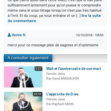
Ce que j'aime aussi dans cette vidéo, c'est que le Rav parle
suffisamment lentement pour qu'on puisse le comprendre
même sans le sous-titrage lorsqu'on n'est pas très habitué
à l'Ivrit. Et du coup, ça nous entraîne et on [...]
lire la suite
du commentaire
Annie H.
10/10/2018 - 10h50
merci pour ce message plein de sagesse et d'optimisme
A consulter également
Mali et l'anniversaire de son mari
5:07
Pensée Juive
Rav David BREISACHER
L'approche de D.ieu
28:55
Pensée Juive
Rav Raphaël SADIN