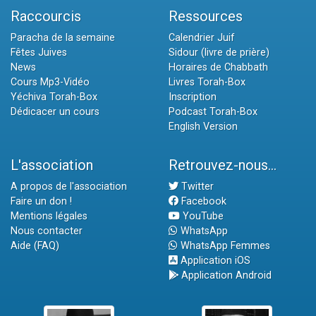
Raccourcis
Ressources
Paracha de la semaine
Calendrier Juif
Fêtes Juives
Sidour (livre de prière)
News
Horaires de Chabbath
Cours Mp3-Vidéo
Livres Torah-Box
Yéchiva Torah-Box
Inscription
Dédicacer un cours
Podcast Torah-Box
English Version
L'association
Retrouvez-nous...
A propos de l'association
Twitter
Faire un don !
Facebook
Mentions légales
YouTube
Nous contacter
WhatsApp
Aide (FAQ)
WhatsApp Femmes
Application iOS
Application Android