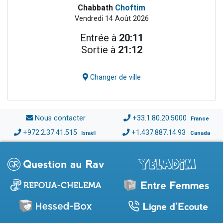
Chabbath
Choftim
Vendredi 14 Août 2026
Entrée à
20:11
Sortie à
21:12
Changer de ville
Nous contacter
+33.1.80.20.5000
France
+972.2.37.41.515
+1.437.887.14.93
Israël
Canada