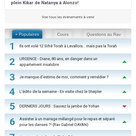
plein Kikar de Natanya à Alonzo!
Voir tous les événements à venir
+ Populaires
Cours
Questions au Rav
1
Ils ont volé 12 Sifré Torah à Levallois… mais pas la Torah
2
URGENCE - Diane, 80 ans, en danger dans un
appartement insalubre
3
Je manque d'estime de moi, comment y remédier ?
4
L'édito de la semaine - En visite chez le Steipler
5
DERNIERS JOURS : Sauvez la jambe de Yohan
6
Assister à un mariage mélangé pour le repas et séparé
pour les danses ?! (Rav Gabriel DAYAN)