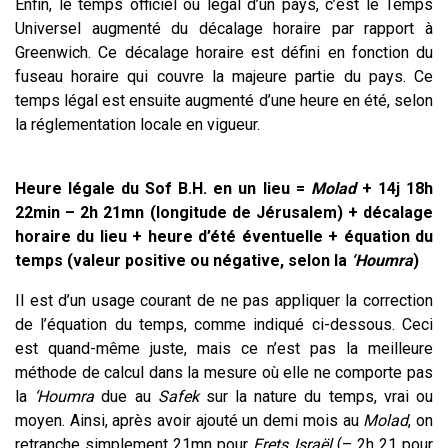
Enfin, le temps officiel ou légal d’un pays, c’est le Temps
Universel augmenté du décalage horaire par rapport à
Greenwich. Ce décalage horaire est défini en fonction du
fuseau horaire qui couvre la majeure partie du pays. Ce
temps légal est ensuite augmenté d’une heure en été, selon
la réglementation locale en vigueur.
Heure légale du Sof B.H. en un lieu =
Molad
+ 14j 18h
22min – 2h 21mn (longitude de Jérusalem) + décalage
horaire du lieu + heure d’été éventuelle + équation du
temps (valeur positive ou négative, selon la
‘Houmra
)
Il est d’un usage courant de ne pas appliquer la correction
de l’équation du temps, comme indiqué ci-dessous. Ceci
est quand-même juste, mais ce n’est pas la meilleure
méthode de calcul dans la mesure où elle ne comporte pas
la
‘Houmra
due au
Safek
sur la nature du temps, vrai ou
moyen. Ainsi, après avoir ajouté un demi mois au
Molad
, on
retranche simplement 21mn pour
Erets Israël
(– 2h 21 pour