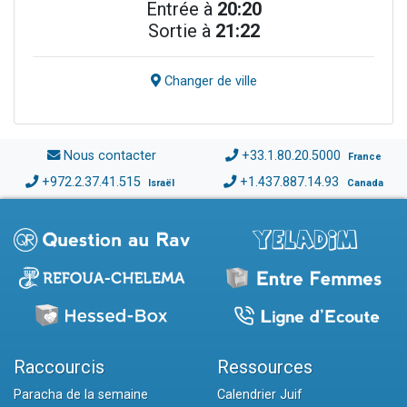
Entrée à
20:20
Sortie à
21:22
Changer de ville
Nous contacter
+33.1.80.20.5000
France
+972.2.37.41.515
+1.437.887.14.93
Israël
Canada
Raccourcis
Ressources
Paracha de la semaine
Calendrier Juif