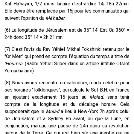
Kaf Ha’hayim, 1/2 mois lunaire c’est-à-dire 14j 18h 22min.
Elle devra être remplacée par 15j pour les communautés qui
suivent l’opinion du
Mé’haber
.
(6) La longitude de Jérusalem est de 35° 14’ Est. Or, 360° =
24h donc 35° 14’= 2h 21 mn.
(7) C’est l’avis du Rav Yéhiel Mikhal Tokshinki retenu par le
"Or Méïr" qui prend en compte l’équation du temps à titre de
‘Houmra
. (Rabbi Yéhiel Silber dans un article intitulé Otsrot
Yérouchalaïm).
(8) Nous avons rencontré un calendrier, rendu célèbre pour
ses horaires "folkloriques", qui calcule le Sof B.H. en France
en ajoutant exactement 15 jours au
Molad
, sans tenir
compte de la longitude et du décalage horaire. Cela
supposerait que le
Molad
a lieu à New-York 7h après celui
de Jérusalem et à Sydney 8h avant, ou que la Lune, en
conjonction, marque une pause de 24h dans sa révolution
autour de la Terre. Ce qui est bien-sûr une ineptie qui ne