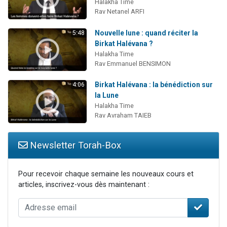
Halakha Time
Rav Netanel ARFI
Nouvelle lune : quand réciter la
5:48
Birkat Halévana ?
Halakha Time
Rav Emmanuel BENSIMON
Birkat Halévana : la bénédiction sur
4:06
la Lune
Halakha Time
Rav Avraham TAIEB
Newsletter Torah-Box
Pour recevoir chaque semaine les nouveaux cours et
articles, inscrivez-vous dès maintenant :