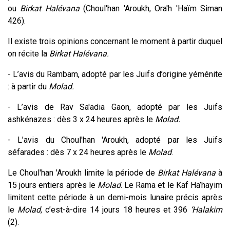
ou
Birkat Halévana
(Choul'han 'Aroukh, Ora'h 'Haïm Siman
426).
Il existe trois opinions concernant le moment à partir duquel
on récite la
Birkat Halévana.
- L’avis du Rambam, adopté par les Juifs d’origine yéménite
: à partir du
Molad.
- L’avis de Rav Sa'adia Gaon, adopté par les Juifs
ashkénazes : dès 3 x 24 heures après le
Molad.
- L’avis du Choul'han 'Aroukh, adopté par les Juifs
séfarades : dès 7 x 24 heures après le
Molad
.
Le Choul'han 'Aroukh limite la période de
Birkat Halévana
à
15 jours entiers après le
Molad
. Le Rama et le Kaf Ha’hayim
limitent cette période à un demi-mois lunaire précis après
le
Molad
, c’est-à-dire 14 jours 18 heures et 396
‘Halakim
(2).