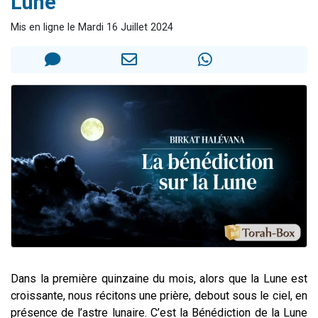
Lune
6 personnes viennent de faire un don pour 5 enfants déjà orphelins risquent de perdre leur maman
Mis en ligne le Mardi 16 Juillet 2024
2 personnes viennent de faire un don pour Reloger Rivka, 6 enfants, victime de violences...
10 personnes viennent de demander une bénédiction
Il reste 49 places pour étudier en groupe sur Zoom
3 personnes viennent de faire un don pour Diane, 80 ans, dans un appartement insalubre
Dans la première quinzaine du mois, alors que la Lune est
croissante, nous récitons une prière, debout sous le ciel, en
présence de l’astre lunaire. C’est la Bénédiction de la Lune