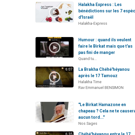
Halakha Express : Les
bénédictions sur les 7 espè
d'Israël
Halakha-Express
Humour : quand ils veulent
faire le Birkat mais que t'as
pas fini de manger
Quand tu...
La Brakha Chéhé'héyanou
6:07
après le 17 Tamouz
Halakha Time
Rav Emmanuel BENSIMON
"Le Birkat Hamazone en
chapeau ? Cela ne te causer
aucun tord..."
Nos Sages
Chéhé'héyanou entre le 17
6:35