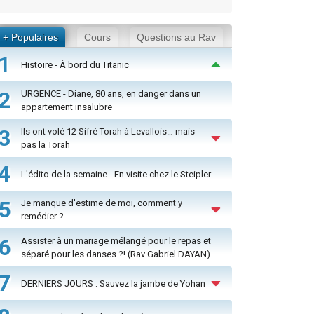
+ Populaires
Cours
Questions au Rav
1
Histoire - À bord du Titanic
2
URGENCE - Diane, 80 ans, en danger dans un
appartement insalubre
3
Ils ont volé 12 Sifré Torah à Levallois… mais
pas la Torah
4
L'édito de la semaine - En visite chez le Steipler
5
Je manque d'estime de moi, comment y
remédier ?
6
Assister à un mariage mélangé pour le repas et
séparé pour les danses ?! (Rav Gabriel DAYAN)
7
DERNIERS JOURS : Sauvez la jambe de Yohan