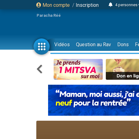
Mon compte
/
Inscription
4 personnes 
3 personnes 
Paracha Réé
Odaya vient 
3 personn
3 personn
Vidéos
Question au Rav
Dons
F
13 personnes
2 personnes 
30 perso
Il reste 
12 nouve
3 personnes 
2 personnes 
3 personnes 
2 nouvel
8 personn