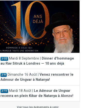
Mardi 8 Septembre |
Dinner d'hommage
J-32
au Rav Sitruk à Londres — 10 ans déjà
Dimanche 16 Août |
Venez rencontrer le
J-9
Admour de Ungvar à Natanya!
Mardi 18 Août |
Le Admour de Ungvar
J-11
recevra en plein Kikar de Natanya à Alonzo!
Voir tous les événements à venir