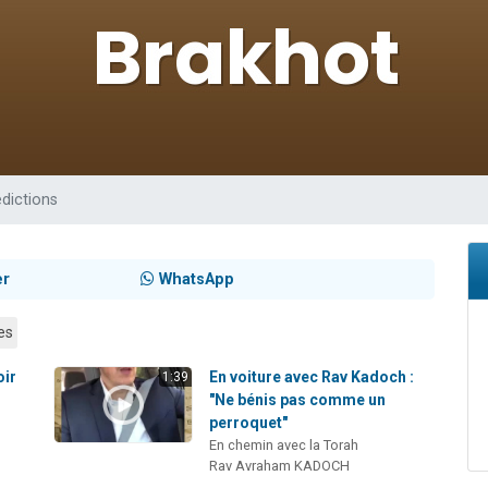
sion radio : Visions de grandeur n°104 : Le Chabbath et le Birkat Hamazone à 
 viennent de demander une bénédiction
de donner son Maasser
49 places pour étudier en groupe sur Zoom
 donner son Maasser
dictions
er
WhatsApp
es
oir
En voiture avec Rav Kadoch :
1:39
"Ne bénis pas comme un
perroquet"
En chemin avec la Torah
Rav Avraham KADOCH