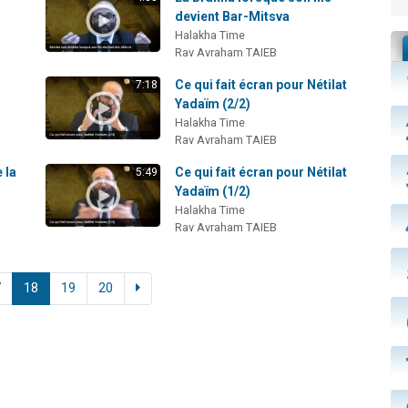
devient Bar-Mitsva
Halakha Time
Rav Avraham TAIEB
Ce qui fait écran pour Nétilat
7:18
Yadaïm (2/2)
Halakha Time
Rav Avraham TAIEB
 la
Ce qui fait écran pour Nétilat
5:49
Yadaïm (1/2)
Halakha Time
Rav Avraham TAIEB
7
18
19
20