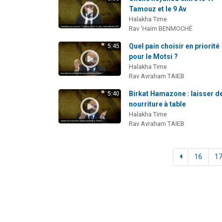
Tamouz et le 9 Av
Halakha Time
Rav 'Haïm BENMOCHÉ
Quel pain choisir en priorité
5:45
pour le Motsi ?
Halakha Time
Rav Avraham TAIEB
Birkat Hamazone : laisser de
5:40
nourriture à table
Halakha Time
Rav Avraham TAIEB
16
1