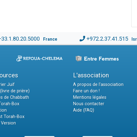
+33.1.80.20.5000
+972.2.37.41.515
France
Is
ources
L'association
ier Juif
A propos de l'association
(livre de prière)
Faire un don !
es de Chabbath
Mentions légales
 Torah-Box
Nous contacter
tion
Aide (FAQ)
t Torah-Box
 Version