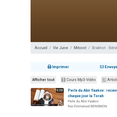
Nouvelle émis
61 personnes
Ariel vient 
Il reste 
Eva vient de
Accueil
Vie Juive
Mitsvot
Brakhot - Béné
Imprimer
Envoy
Afficher tout
Cours Mp3-Vidéo
Articl
Perle du Abir Yaakov : recev
6:08
chaque jour la Torah
Perle du Abir Yaakov
Rav Emmanuel BENSIMON