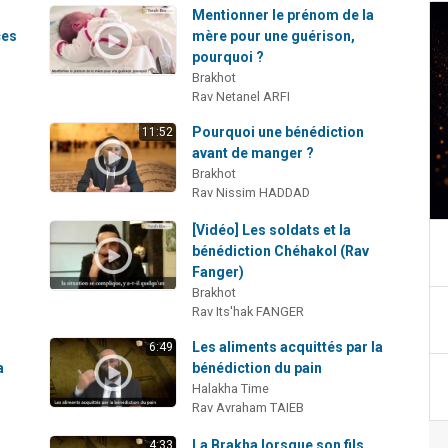
Mentionner le prénom de la
ces
mère pour une guérison,
pourquoi ?
Brakhot
Rav Netanel ARFI
Pourquoi une bénédiction
11:52
avant de manger ?
Brakhot
Rav Nissim HADDAD
[Vidéo] Les soldats et la
bénédiction Chéhakol (Rav
Fanger)
Brakhot
Rav Its'hak FANGER
Les aliments acquittés par la
6:49
a
bénédiction du pain
Halakha Time
Rav Avraham TAIEB
La Brakha lorsque son fils
4:33