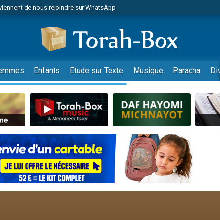
viennent de nous rejoindre sur WhatsApp
viennent de nous rejoindre sur WhatsApp
de donner son Maasser
es viennent de faire un don pour 5 jours de vacances aux Orphelins
es viennent de faire un don pour Diane, 80 ans, dans un appartement insalub
emmes
Enfants
Etude sur Texte
Musique
Paracha
Di
 viennent de demander une bénédiction
viennent de nous rejoindre sur WhatsApp
nnes viennent de faire un don pour Sauvez la jambe de Yohan
49 places pour étudier en groupe sur Zoom
lles musiques dans Torah-Box Music
viennent de nous rejoindre sur WhatsApp
viennent de nous rejoindre sur WhatsApp
viennent de nous rejoindre sur WhatsApp
les musiques dans Torah-Box Music
es viennent de faire un don pour Tsédaka : pauvres d'Israel