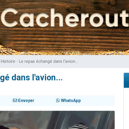
49 places pour étudier en groupe sur Zoom
lles musiques dans Torah-Box Music
viennent de nous rejoindre sur WhatsApp
viennent de nous rejoindre sur WhatsApp
viennent de nous rejoindre sur WhatsApp
Histoire - Le repas échangé dans l'avion...
gé dans l'avion...
Envoyer
WhatsApp