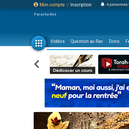
Mon compte
/
Inscription
6 personnes 
4 personn
Paracha Réé
2 personn
17 personnes
4 personnes 
Vidéos
Question au Rav
Dons
F
Il reste 
23 person
Eva vient de
4 personnes 
3 personnes 
3 personn
Odaya vient 
13 personnes
2 personnes 
30 perso