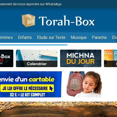
viennent de nous rejoindre sur WhatsApp
es viennent de faire un don pour Reloger Rivka, 6 enfants, victime de violences
es viennent de faire un don pour 1 Journée de Vacances Pour les Enfants
 viennent de demander une bénédiction
viennent de nous rejoindre sur WhatsApp
emmes
Enfants
Etude sur Texte
Musique
Paracha
Di
49 places pour étudier en groupe sur Zoom
nes viennent de faire un don pour Diane, 80 ans, dans un appartement insalu
 donner son Maasser
viennent de nous rejoindre sur WhatsApp
viennent de nous rejoindre sur WhatsApp
es viennent de faire un don pour 5 jours de vacances aux Orphelins
de donner son Maasser
 viennent de demander une bénédiction
viennent de nous rejoindre sur WhatsApp
nnes viennent de faire un don pour Sauvez la jambe de Yohan