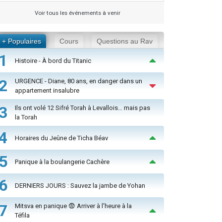
Voir tous les événements à venir
+ Populaires
Cours
Questions au Rav
1
Histoire - À bord du Titanic
2
URGENCE - Diane, 80 ans, en danger dans un
appartement insalubre
3
Ils ont volé 12 Sifré Torah à Levallois… mais pas
la Torah
4
Horaires du Jeûne de Ticha Béav
5
Panique à la boulangerie Cachère
6
DERNIERS JOURS : Sauvez la jambe de Yohan
7
Mitsva en panique 😨 Arriver à l'heure à la
Téfila