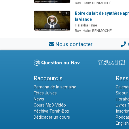
Rav 'Haïm BENMOCHÉ
Boire du lait de synthèse ap
5:10
la viande
Halakha Time
Rav 'Haïm BENMOCHÉ
Nous contacter
Raccourcis
Ress
Paracha de la semaine
Calendr
Fêtes Juives
Sidour 
News
Horair
Cours Mp3-Vidéo
Livres
Yéchiva Torah-Box
Inscrip
Dédicacer un cours
Podcas
English