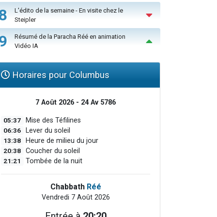
8
L'édito de la semaine - En visite chez le
Steipler
9
Résumé de la Paracha Réé en animation
Vidéo IA
Horaires pour Columbus
7 Août 2026 - 24 Av 5786
05:37
Mise des Téfilines
06:36
Lever du soleil
13:38
Heure de milieu du jour
20:38
Coucher du soleil
21:21
Tombée de la nuit
Chabbath
Réé
Vendredi 7 Août 2026
Entrée à
20:20