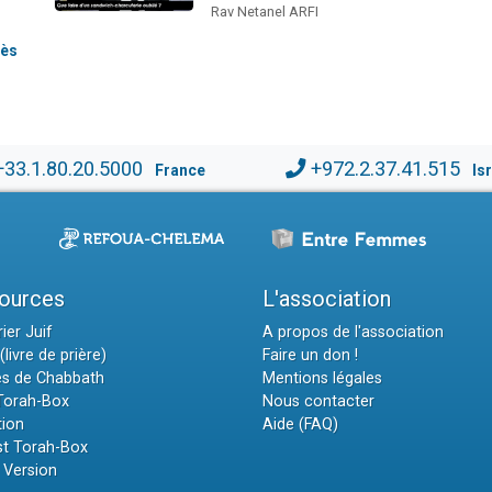
Rav Netanel ARFI
rès
+33.1.80.20.5000
+972.2.37.41.515
France
Is
ources
L'association
ier Juif
A propos de l'association
(livre de prière)
Faire un don !
es de Chabbath
Mentions légales
 Torah-Box
Nous contacter
tion
Aide (FAQ)
t Torah-Box
 Version