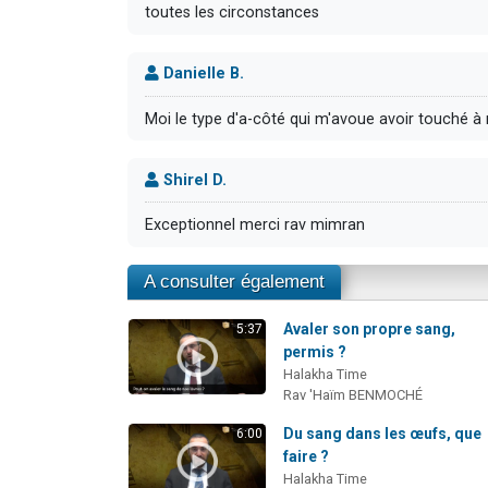
toutes les circonstances
Danielle B.
Moi le type d'a-côté qui m'avoue avoir touché à m
Shirel D.
Exceptionnel merci rav mimran
A consulter également
Avaler son propre sang,
5:37
permis ?
Halakha Time
Rav 'Haïm BENMOCHÉ
Du sang dans les œufs, que
6:00
faire ?
Halakha Time