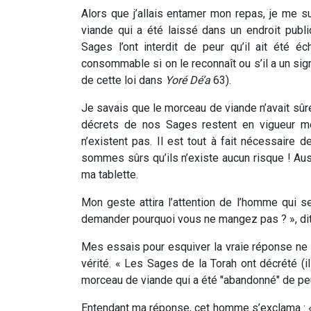
Alors que j’allais entamer mon repas, je me s
viande qui a été laissé dans un endroit publ
Sages l’ont interdit de peur qu’il ait été 
consommable si on le reconnaît ou s’il a un sig
de cette loi dans
Yoré Dé’a
63).
Je savais que le morceau de viande n’avait sû
décrets de nos Sages restent en vigueur m
n’existent pas. Il est tout à fait nécessair
sommes sûrs qu’ils n’existe aucun risque ! Auss
ma tablette.
Mon geste attira l’attention de l’homme qui 
demander pourquoi vous ne mangez pas ? », dit-
Mes essais pour esquiver la vraie réponse ne po
vérité. « Les Sages de la Torah ont décrété (i
morceau de viande qui a été "abandonné" de peu
Entendant ma réponse, cet homme s’exclama : «