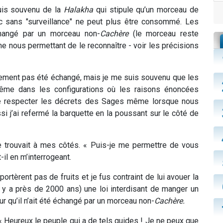
uis souvenu de la
Halakha
qui stipule qu’un morceau de
ic sans "surveillance" ne peut plus être consommé. Les
échangé par un morceau non-
Cachère
(le morceau reste
ne nous permettant de le reconnaître - voir les précisions
rement pas été échangé, mais je me suis souvenu que les
ême dans les configurations où les raisons énoncées
e de respecter les décrets des Sages même lorsque nous
i j’ai refermé la barquette en la poussant sur le côté de
se trouvait à mes côtés. « Puis-je me permettre de vous
il en m’interrogeant.
rtèrent pas de fruits et je fus contraint de lui avouer la
l y a près de 2000 ans) une loi interdisant de manger un
r qu’il n’ait été échangé par un morceau non-
Cachère.
 Heureux le peuple qui a de tels guides ! Je ne peux que