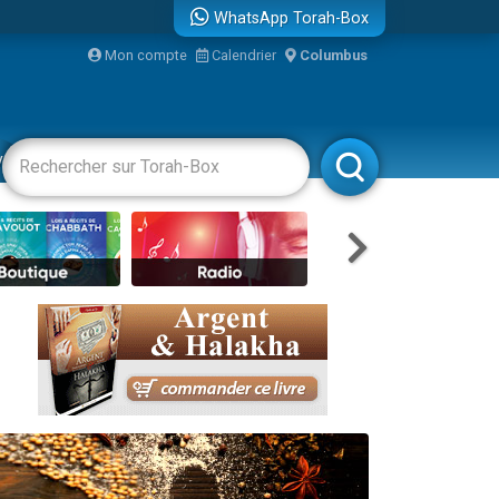
WhatsApp Torah-Box
...
Mon compte
Calendrier
Columbus
vertissements
Livres
Rabbanim
bre