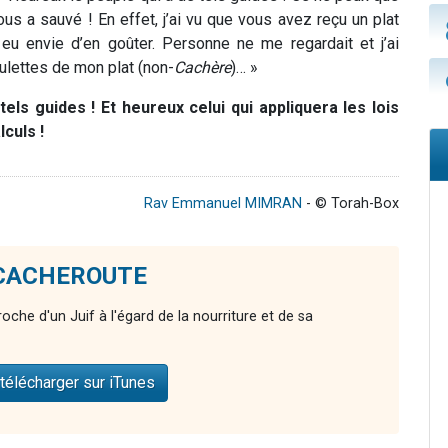
s a sauvé ! En effet, j’ai vu que vous avez reçu un plat
 eu envie d’en goûter. Personne ne me regardait et j’ai
lettes de mon plat (non-
Cachère
)… »
els guides ! Et heureux celui qui appliquera les lois
culs !
Rav Emmanuel MIMRAN
- © Torah-Box
e CACHEROUTE
proche d'un Juif à l'égard de la nourriture et de sa
télécharger sur iTunes