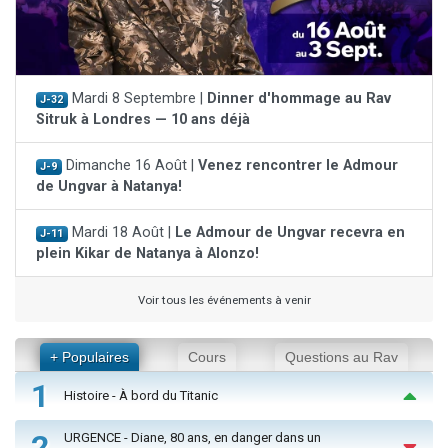
Mardi 8 Septembre |
Dinner d'hommage au Rav
J-32
Sitruk à Londres — 10 ans déjà
Dimanche 16 Août |
Venez rencontrer le Admour
J-9
de Ungvar à Natanya!
Mardi 18 Août |
Le Admour de Ungvar recevra en
J-11
plein Kikar de Natanya à Alonzo!
Voir tous les événements à venir
+ Populaires
Cours
Questions au Rav
1
Histoire - À bord du Titanic
2
URGENCE - Diane, 80 ans, en danger dans un