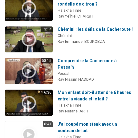
rondelle de citron ?
Halakha Time
Rav Ye'hiel CHARBIT
Chémini : les défis de la Cacheroute !
13:14
Chémini
Rav Emmanuel BOUKOBZA
Comprendre la Cacheroute à
58:15
Pessa'h
Pessah
Rav Nissim HADDAD
Mon enfant doit-il attendre 6 heures
6:36
entre la viande et le lait ?
Halakha Time
Rav Netanel ARFI
J'ai coupé mon steak avec un
6:41
couteau de lait
Halakha Time