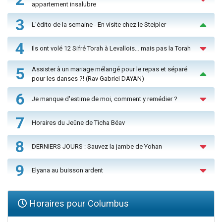
appartement insalubre
3
L'édito de la semaine - En visite chez le Steipler
4
Ils ont volé 12 Sifré Torah à Levallois… mais pas la Torah
5
Assister à un mariage mélangé pour le repas et séparé
pour les danses ?! (Rav Gabriel DAYAN)
6
Je manque d'estime de moi, comment y remédier ?
7
Horaires du Jeûne de Ticha Béav
8
DERNIERS JOURS : Sauvez la jambe de Yohan
9
Elyana au buisson ardent
Horaires pour Columbus