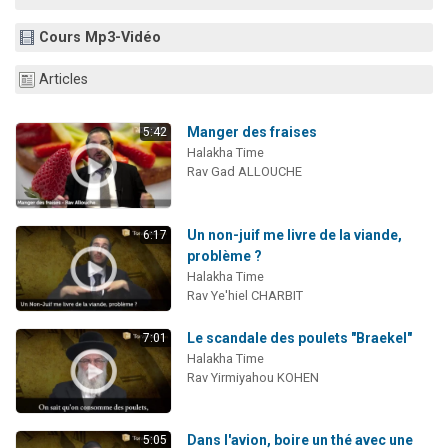
Nouvelle émission radio : Visions de grandeur n°104 : Le Chabbath et le Birkat Hamazone à travers le temps
Cours Mp3-Vidéo
61 personnes viennent de demander une bénédiction
Ariel vient de donner son Maasser
Articles
Il reste 49 places pour étudier en groupe sur Zoom
Manger des fraises
5:42
Eva vient de donner son Maasser
Halakha Time
Rav Gad ALLOUCHE
Un non-juif me livre de la viande,
6:17
problème ?
Halakha Time
Rav Ye'hiel CHARBIT
Le scandale des poulets "Braekel"
7:01
Halakha Time
Rav Yirmiyahou KOHEN
Dans l'avion, boire un thé avec une
5:05