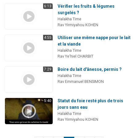
Vérifier les fruits & légumes
6:13
surgelés ?
Halakha Time
Rav Yirmiyahou KOHEN
Utiliser une même nappe pour le lait
4:55
et la viande
Halakha Time
Rav Ye'hiel CHARBIT
Boire du lait d'ânesse, permis ?
7:29
Halakha Time
Rav Emmanuel BENSIMON
Statut du foie resté plus de trois
5:40
jours sans eau
Halakha Time
Rav Yirmiyahou KOHEN