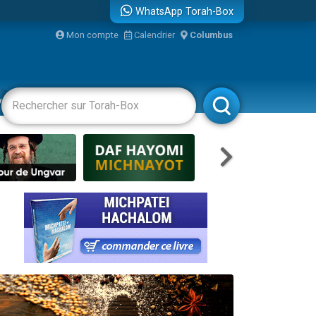
WhatsApp Torah-Box
...
Mon compte
Calendrier
Columbus
vertissements
Livres
Rabbanim
bre