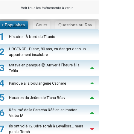
Voir tous les événements à venir
+ Populaires
Cours
Questions au Rav
1
Histoire - À bord du Titanic
2
URGENCE - Diane, 80 ans, en danger dans un
appartement insalubre
3
Mitsva en panique 😨 Arriver à l'heure à la
Téfila
4
Panique à la boulangerie Cachère
5
Horaires du Jeûne de Ticha Béav
6
Résumé de la Paracha Réé en animation
Vidéo IA
7
Ils ont volé 12 Sifré Torah à Levallois… mais
pas la Torah