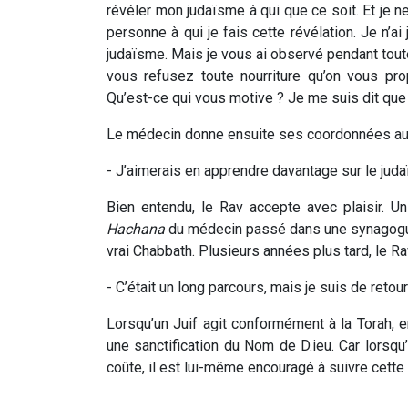
révéler mon judaïsme à qui que ce soit. Et je ne
personne à qui je fais cette révélation. Je n’ai
judaïsme. Mais je vous ai observé pendant toute
vous refusez toute nourriture qu’on vous pr
Qu’est-ce qui vous motive ? Je me suis dit que c
Le médecin donne ensuite ses coordonnées au R
- J’aimerais en apprendre davantage sur le jud
Bien entendu, le Rav accepte avec plaisir. U
Hachana
du médecin passé dans une synagogue.
vrai Chabbath. Plusieurs années plus tard, le Ra
- C’était un long parcours, mais je suis de reto
Lorsqu’un Juif agit conformément à la Torah, en
une sanctification du Nom de D.ieu. Car lorsqu
coûte, il est lui-même encouragé à suivre cette