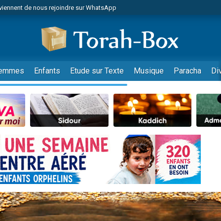
viennent de nous rejoindre sur WhatsApp
es viennent de faire un don pour Reloger Rivka, 6 enfants, victime de violences
es viennent de faire un don pour 1 Journée de Vacances Pour les Enfants
 viennent de demander une bénédiction
viennent de nous rejoindre sur WhatsApp
emmes
Enfants
Etude sur Texte
Musique
Paracha
Di
49 places pour étudier en groupe sur Zoom
nes viennent de faire un don pour Diane, 80 ans, dans un appartement insalu
 donner son Maasser
viennent de nous rejoindre sur WhatsApp
viennent de nous rejoindre sur WhatsApp
es viennent de faire un don pour 5 jours de vacances aux Orphelins
de donner son Maasser
 viennent de demander une bénédiction
viennent de nous rejoindre sur WhatsApp
nnes viennent de faire un don pour Sauvez la jambe de Yohan