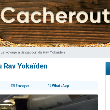
49 places pour étudier en groupe sur Zoom
lles musiques dans Torah-Box Music
viennent de nous rejoindre sur WhatsApp
viennent de nous rejoindre sur WhatsApp
viennent de nous rejoindre sur WhatsApp
Le voyage à Singapour du Rav Yokaïden
u Rav Yokaïden
Envoyer
WhatsApp