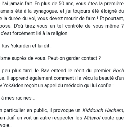
 l’ai jamais fait. En plus de 50 ans, vous êtes la première
 jamais été à la synagogue, et j’ai toujours été éloigné du
 la durée du vol, vous devez mourir de faim ! Et pourtant,
opose. D’où tirez-vous un tel contrôle de vous-même ?
’est forcément lié à la religion.
av Yokaïden et lui dit :
aïsme auprès de vous. Peut-on garder contact ?
n peu plus tard, le Rav entend le récit du premier
Roch
 Il apprend également comment il a vécu la beauté d’un
v Yokaïden reçoit un appel du médecin qui lui confie :
ur à mes racines…
 particulier en public, il provoque un
Kiddouch Hachem
,
’un Juif en voit un autre respecter les
Mitsvot
coûte que
 voie…