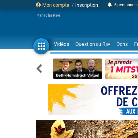
Mon compte
/
Inscription
6 personnes 
4 personn
Paracha Réé
2 personn
17 personnes
4 personnes 
Vidéos
Question au Rav
Dons
F
Il reste 
23 person
Eva vient de
4 personnes 
3 personnes 
3 personn
Odaya vient 
13 personnes
2 personnes 
30 perso