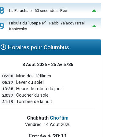
8
La Paracha en 60 secondes : Réé
9
Hiloula du "Steïpeler" : Rabbi Ya’acov Israël
Kanievsky
Horaires pour Columbus
8 Août 2026 - 25 Av 5786
05:38
Mise des Téfilines
06:37
Lever du soleil
13:38
Heure de milieu du jour
20:37
Coucher du soleil
21:19
Tombée de la nuit
Chabbath
Choftim
Vendredi 14 Août 2026
Entrée à
20:11