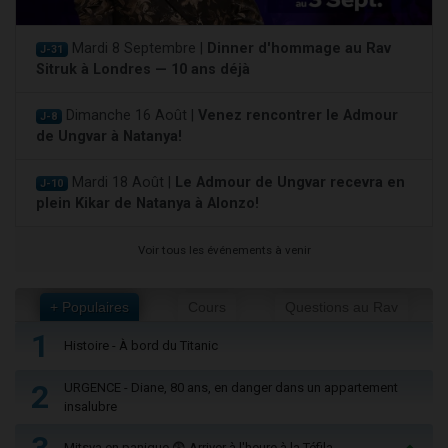
Mardi 8 Septembre |
Dinner d'hommage au Rav
J-31
Sitruk à Londres — 10 ans déjà
Dimanche 16 Août |
Venez rencontrer le Admour
J-8
de Ungvar à Natanya!
Mardi 18 Août |
Le Admour de Ungvar recevra en
J-10
plein Kikar de Natanya à Alonzo!
Voir tous les événements à venir
+ Populaires
Cours
Questions au Rav
1
Histoire - À bord du Titanic
2
URGENCE - Diane, 80 ans, en danger dans un appartement
insalubre
3
Mitsva en panique 😨 Arriver à l'heure à la Téfila