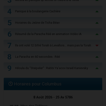
4
Panique à la boulangerie Cachère
5
Horaires du Jeûne de Ticha Béav
6
Résumé de la Paracha Réé en animation Vidéo IA
7
Ils ont volé 12 Sifré Torah à Levallois… mais pas la Torah
8
La Paracha en 60 secondes : Réé
9
Hiloula du "Steïpeler" : Rabbi Ya’acov Israël Kanievsky
Horaires pour Columbus
8 Août 2026 - 25 Av 5786
05:38