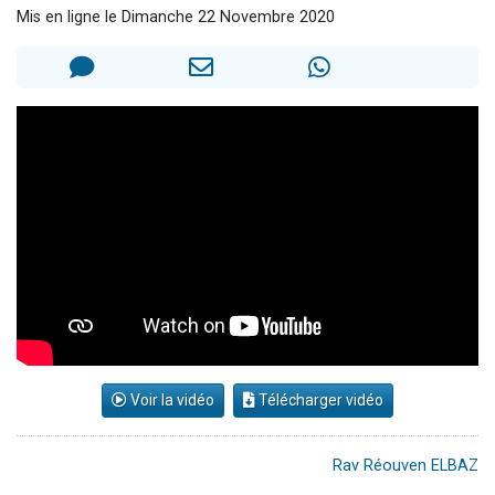
Mis en ligne le Dimanche 22 Novembre 2020
Ariel vient de donner son Maasser
Il reste 49 places pour étudier en groupe sur Zoom
Nathaniel vient de donner son Maasser
6 personnes viennent de faire un don pour 5 enfants déjà orphelins risquent de perdre leur maman
3 personnes viennent de nous rejoindre sur WhatsApp
Voir la vidéo
Télécharger vidéo
Rav Réouven ELBAZ