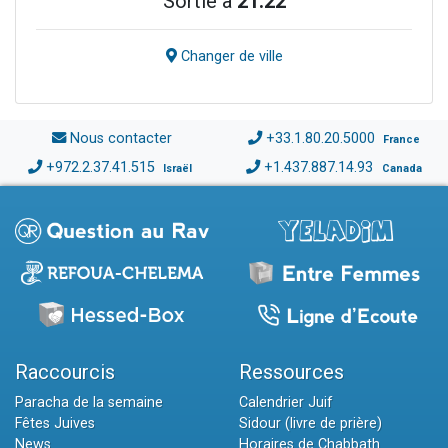
Sortie à
21:22
Changer de ville
Nous contacter
+33.1.80.20.5000
France
+972.2.37.41.515
+1.437.887.14.93
Israël
Canada
Raccourcis
Ressources
Paracha de la semaine
Calendrier Juif
Fêtes Juives
Sidour (livre de prière)
News
Horaires de Chabbath