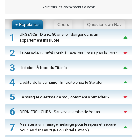
Voir tous les événements à venir
+ Populaires
Cours
Questions au Rav
1
URGENCE - Diane, 80 ans, en danger dans un
appartement insalubre
2
Ils ont volé 12 Sifré Torah à Levallois… mais pas la Torah
3
Histoire - À bord du Titanic
4
L'édito de la semaine - En visite chez le Steipler
5
Je manque d'estime de moi, comment y remédier ?
6
DERNIERS JOURS : Sauvez la jambe de Yohan
7
Assister à un mariage mélangé pour le repas et séparé
pour les danses ?! (Rav Gabriel DAYAN)