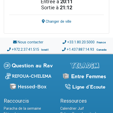
Entrée à
20:11
Sortie à
21:12
Changer de ville
Nous contacter
+33.1.80.20.5000
France
+972.2.37.41.515
+1.437.887.14.93
Israël
Canada
Raccourcis
Ressources
Paracha de la semaine
Calendrier Juif