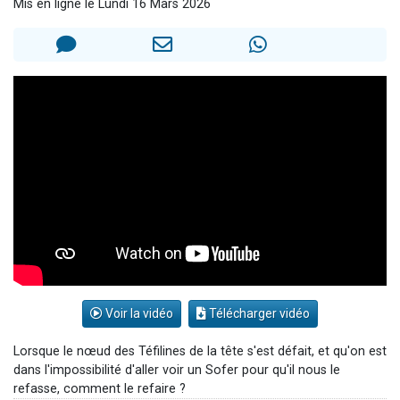
Mis en ligne le Lundi 16 Mars 2026
29 personnes viennent de demander une bénédiction
Il reste 49 places pour étudier en groupe sur Zoom
16 personnes viennent de faire un don pour Diane, 80 ans, dans un appartement insalubre
2 personnes viennent de nous rejoindre sur WhatsApp
6 personnes viennent de nous rejoindre sur WhatsApp
Voir la vidéo
Télécharger vidéo
Lorsque le nœud des Téfilines de la tête s'est défait, et qu'on est
dans l'impossibilité d'aller voir un Sofer pour qu'il nous le
refasse, comment le refaire ?