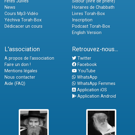
Fêtes Juives
Sidour (livre de prière)
News
Horaires de Chabbath
Cours Mp3-Vidéo
Livres Torah-Box
Yéchiva Torah-Box
Inscription
Dédicacer un cours
Podcast Torah-Box
English Version
L'association
Retrouvez-nous...
A propos de l'association
Twitter
Faire un don !
Facebook
Mentions légales
YouTube
Nous contacter
WhatsApp
Aide (FAQ)
WhatsApp Femmes
Application iOS
Application Android