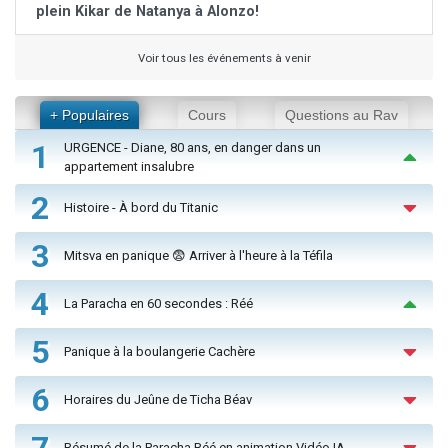
plein Kikar de Natanya à Alonzo!
Voir tous les événements à venir
+ Populaires
Cours
Questions au Rav
1
URGENCE - Diane, 80 ans, en danger dans un
appartement insalubre
2
Histoire - À bord du Titanic
3
Mitsva en panique 😨 Arriver à l'heure à la Téfila
4
La Paracha en 60 secondes : Réé
5
Panique à la boulangerie Cachère
6
Horaires du Jeûne de Ticha Béav
7
Résumé de la Paracha Réé en animation Vidéo IA