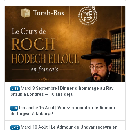
Mardi 8 Septembre |
Dinner d'hommage au Rav
J-31
Sitruk à Londres — 10 ans déjà
Dimanche 16 Août |
Venez rencontrer le Admour
J-8
de Ungvar à Natanya!
Mardi 18 Août |
Le Admour de Ungvar recevra en
J-10