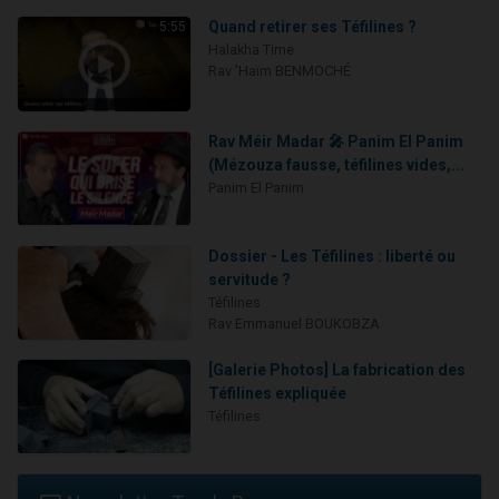
Quand retirer ses Téfilines ?
5:55
Halakha Time
Rav 'Haïm BENMOCHÉ
Rav Méir Madar 🎤 Panim El Panim
(Mézouza fausse, téfilines vides,...
Panim El Panim
Dossier - Les Téfilines : liberté ou
servitude ?
Téfilines
Rav Emmanuel BOUKOBZA
[Galerie Photos] La fabrication des
Téfilines expliquée
Téfilines