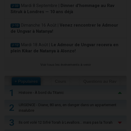
Mardi 8 Septembre |
Dinner d'hommage au Rav
J-33
Sitruk à Londres — 10 ans déjà
Dimanche 16 Août |
Venez rencontrer le Admour
J-10
de Ungvar à Natanya!
Mardi 18 Août |
Le Admour de Ungvar recevra en
J-12
plein Kikar de Natanya à Alonzo!
Voir tous les événements à venir
+ Populaires
Cours
Questions au Rav
1
Histoire - À bord du Titanic
2
URGENCE - Diane, 80 ans, en danger dans un appartement
insalubre
3
Ils ont volé 12 Sifré Torah à Levallois… mais pas la Torah