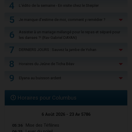
4
L'édito de la semaine - En visite chez le Steipler
5
Je manque d'estime de moi, comment y remédier ?
6
Assister à un mariage mélangé pour le repas et séparé pour
les danses ?! (Rav Gabriel DAYAN)
7
DERNIERS JOURS : Sauvez la jambe de Yohan
8
Horaires du Jeûne de Ticha Béav
9
Elyana au buisson ardent
Horaires pour Columbus
6 Août 2026 - 23 Av 5786
05:36
Mise des Téfilines
06:35
Lever du soleil