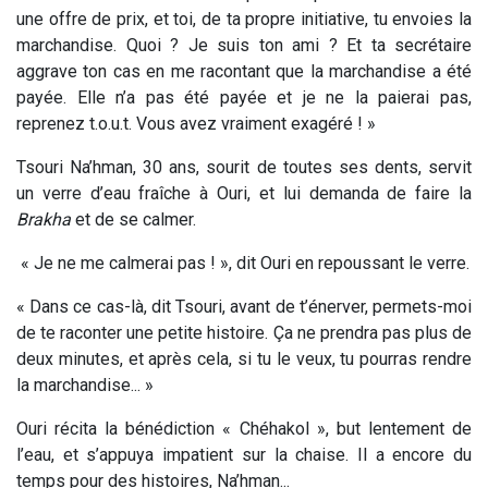
une offre de prix, et toi, de ta propre initiative, tu envoies la
marchandise. Quoi ? Je suis ton ami ? Et ta secrétaire
aggrave ton cas en me racontant que la marchandise a été
payée. Elle n’a pas été payée et je ne la paierai pas,
reprenez t.o.u.t. Vous avez vraiment exagéré ! »
Tsouri Na’hman, 30 ans, sourit de toutes ses dents, servit
un verre d’eau fraîche à Ouri, et lui demanda de faire la
Brakha
et de se calmer.
« Je ne me calmerai pas ! », dit Ouri en repoussant le verre.
« Dans ce cas-là, dit Tsouri, avant de t’énerver, permets-moi
de te raconter une petite histoire. Ça ne prendra pas plus de
deux minutes, et après cela, si tu le veux, tu pourras rendre
la marchandise... »
Ouri récita la bénédiction « Chéhakol », but lentement de
l’eau, et s’appuya impatient sur la chaise. Il a encore du
temps pour des histoires, Na’hman...