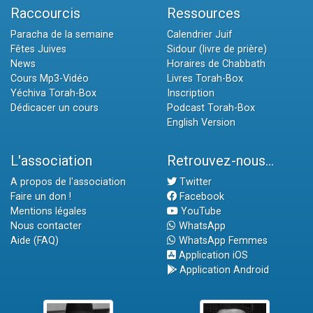
Raccourcis
Ressources
Paracha de la semaine
Calendrier Juif
Fêtes Juives
Sidour (livre de prière)
News
Horaires de Chabbath
Cours Mp3-Vidéo
Livres Torah-Box
Yéchiva Torah-Box
Inscription
Dédicacer un cours
Podcast Torah-Box
English Version
L'association
Retrouvez-nous...
A propos de l'association
Twitter
Faire un don !
Facebook
Mentions légales
YouTube
Nous contacter
WhatsApp
Aide (FAQ)
WhatsApp Femmes
Application iOS
Application Android