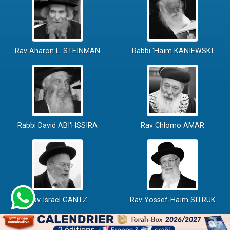
Rav Aharon L. STEINMAN
Rabbi 'Haïm KANIEWSKI
Rabbi David ABI'HSSIRA
Rav Chlomo AMAR
Rav Israël GANTZ
Rav Yossef-Haïm SITRUK