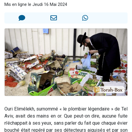
Mis en ligne le Jeudi 16 Mai 2024
13 personnes viennent de demander une bénédiction
30 personnes viennent de faire un don pour Sauvez la jambe de Yohan
Il reste 49 places pour étudier en groupe sur Zoom
12 nouvelles musiques dans Torah-Box Music
29 personnes viennent de demander une bénédiction
Ouri Elimélekh, surnommé « le plombier légendaire » de Tel
Aviv, avait des mains en or. Que peut-on dire, aucune fuite
n’échappait à ses yeux, sans parler du fait que chaque évier
bouché était repéré par ses détecteurs aiguisés et par son