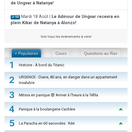
de Ungvar à Natanya!
Mardi 18 Août |
Le Admour de Ungvar recevra en
J-10
plein Kikar de Natanya à Alonzo!
Voir tous les événements à venir
+ Populaires
Cours
Questions au Rav
1
Histoire - À bord du Titanic
2
URGENCE - Diane, 80 ans, en danger dans un appartement
insalubre
3
Mitsva en panique 😨 Arriver à l'heure à la Téfila
4
Panique à la boulangerie Cachère
5
La Paracha en 60 secondes : Réé