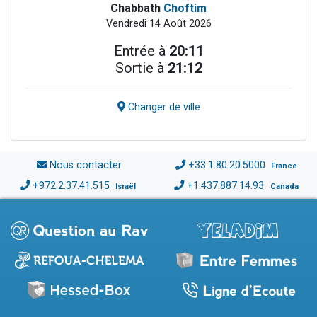
Chabbath
Choftim
Vendredi 14 Août 2026
Entrée à
20:11
Sortie à
21:12
Changer de ville
Nous contacter
+33.1.80.20.5000
France
+972.2.37.41.515
+1.437.887.14.93
Israël
Canada