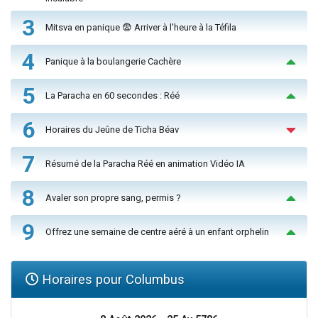
3
Mitsva en panique 😨 Arriver à l'heure à la Téfila
4
Panique à la boulangerie Cachère
5
La Paracha en 60 secondes : Réé
6
Horaires du Jeûne de Ticha Béav
7
Résumé de la Paracha Réé en animation Vidéo IA
8
Avaler son propre sang, permis ?
9
Offrez une semaine de centre aéré à un enfant orphelin
Horaires pour Columbus