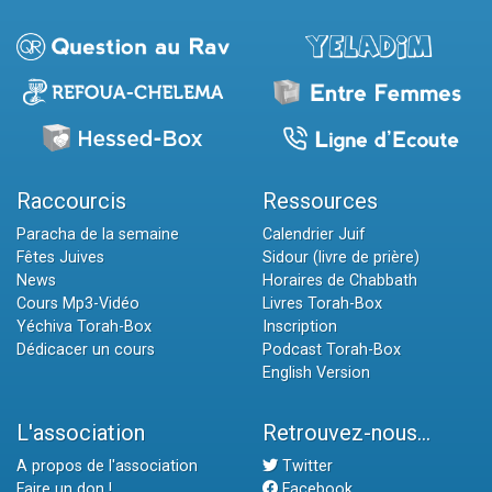
Raccourcis
Ressources
Paracha de la semaine
Calendrier Juif
Fêtes Juives
Sidour (livre de prière)
News
Horaires de Chabbath
Cours Mp3-Vidéo
Livres Torah-Box
Yéchiva Torah-Box
Inscription
Dédicacer un cours
Podcast Torah-Box
English Version
L'association
Retrouvez-nous...
A propos de l'association
Twitter
Faire un don !
Facebook