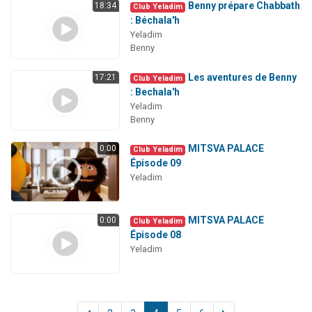
Benny prépare Chabbath
18:34
Club Yeladim
: Béchala'h
Yeladim
Benny
Les aventures de Benny
17:21
Club Yeladim
: Bechala'h
Yeladim
Benny
MITSVA PALACE
0:00
Club Yeladim
Épisode 09
Yeladim
MITSVA PALACE
0:00
Club Yeladim
Épisode 08
Yeladim