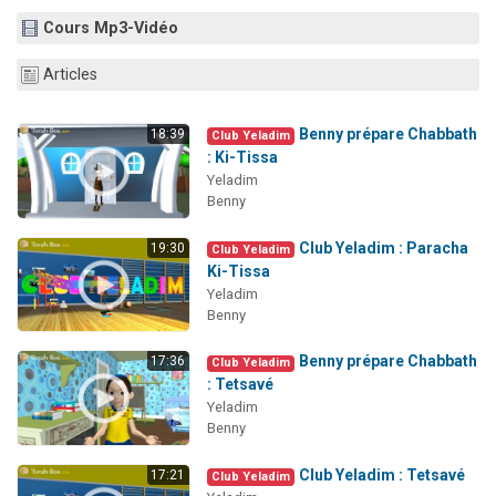
13 personnes viennent de demander une bénédiction
Cours Mp3-Vidéo
30 personnes viennent de faire un don pour Sauvez la jambe de Yohan
Articles
Il reste 49 places pour étudier en groupe sur Zoom
12 nouvelles musiques dans Torah-Box Music
Benny prépare Chabbath
18:39
Club Yeladim
29 personnes viennent de demander une bénédiction
: Ki-Tissa
Yeladim
Benny
Club Yeladim : Paracha
19:30
Club Yeladim
Ki-Tissa
Yeladim
Benny
Benny prépare Chabbath
17:36
Club Yeladim
: Tetsavé
Yeladim
Benny
Club Yeladim : Tetsavé
17:21
Club Yeladim