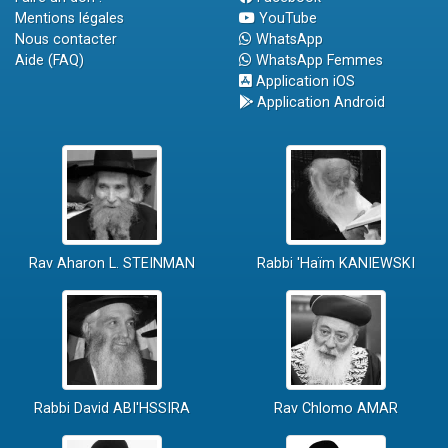
Mentions légales
YouTube
Nous contacter
WhatsApp
Aide (FAQ)
WhatsApp Femmes
Application iOS
Application Android
Rav Aharon L. STEINMAN
Rabbi 'Haïm KANIEWSKI
Rabbi David ABI'HSSIRA
Rav Chlomo AMAR