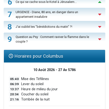
6
Ce qui se cache sous le Kotel à Jérusalem...
7
URGENCE - Diane, 80 ans, en danger dans un
appartement insalubre
8
J'ai oublié les "bénédictions du matin" ?!
9
Question au Psy : Comment raviver la flamme dans le
couple ?
Horaires pour Columbus
10 Août 2026 - 27 Av 5786
05:40
Mise des Téfilines
06:39
Lever du soleil
13:37
Heure de milieu du jour
20:34
Coucher du soleil
21:16
Tombée de la nuit