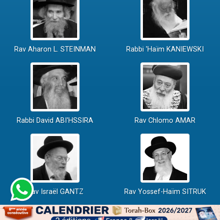
Rav Aharon L. STEINMAN
Rabbi 'Haïm KANIEWSKI
Rabbi David ABI'HSSIRA
Rav Chlomo AMAR
Rav Israël GANTZ
Rav Yossef-Haïm SITRUK