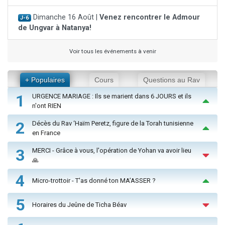
Dimanche 16 Août |
Venez rencontrer le Admour
J-6
de Ungvar à Natanya!
Voir tous les événements à venir
+ Populaires
Cours
Questions au Rav
1
URGENCE MARIAGE : Ils se marient dans 6 JOURS et ils
n'ont RIEN
2
Décès du Rav ‘Haïm Peretz, figure de la Torah tunisienne
en France
3
MERCI - Grâce à vous, l'opération de Yohan va avoir lieu
🙏
4
Micro-trottoir - T'as donné ton MA’ASSER ?
5
Horaires du Jeûne de Ticha Béav