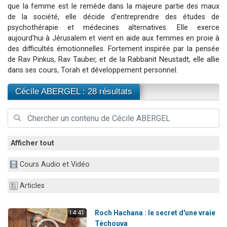
3 personnes viennent de faire un don pour Événements Torah-Box
que la femme est le remède dans la majeure partie des maux
de la société, elle décide d'entreprendre des études de
3 personnes viennent de nous rejoindre sur WhatsApp
psychothérapie et médecines alternatives. Elle exerce
11 personnes viennent de demander une bénédiction
aujourd'hui à Jérusalem et vient en aide aux femmes en proie à
Il reste 49 places pour étudier en groupe sur Zoom
des difficultés émotionnelles. Fortement inspirée par la pensée
de Rav Pinkus, Rav Tauber, et de la Rabbanit Neustadt, elle allie
2 personnes viennent de nous rejoindre sur WhatsApp
dans ses cours, Torah et développement personnel.
Cécile ABERGEL : 28 résultats
Afficher tout
Cours Audio et Vidéo
Articles
Roch Hachana : le secret d'une vraie
14:41
Téchouva