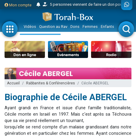
5 personnes viennent de faire un don pour Reloger Rivka, 6 enfants, victime de violences...
Mon compte
2 personnes viennent de faire un don pour Tsédaka : pauvres d'Israel
53 personnes viennent de demander une bénédiction
Vidéos
Question au Rav
Dons
Femmes
Enfants
Etude sur 
Donnez votre avis sur la vidéo "Micro-trottoir - T'as donné ton MA’ASSER ?"
4 personnes viennent de nous rejoindre sur WhatsApp
Eva vient de donner son Maasser
3 nouvelles musiques dans Torah-Box Music
168 personnes viennent de faire un don pour Marions Shirel, jeune convertie seule en Israël
Il reste 49 places pour étudier en groupe sur Zoom
Marlène vient de demander la récitation d'un Kaddich pour un proche
Accueil
Rabbanites & Conférencières
Cécile ABERGEL
3 nouvelles musiques dans Torah-Box Music
Biographie de Cécile ABERGEL
2 personnes viennent de nous rejoindre sur WhatsApp
Ayant grandi en France et issue d'une famille traditionaliste,
2 personnes viennent de nous rejoindre sur WhatsApp
Cécile monte en Israël en 1997. Mais c'est après sa Téchouva
Eli vient de donner son Maasser
que sa vie prend réellement un tournant,
lorsqu'elle se rend compte d'un malaise grandissant dans notre
Lisbel Esther vient de donner son Maasser
génération et en particulier chez les femmes. Ayant conscience