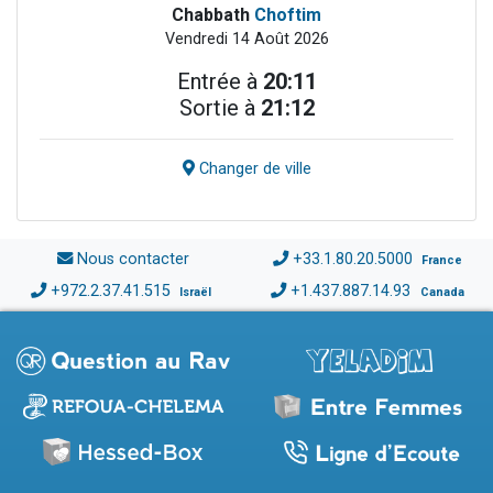
Chabbath
Choftim
Vendredi 14 Août 2026
Entrée à
20:11
Sortie à
21:12
Changer de ville
Nous contacter
+33.1.80.20.5000
France
+972.2.37.41.515
+1.437.887.14.93
Israël
Canada