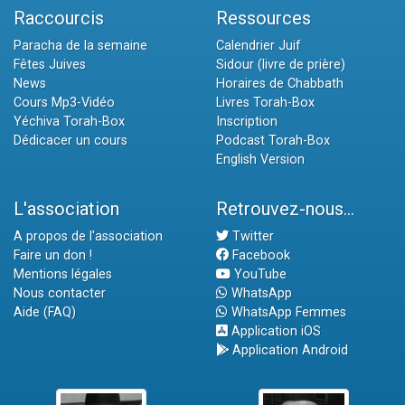
Raccourcis
Ressources
Paracha de la semaine
Calendrier Juif
Fêtes Juives
Sidour (livre de prière)
News
Horaires de Chabbath
Cours Mp3-Vidéo
Livres Torah-Box
Yéchiva Torah-Box
Inscription
Dédicacer un cours
Podcast Torah-Box
English Version
L'association
Retrouvez-nous...
A propos de l'association
Twitter
Faire un don !
Facebook
Mentions légales
YouTube
Nous contacter
WhatsApp
Aide (FAQ)
WhatsApp Femmes
Application iOS
Application Android