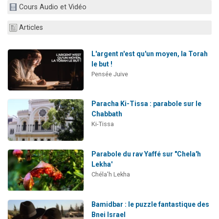
Cours Audio et Vidéo
Il reste 49 places pour étudier en groupe sur Zoom
12 nouvelles musiques dans Torah-Box Music
Articles
3 personnes viennent de nous rejoindre sur WhatsApp
2 personnes viennent de nous rejoindre sur WhatsApp
L'argent n'est qu'un moyen, la Torah
le but !
2 personnes viennent de nous rejoindre sur WhatsApp
Pensée Juive
Paracha Ki-Tissa : parabole sur le
Chabbath
Ki-Tissa
Parabole du rav Yaffé sur "Chela'h
Lekha'
Chéla'h Lekha
Bamidbar : le puzzle fantastique des
Bnei Israel