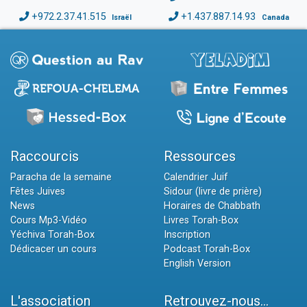
+972.2.37.41.515
+1.437.887.14.93
Israël
Canada
Raccourcis
Ressources
Paracha de la semaine
Calendrier Juif
Fêtes Juives
Sidour (livre de prière)
News
Horaires de Chabbath
Cours Mp3-Vidéo
Livres Torah-Box
Yéchiva Torah-Box
Inscription
Dédicacer un cours
Podcast Torah-Box
English Version
L'association
Retrouvez-nous...