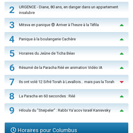
2
URGENCE - Diane, 80 ans, en danger dans un appartement
insalubre
3
Mitsva en panique 😨 Arriver à l'heure à la Téfila
4
Panique à la boulangerie Cachère
5
Horaires du Jeûne de Ticha Béav
6
Résumé de la Paracha Réé en animation Vidéo IA
7
Ils ont volé 12 Sifré Torah à Levallois… mais pas la Torah
8
La Paracha en 60 secondes : Réé
9
Hiloula du "Steïpeler" : Rabbi Ya’acov Israël Kanievsky
Horaires pour Columbus