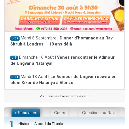
Mardi 8 Septembre |
Dinner d'hommage au Rav
J-32
Sitruk à Londres — 10 ans déjà
Dimanche 16 Août |
Venez rencontrer le Admour
J-9
de Ungvar à Natanya!
Mardi 18 Août |
Le Admour de Ungvar recevra en
J-11
plein Kikar de Natanya à Alonzo!
Voir tous les événements à venir
+ Populaires
Cours
Questions au Rav
1
Histoire - À bord du Titanic