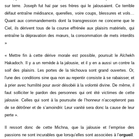
sur terre. Joseph fut haï par ses frères qui le jalousaient. Ce terrible
défaut entraîne médisance, querelles, voire coups, blessures et vols…
Quant aux commandements dont la transgression ne concerne que le
Ciel, ils dérivent tous de la course effrénée aux plaisirs matériels, qui
entraîne la dépravation des mœurs, la consommation de mets interdits
»
« Mettre fin à cette dérive morale est possible, poursuit le Alchekh
Hakadoch. Il y a un remède à la jalousie, et il y en a aussi un contre la
soif des plaisirs. Les portes de la téchouva sont grand ouvertes. Or,
l'une des conditions sine qua non au repentir consiste à se rabaisser, et
à prier avec humilité pour avoir désobéi à la volonté divine. De même, il
faut solliciter le pardon des personnes qui ont été victimes de cette
jalousie. Celles qui sont à la poursuite de l’honneur n’accepteront pas
de se détrôner et de s’amoindrir. Leur vanité sera donc la cause de leur
perte ».
Il ressort donc de cette Michna, que la jalousie et l’emprise des
passions ne sont incurables que lorsqu’elles sont associées à l’
orgueil
.