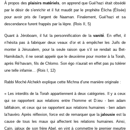
À propos des
plaisirs matériels
, on apprend que Gué’hazi était obsédé
par le désir de s'enrichir et il fut maudit par le prophète Élicha (Élisée)
pour avoir pris de l’argent de Naaman. Finalement, Gué’hazi et sa
descendance furent frappés par la lèpre. (Rois II, 5)
Quant à Jéroboam, il fut la personnification de la
vanité
. En effet, il
n’hésita pas à fabriquer deux veaux d’or et à empêcher les Juifs de
monter à Jérusalem, pour la seule raison que s’il se rendait au Bet-
Hamikdach, il ne serait appelé que le deuxième pour monter à la Torah,
après Ré’havam, fils de Chlomo. Son égo n'aurait en effet pas pu tolérer
une telle infamie… (Rois I, 12)
Rabbi Moché Alchekh explique cette Michna d’une manière originale :
« Les interdits de la Torah appartiennent à deux catégories. Il y a ceux
qui se rapportent aux relations entre l’homme et D.ieu - ben adam
laMakom, et ceux qui se rapportent aux relations humaines - ben adam
la‘havéro. Après réflexion, force est de remarquer que la
jalousie
est la
cause de tous les maux qui affectent les relations humaines. Ainsi,
Caïn, jaloux de son frère Abel, en vint à commettre le premier meurtre