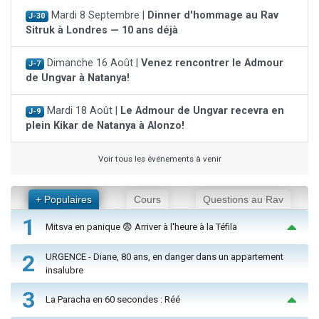
Mardi 8 Septembre |
Dinner d'hommage au Rav
J-30
Sitruk à Londres — 10 ans déjà
Dimanche 16 Août |
Venez rencontrer le Admour
J-7
de Ungvar à Natanya!
Mardi 18 Août |
Le Admour de Ungvar recevra en
J-9
plein Kikar de Natanya à Alonzo!
Voir tous les événements à venir
+ Populaires
Cours
Questions au Rav
1
Mitsva en panique 😨 Arriver à l'heure à la Téfila
2
URGENCE - Diane, 80 ans, en danger dans un appartement
insalubre
3
La Paracha en 60 secondes : Réé