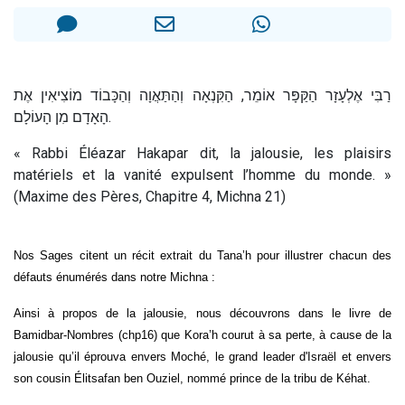
4 personnes viennent de nous rejoindre sur WhatsApp
3 personnes viennent de nous rejoindre sur WhatsApp
3 personnes viennent de faire un don pour 5 jours de vacances aux Orphelins
רַבִּי אֶלְעָזָר הַקַּפָּר אוֹמֵר, הַקִּנְאָה וְהַתַּאֲוָה וְהַכָּבוֹד מוֹצִיאִין אֶת
Odaya vient de donner son Maasser
הָאָדָם מִן הָעוֹלָם.
2 personnes viennent de faire un don pour Tsédaka : pauvres d'Israel
« Rabbi Éléazar Hakapar dit, la jalousie, les plaisirs
matériels et la vanité expulsent l’homme du monde. »
(Maxime des Pères, Chapitre 4, Michna 21)
Nos Sages citent un récit extrait du Tana’h pour illustrer chacun des
défauts énumérés dans notre Michna :
Ainsi à propos de la jalousie, nous découvrons dans le livre de
Bamidbar-Nombres (chp16) que Kora’h courut à sa perte, à cause de la
jalousie qu’il éprouva envers Moché, le grand leader d'Israël et envers
son cousin Élitsafan ben Ouziel, nommé prince de la tribu de Kéhat.