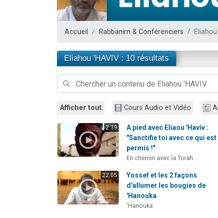
2 personnes 
3 personnes 
Accueil
Rabbanim & Conférenciers
Eliahou
2 nouvel
4 personn
Eliahou 'HAVIV : 10 résultats
2 personn
Afficher tout
Cours Audio et Vidéo
A
A pied avec Eliaou 'Haviv :
2:39
"Sanctifie toi avec ce qui est
permis !"
En chemin avec la Torah
Yossef et les 2 façons
22:05
d'allumer les bougies de
'Hanouka
'Hanouka