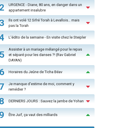
2
URGENCE - Diane, 80 ans, en danger dans un
appartement insalubre
3
Ils ont volé 12 Sifré Torah à Levallois… mais
pas la Torah
4
L'édito de la semaine - En visite chez le Steipler
Assister à un mariage mélangé pour le repas
5
et séparé pour les danses ?! (Rav Gabriel
DAYAN)
6
Horaires du Jeûne de Ticha Béav
7
Je manque d'estime de moi, comment y
remédier ?
8
DERNIERS JOURS : Sauvez la jambe de Yohan
9
Être Juif, ça vaut des milliards