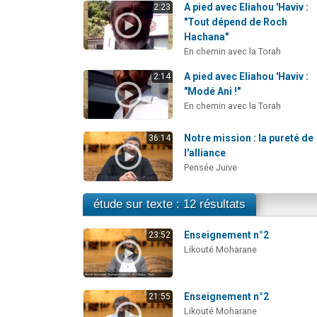
A pied avec Eliahou 'Haviv :
2:23
"Tout dépend de Roch
Hachana"
En chemin avec la Torah
A pied avec Eliahou 'Haviv :
2:14
"Modé Ani !"
En chemin avec la Torah
Notre mission : la pureté de
36:14
l'alliance
Pensée Juive
étude sur texte : 12 résultats
Enseignement n°2
23:52
Likouté Moharane
Enseignement n°2
21:55
Likouté Moharane