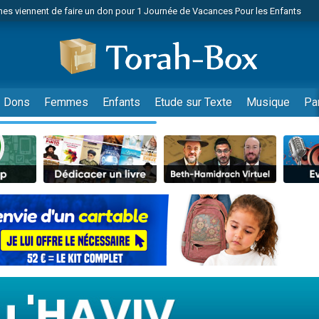
 viennent de demander une bénédiction
viennent de nous rejoindre sur WhatsApp
49 places pour étudier en groupe sur Zoom
nes viennent de faire un don pour Diane, 80 ans, dans un appartement insalu
 donner son Maasser
Dons
Femmes
Enfants
Etude sur Texte
Musique
Pa
viennent de nous rejoindre sur WhatsApp
viennent de nous rejoindre sur WhatsApp
es viennent de faire un don pour 5 jours de vacances aux Orphelins
de donner son Maasser
viennent de nous rejoindre sur WhatsApp
 viennent de demander une bénédiction
lles musiques dans Torah-Box Music
nnes viennent de faire un don pour Sauvez la jambe de Yohan
49 places pour étudier en groupe sur Zoom
viennent de nous rejoindre sur WhatsApp