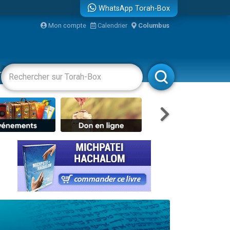
WhatsApp Torah-Box
Mon compte
Calendrier
Columbus
bre
racha
Divertissements
Livres
Rabbanim