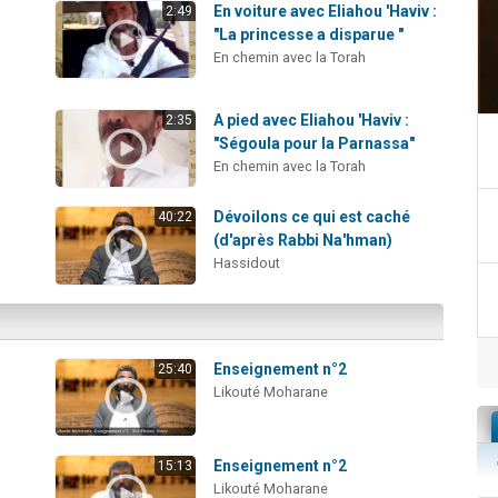
En voiture avec Eliahou 'Haviv :
2:49
"La princesse a disparue "
En chemin avec la Torah
A pied avec Eliahou 'Haviv :
2:35
"Ségoula pour la Parnassa"
En chemin avec la Torah
Dévoilons ce qui est caché
40:22
(d'après Rabbi Na'hman)
Hassidout
Enseignement n°2
25:40
Likouté Moharane
Enseignement n°2
15:13
Likouté Moharane