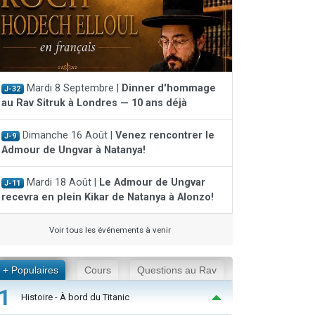
Mardi 8 Septembre |
Dinner d'hommage
J-32
au Rav Sitruk à Londres — 10 ans déjà
Dimanche 16 Août |
Venez rencontrer le
J-9
Admour de Ungvar à Natanya!
Mardi 18 Août |
Le Admour de Ungvar
J-11
recevra en plein Kikar de Natanya à Alonzo!
Voir tous les événements à venir
+ Populaires
Cours
Questions au Rav
1
Histoire - À bord du Titanic