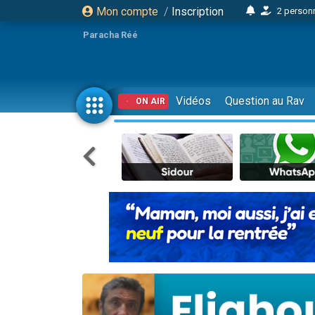
Mon compte
/
Inscription
17 personnes
4 personnes 
Paracha Réé
Il reste 
23 person
Eva vient de
Vidéos
Question au Rav
ON AIR
4 personnes 
3 personnes 
3 personn
Odaya vient 
2 personnes 
13 personnes
12 nouve
30 perso
Il reste 
3 personnes 