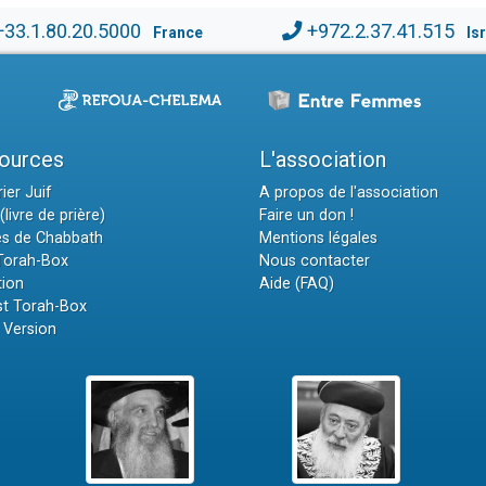
+33.1.80.20.5000
+972.2.37.41.515
France
Is
ources
L'association
ier Juif
A propos de l'association
(livre de prière)
Faire un don !
es de Chabbath
Mentions légales
 Torah-Box
Nous contacter
tion
Aide (FAQ)
t Torah-Box
 Version