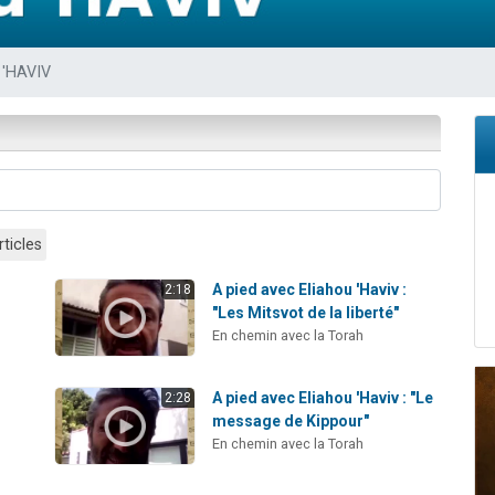
viennent de nous rejoindre sur WhatsApp
viennent de nous rejoindre sur WhatsApp
 'HAVIV
les musiques dans Torah-Box Music
es viennent de faire un don pour Reloger Rivka, 6 enfants, victime de violences
es viennent de faire un don pour 1 Journée de Vacances Pour les Enfants
rticles
A pied avec Eliahou 'Haviv :
2:18
"Les Mitsvot de la liberté"
En chemin avec la Torah
A pied avec Eliahou 'Haviv : "Le
2:28
message de Kippour"
En chemin avec la Torah