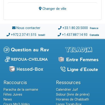
Changer de ville
Nous contacter
+33.1.80.20.5000
France
+972.2.37.41.515
+1.437.887.14.93
Israël
Canada
Raccourcis
Ressources
Paracha de la semaine
Calendrier Juif
Fêtes Juives
Sidour (livre de prière)
News
Horaires de Chabbath
Cours Mp3-Vidéo
Livres Torah-Box