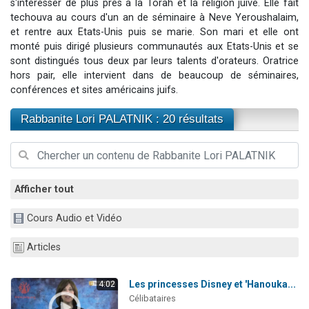
s'intéresser de plus près à la Torah et la religion juive. Elle fait
13 personnes viennent de demander une bénédiction
techouva au cours d'un an de séminaire à Neve Yeroushalaim,
et rentre aux Etats-Unis puis se marie. Son mari et elle ont
30 personnes viennent de faire un don pour Sauvez la jambe de Yohan
monté puis dirigé plusieurs communautés aux Etats-Unis et se
Il reste 49 places pour étudier en groupe sur Zoom
sont distingués tous deux par leurs talents d'orateurs. Oratrice
12 nouvelles musiques dans Torah-Box Music
hors pair, elle intervient dans de beaucoup de séminaires,
conférences et sites américains juifs.
29 personnes viennent de demander une bénédiction
Rabbanite Lori PALATNIK : 20 résultats
Afficher tout
Cours Audio et Vidéo
Articles
Les princesses Disney et 'Hanouka...
4:02
Célibataires