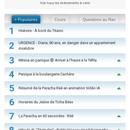
Voir tous les événements à venir
+ Populaires
Cours
Questions au Rav
1
Histoire - À bord du Titanic
2
URGENCE - Diane, 80 ans, en danger dans un appartement
insalubre
3
Mitsva en panique 😨 Arriver à l'heure à la Téfila
4
Panique à la boulangerie Cachère
5
Résumé de la Paracha Réé en animation Vidéo IA
6
Horaires du Jeûne de Ticha Béav
7
La Paracha en 60 secondes : Réé
8
Hiloula du "Steïpeler" : Rabbi Ya’acov Israël Kanievsky