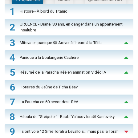
1
Histoire - À bord du Titanic
2
URGENCE - Diane, 80 ans, en danger dans un appartement
insalubre
3
Mitsva en panique 😨 Arriver à l'heure à la Téfila
4
Panique à la boulangerie Cachère
5
Résumé de la Paracha Réé en animation Vidéo IA
6
Horaires du Jeûne de Ticha Béav
7
La Paracha en 60 secondes : Réé
8
Hiloula du "Steïpeler" : Rabbi Ya’acov Israël Kanievsky
9
Ils ont volé 12 Sifré Torah à Levallois… mais pas la Torah