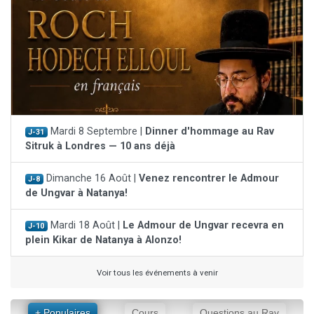
Mardi 8 Septembre |
Dinner d'hommage au Rav
J-31
Sitruk à Londres — 10 ans déjà
Dimanche 16 Août |
Venez rencontrer le Admour
J-8
de Ungvar à Natanya!
Mardi 18 Août |
Le Admour de Ungvar recevra en
J-10
plein Kikar de Natanya à Alonzo!
Voir tous les événements à venir
+ Populaires
Cours
Questions au Rav