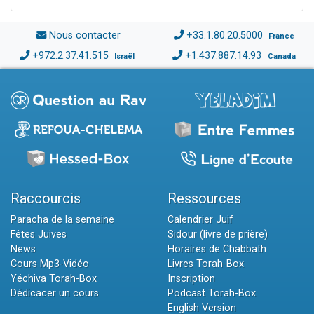
Nous contacter
+33.1.80.20.5000
France
+972.2.37.41.515
+1.437.887.14.93
Israël
Canada
Raccourcis
Ressources
Paracha de la semaine
Calendrier Juif
Fêtes Juives
Sidour (livre de prière)
News
Horaires de Chabbath
Cours Mp3-Vidéo
Livres Torah-Box
Yéchiva Torah-Box
Inscription
Dédicacer un cours
Podcast Torah-Box
English Version