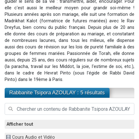
guider le sens de sa vie : transmettre, aider, encourager. Pour
13 personnes viennent de demander une bénédiction
elle c'est aussi le meilleur moyen pour grandir soi-même !
Plusieurs années après son mariage, elle suit une formation de
30 personnes viennent de faire un don pour Sauvez la jambe de Yohan
Madrikhat Kalot (formatrice de futures mariées) avec le Rav
Il reste 49 places pour étudier en groupe sur Zoom
Dreyfus, bien connu du public français. Depuis plus de 20 ans
12 nouvelles musiques dans Torah-Box Music
elle donne des cours de préparation au mariage, et constatant
de nombreuses lacunes, dans tous les milieux, elle dispense
29 personnes viennent de demander une bénédiction
aussi des cours de révision sur les lois de pureté familiale à des
groupes de femmes mariées. Passionnée de Torah, elle donne
aussi, depuis 25 ans, des cours réguliers sur de nombreux sujets
(la paracha, travail sur les Middot, la joie, l'estime de soi, etc.),
dans le cadre de Hevrat Pinto (sous l'égide de Rabbi David
Pinto) dans le 19ème à Paris.
Rabbanite Tsipora AZOULAY : 5 résultats
Afficher tout
Cours Audio et Vidéo