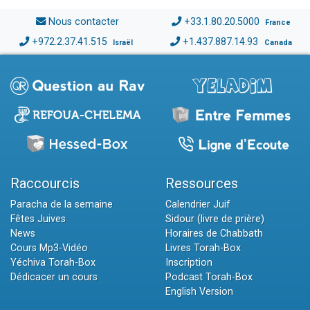
Nous contacter
+33.1.80.20.5000
France
+972.2.37.41.515
+1.437.887.14.93
Israël
Canada
Raccourcis
Ressources
Paracha de la semaine
Calendrier Juif
Fêtes Juives
Sidour (livre de prière)
News
Horaires de Chabbath
Cours Mp3-Vidéo
Livres Torah-Box
Yéchiva Torah-Box
Inscription
Dédicacer un cours
Podcast Torah-Box
English Version