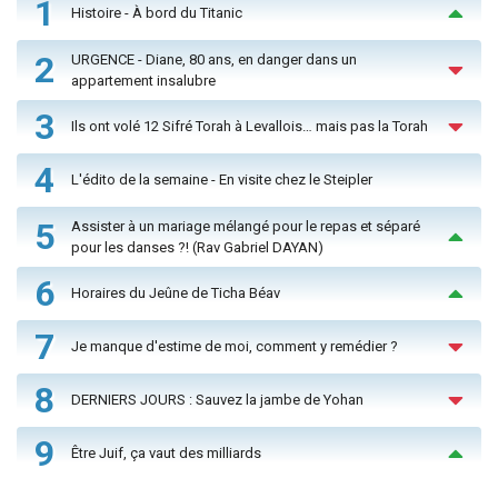
1
Histoire - À bord du Titanic
2
URGENCE - Diane, 80 ans, en danger dans un
appartement insalubre
3
Ils ont volé 12 Sifré Torah à Levallois… mais pas la Torah
4
L'édito de la semaine - En visite chez le Steipler
5
Assister à un mariage mélangé pour le repas et séparé
pour les danses ?! (Rav Gabriel DAYAN)
6
Horaires du Jeûne de Ticha Béav
7
Je manque d'estime de moi, comment y remédier ?
8
DERNIERS JOURS : Sauvez la jambe de Yohan
9
Être Juif, ça vaut des milliards