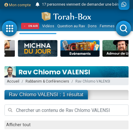
17 personnes viennent de demander une bénédiction
Mon compte
4 personnes viennent de nous rejoindre sur WhatsApp
Il reste 49 places pour étudier en groupe sur Zoom
Vidéos
Question au Rav
Dons
Femmes
Enfants
ON AIR
23 personnes viennent de faire un don pour Diane, 80 ans, dans un appartement insalubre
Eva vient de donner son Maasser
4 personnes viennent de nous rejoindre sur WhatsApp
3 personnes viennent de nous rejoindre sur WhatsApp
3 personnes viennent de faire un don pour 5 jours de vacances aux Orphelins
Odaya vient de donner son Maasser
Accueil
Rabbanim & Conférenciers
Rav Chlomo VALENSI
13 personnes viennent de demander une bénédiction
2 personnes viennent de nous rejoindre sur WhatsApp
Rav Chlomo VALENSI : 1 résultat
30 personnes viennent de faire un don pour Sauvez la jambe de Yohan
12 nouvelles musiques dans Torah-Box Music
Il reste 49 places pour étudier en groupe sur Zoom
Afficher tout
3 personnes viennent de nous rejoindre sur WhatsApp