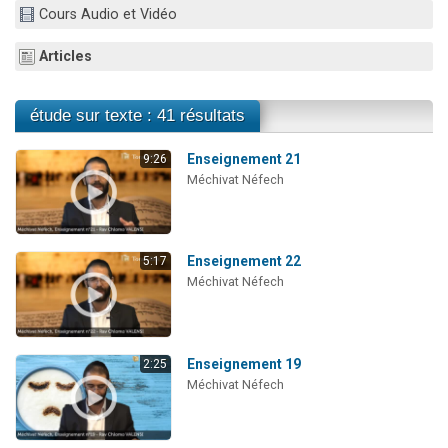
Cours Audio et Vidéo
2 personnes viennent de nous rejoindre sur WhatsApp
2 nouvelles musiques dans Torah-Box Music
Articles
3 personnes viennent de nous rejoindre sur WhatsApp
8 personnes viennent de faire un don pour Tsédaka : pauvres d'Israel
étude sur texte : 41 résultats
2 personnes viennent de faire un don pour 1 Journée de Vacances Pour les Enfants
Enseignement 21
9:26
Méchivat Néfech
Enseignement 22
5:17
Méchivat Néfech
Enseignement 19
2:25
Méchivat Néfech