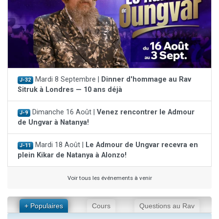
Mardi 8 Septembre |
Dinner d'hommage au Rav
J-32
Sitruk à Londres — 10 ans déjà
Dimanche 16 Août |
Venez rencontrer le Admour
J-9
de Ungvar à Natanya!
Mardi 18 Août |
Le Admour de Ungvar recevra en
J-11
plein Kikar de Natanya à Alonzo!
Voir tous les événements à venir
+ Populaires
Cours
Questions au Rav