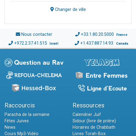
Changer de ville
Nous contacter
+33.1.80.20.5000
France
+972.2.37.41.515
+1.437.887.14.93
Israël
Canada
Raccourcis
Ressources
Paracha de la semaine
Calendrier Juif
Fêtes Juives
Sidour (livre de prière)
News
Horaires de Chabbath
Cours Mp3-Vidéo
Livres Torah-Box