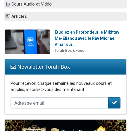
Cours Audio et Vidéo
Ariel vient de donner son Maasser
Il reste 49 places pour étudier en groupe sur Zoom
Articles
Nathaniel vient de donner son Maasser
6 personnes viennent de faire un don pour 5 enfants déjà orphelins risquent de perdre leur maman
Étudiez en Profondeur le Mikhtav
Mé-Eliahou avec le Rav Michael
3 personnes viennent de nous rejoindre sur WhatsApp
Amar sur...
Torah-Box & vous
Newsletter Torah-Box
Pour recevoir chaque semaine les nouveaux cours et
articles, inscrivez-vous dès maintenant :