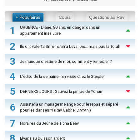
+ Populaires
Cours
Questions au Rav
1
URGENCE - Diane, 80 ans, en danger dans un
appartement insalubre
2
Ils ont volé 12 Sifré Torah à Levallois… mais pas la Torah
3
Je manque d'estime de moi, comment y remédier ?
4
L'édito de la semaine - En visite chez le Steipler
5
DERNIERS JOURS : Sauvez la jambe de Yohan
6
Assister à un mariage mélangé pour le repas et séparé
pour les danses ?! (Rav Gabriel DAYAN)
7
Horaires du Jeûne de Ticha Béav
8
Elyana au buisson ardent