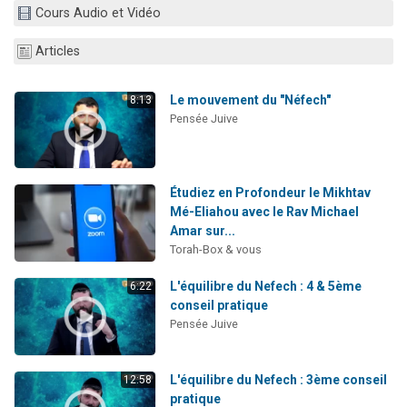
Cours Audio et Vidéo
Dovan vient de donner son Maasser
2 personnes viennent de nous rejoindre sur WhatsApp
Articles
2 personnes viennent de nous rejoindre sur WhatsApp
Malgorzata vient de donner son Maasser
Le mouvement du "Néfech"
8:13
Pensée Juive
3 personnes viennent de nous rejoindre sur WhatsApp
Étudiez en Profondeur le Mikhtav
Mé-Eliahou avec le Rav Michael
Amar sur...
Torah-Box & vous
L'équilibre du Nefech : 4 & 5ème
6:22
conseil pratique
Pensée Juive
L'équilibre du Nefech : 3ème conseil
12:58
pratique