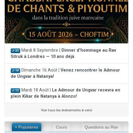
Mardi 8 Septembre |
Dinner d'hommage au Rav
J-33
Sitruk à Londres — 10 ans déjà
Dimanche 16 Août |
Venez rencontrer le Admour
J-10
de Ungvar à Natanya!
Mardi 18 Août |
Le Admour de Ungvar recevra en
J-12
plein Kikar de Natanya à Alonzo!
Voir tous les événements à venir
+ Populaires
Cours
Questions au Rav