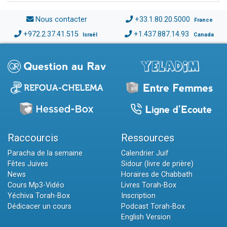
Nous contacter
+33.1.80.20.5000
France
+972.2.37.41.515
+1.437.887.14.93
Israël
Canada
Raccourcis
Ressources
Paracha de la semaine
Calendrier Juif
Fêtes Juives
Sidour (livre de prière)
News
Horaires de Chabbath
Cours Mp3-Vidéo
Livres Torah-Box
Yéchiva Torah-Box
Inscription
Dédicacer un cours
Podcast Torah-Box
English Version