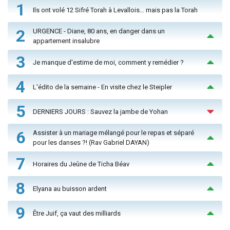
1
Ils ont volé 12 Sifré Torah à Levallois… mais pas la Torah
2
URGENCE - Diane, 80 ans, en danger dans un
appartement insalubre
3
Je manque d'estime de moi, comment y remédier ?
4
L'édito de la semaine - En visite chez le Steipler
5
DERNIERS JOURS : Sauvez la jambe de Yohan
6
Assister à un mariage mélangé pour le repas et séparé
pour les danses ?! (Rav Gabriel DAYAN)
7
Horaires du Jeûne de Ticha Béav
8
Elyana au buisson ardent
9
Être Juif, ça vaut des milliards