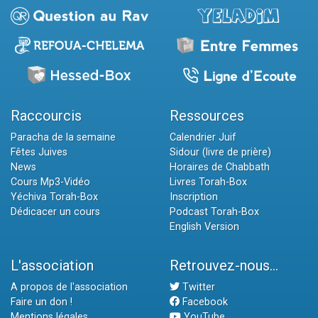
Raccourcis
Ressources
Paracha de la semaine
Calendrier Juif
Fêtes Juives
Sidour (livre de prière)
News
Horaires de Chabbath
Cours Mp3-Vidéo
Livres Torah-Box
Yéchiva Torah-Box
Inscription
Dédicacer un cours
Podcast Torah-Box
English Version
L'association
Retrouvez-nous...
A propos de l'association
Twitter
Faire un don !
Facebook
Mentions légales
YouTube