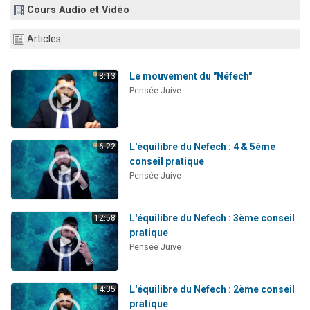
Cours Audio et Vidéo
2 personnes viennent de nous rejoindre sur WhatsApp
13 personnes viennent de demander une bénédiction
Articles
Il reste 49 places pour étudier en groupe sur Zoom
12 nouvelles musiques dans Torah-Box Music
Le mouvement du "Néfech"
8:13
Pensée Juive
2 personnes viennent de nous rejoindre sur WhatsApp
L'équilibre du Nefech : 4 & 5ème
6:22
conseil pratique
Pensée Juive
L'équilibre du Nefech : 3ème conseil
12:58
pratique
Pensée Juive
L'équilibre du Nefech : 2ème conseil
4:35
pratique