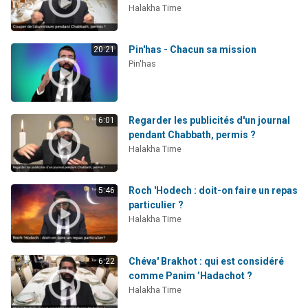
Halakha Time
Pin'has - Chacun sa mission
20:21
Pin'has
Regarder les publicités d'un journal
6:01
pendant Chabbath, permis ?
Halakha Time
Roch 'Hodech : doit-on faire un repas
5:46
particulier ?
Halakha Time
Chéva' Brakhot : qui est considéré
6:22
comme Panim ’Hadachot ?
Halakha Time