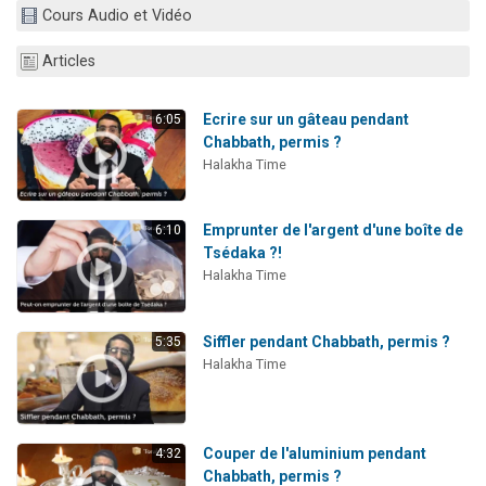
Cours Audio et Vidéo
Nouvelle émission radio : Visions de grandeur n°104 : Le Chabbath et le Birkat Hamazone à travers le temps
61 personnes viennent de demander une bénédiction
Articles
Ariel vient de donner son Maasser
Il reste 49 places pour étudier en groupe sur Zoom
Ecrire sur un gâteau pendant
6:05
Chabbath, permis ?
Eva vient de donner son Maasser
Halakha Time
Emprunter de l'argent d'une boîte de
6:10
Tsédaka ?!
Halakha Time
Siffler pendant Chabbath, permis ?
5:35
Halakha Time
Couper de l'aluminium pendant
4:32
Chabbath, permis ?