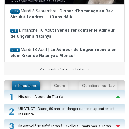
Mardi 8 Septembre |
Dinner d'hommage au Rav
J-32
Sitruk à Londres — 10 ans déjà
Dimanche 16 Août |
Venez rencontrer le Admour
J-9
de Ungvar à Natanya!
Mardi 18 Août |
Le Admour de Ungvar recevra en
J-11
plein Kikar de Natanya à Alonzo!
Voir tous les événements à venir
+ Populaires
Cours
Questions au Rav
1
Histoire - À bord du Titanic
2
URGENCE - Diane, 80 ans, en danger dans un appartement
insalubre
3
Ils ont volé 12 Sifré Torah à Levallois… mais pas la Torah