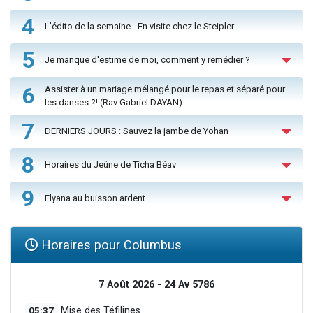
4
L'édito de la semaine - En visite chez le Steipler
5
Je manque d'estime de moi, comment y remédier ?
6
Assister à un mariage mélangé pour le repas et séparé pour
les danses ?! (Rav Gabriel DAYAN)
7
DERNIERS JOURS : Sauvez la jambe de Yohan
8
Horaires du Jeûne de Ticha Béav
9
Elyana au buisson ardent
Horaires pour Columbus
7 Août 2026 - 24 Av 5786
05:37
Mise des Téfilines