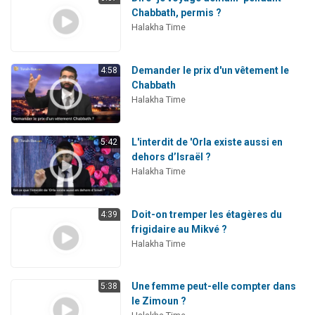
Chabbath, permis ?
Halakha Time
Demander le prix d'un vêtement le
4:58
Chabbath
Halakha Time
L'interdit de 'Orla existe aussi en
5:42
dehors d’Israël ?
Halakha Time
Doit-on tremper les étagères du
4:39
frigidaire au Mikvé ?
Halakha Time
Une femme peut-elle compter dans
5:38
le Zimoun ?