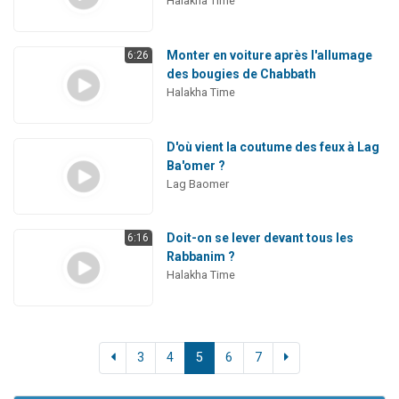
Halakha Time
Monter en voiture après l'allumage
6:26
des bougies de Chabbath
Halakha Time
D'où vient la coutume des feux à Lag
Ba'omer ?
Lag Baomer
Doit-on se lever devant tous les
6:16
Rabbanim ?
Halakha Time
3
4
5
6
7