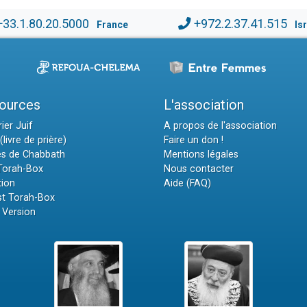
+33.1.80.20.5000
+972.2.37.41.515
France
Is
ources
L'association
ier Juif
A propos de l'association
(livre de prière)
Faire un don !
es de Chabbath
Mentions légales
 Torah-Box
Nous contacter
tion
Aide (FAQ)
t Torah-Box
 Version