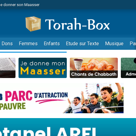
de donner son Maasser
es viennent de faire un don pour 5 jours de vacances aux Orphelins
es viennent de faire un don pour Diane, 80 ans, dans un appartement insalub
viennent de nous rejoindre sur WhatsApp
 viennent de demander une bénédiction
Dons
Femmes
Enfants
Etude sur Texte
Musique
Pa
nnes viennent de faire un don pour Sauvez la jambe de Yohan
49 places pour étudier en groupe sur Zoom
lles musiques dans Torah-Box Music
viennent de nous rejoindre sur WhatsApp
viennent de nous rejoindre sur WhatsApp
les musiques dans Torah-Box Music
viennent de nous rejoindre sur WhatsApp
es viennent de faire un don pour Tsédaka : pauvres d'Israel
sion radio : Visions de grandeur n°104 : Le Chabbath et le Birkat Hamazone à 
 viennent de demander une bénédiction