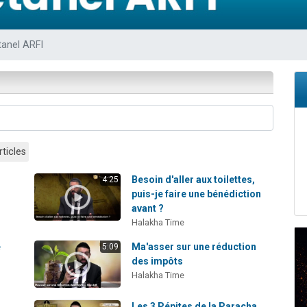
49 places pour étudier en groupe sur Zoom
de donner son Maasser
anel ARFI
ent de donner son Maasser
viennent de nous rejoindre sur WhatsApp
viennent de nous rejoindre sur WhatsApp
rticles
Besoin d'aller aux toilettes,
4:25
puis-je faire une bénédiction
avant ?
Halakha Time
e
Ma'asser sur une réduction
5:09
des impôts
Halakha Time
Les 3 Pépites de la Paracha