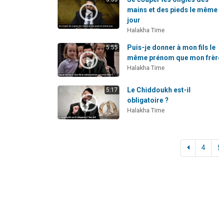
mains et des pieds le même
jour
Halakha Time
Puis-je donner à mon fils le
5:55
même prénom que mon frèr
Halakha Time
Le Chiddoukh est-il
5:17
obligatoire ?
Halakha Time
4