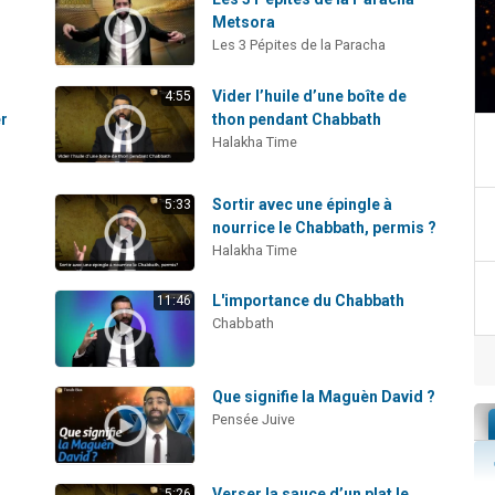
Metsora
Les 3 Pépites de la Paracha
Vider l’huile d’une boîte de
4:55
er
thon pendant Chabbath
Halakha Time
Sortir avec une épingle à
5:33
nourrice le Chabbath, permis ?
Halakha Time
L'importance du Chabbath
11:46
Chabbath
Que signifie la Maguèn David ?
Pensée Juive
Verser la sauce d’un plat le
5:26