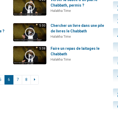
Chabbath, permis ?
Halakha Time
Chercher un livre dans une pile
5:00
e ?
de livres le Chabbath
Halakha Time
Faire un repas de laitages le
5:08
Chabbath
Halakha Time
5
6
7
8