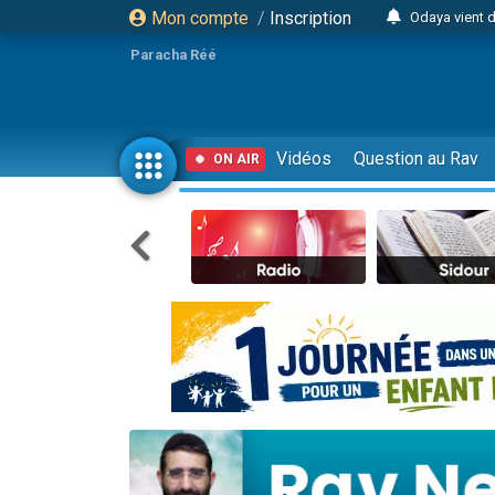
Mon compte
/
Inscription
Odaya vient 
3 personn
Paracha Réé
3 personn
2 personnes 
13 personnes
Vidéos
Question au Rav
ON AIR
30 perso
Il reste 
12 nouve
3 personnes 
2 personnes 
2 nouvel
3 personnes 
8 personn
Nouvelle émis
61 personnes