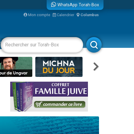
WhatsApp Torah-Box
Mon compte
Calendrier
Columbus
re
racha
Divertissements
Livres
Rabbanim
travers le temps