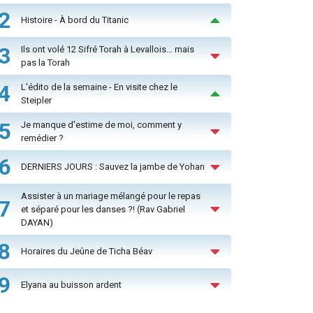
2
Histoire - À bord du Titanic
3
Ils ont volé 12 Sifré Torah à Levallois… mais
pas la Torah
4
L'édito de la semaine - En visite chez le
Steipler
5
Je manque d'estime de moi, comment y
remédier ?
6
DERNIERS JOURS : Sauvez la jambe de Yohan
Assister à un mariage mélangé pour le repas
7
et séparé pour les danses ?! (Rav Gabriel
DAYAN)
8
Horaires du Jeûne de Ticha Béav
9
Elyana au buisson ardent