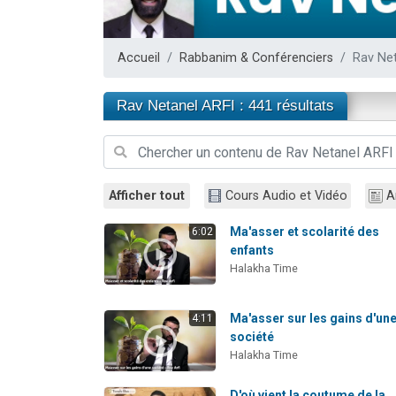
Il reste 
Ariel vient 
Accueil
Rabbanim & Conférenciers
Rav Net
Nathaniel vi
4 personnes 
Rav Netanel ARFI : 441 résultats
3 personnes 
Afficher tout
Cours Audio et Vidéo
A
Ma'asser et scolarité des
6:02
enfants
Halakha Time
Ma'asser sur les gains d'un
4:11
société
Halakha Time
D'où vient la coutume de la