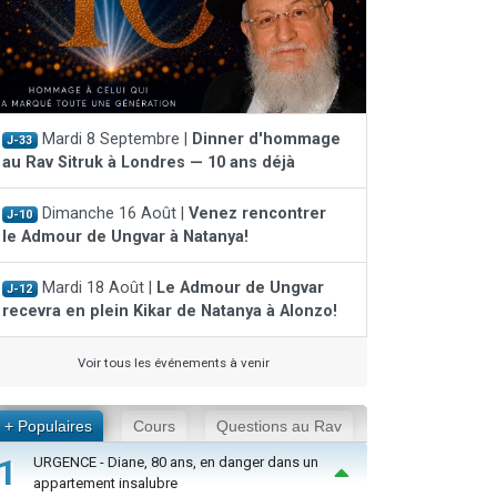
Mardi 8 Septembre |
Dinner d'hommage
J-33
au Rav Sitruk à Londres — 10 ans déjà
Dimanche 16 Août |
Venez rencontrer
J-10
le Admour de Ungvar à Natanya!
Mardi 18 Août |
Le Admour de Ungvar
J-12
recevra en plein Kikar de Natanya à Alonzo!
Voir tous les événements à venir
+ Populaires
Cours
Questions au Rav
1
URGENCE - Diane, 80 ans, en danger dans un
appartement insalubre