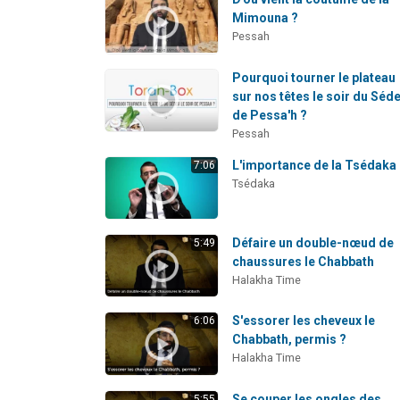
Mimouna ?
Pessah
Pourquoi tourner le plateau
sur nos têtes le soir du Séd
de Pessa'h ?
Pessah
L'importance de la Tsédaka
7:06
Tsédaka
Défaire un double-nœud de
5:49
chaussures le Chabbath
Halakha Time
S'essorer les cheveux le
6:06
Chabbath, permis ?
Halakha Time
Se couper les ongles des
5:55