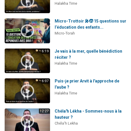
Halakha Time
Micro-Trottoir 🎤🧒 15 questions sur
l’éducation des enfants...
Micro-Torah
Je vais à la mer, quelle bénédiction
6:19
réciter ?
Halakha Time
Puis-je prier Arvit à l'approche de
6:07
l'aube ?
Halakha Time
Chéla'h Lékha - Sommes-nous à la
12:27
hauteur ?
Chéla'h Lekha