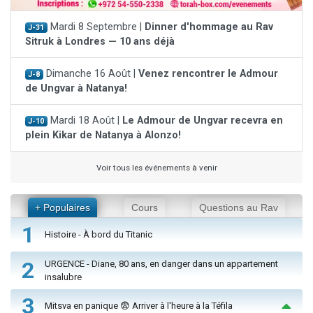
Mardi 8 Septembre |
Dinner d'hommage au Rav
J-31
Sitruk à Londres — 10 ans déjà
Dimanche 16 Août |
Venez rencontrer le Admour
J-8
de Ungvar à Natanya!
Mardi 18 Août |
Le Admour de Ungvar recevra en
J-10
plein Kikar de Natanya à Alonzo!
Voir tous les événements à venir
+ Populaires
Cours
Questions au Rav
1
Histoire - À bord du Titanic
2
URGENCE - Diane, 80 ans, en danger dans un appartement
insalubre
3
Mitsva en panique 😨 Arriver à l'heure à la Téfila