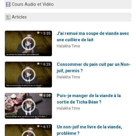
Cours Audio et Vidéo
13 personnes viennent de demander une bénédiction
30 personnes viennent de faire un don pour Sauvez la jambe de Yohan
Articles
Il reste 49 places pour étudier en groupe sur Zoom
12 nouvelles musiques dans Torah-Box Music
J'ai remué ma soupe de viande avec
5:35
une cuillère de lait
29 personnes viennent de demander une bénédiction
Halakha Time
Consommer du pain cuit par un Non-
6:26
juif, permis ?
Halakha Time
Puis-je manger de la viande à la
6:08
sortie de Ticha Béav ?
Halakha Time
Un non-juif me livre de la viande,
6:17
problème ?