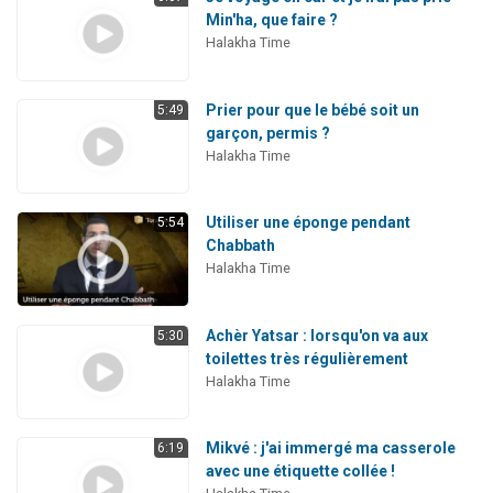
Min'ha, que faire ?
Halakha Time
Prier pour que le bébé soit un
5:49
garçon, permis ?
Halakha Time
Utiliser une éponge pendant
5:54
Chabbath
Halakha Time
Achèr Yatsar : lorsqu'on va aux
5:30
toilettes très régulièrement
Halakha Time
Mikvé : j'ai immergé ma casserole
6:19
avec une étiquette collée !