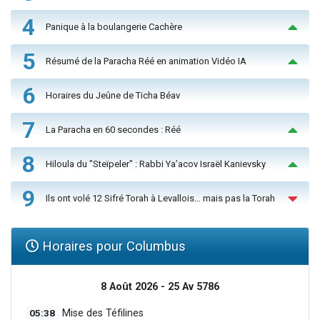
4
Panique à la boulangerie Cachère
5
Résumé de la Paracha Réé en animation Vidéo IA
6
Horaires du Jeûne de Ticha Béav
7
La Paracha en 60 secondes : Réé
8
Hiloula du "Steïpeler" : Rabbi Ya’acov Israël Kanievsky
9
Ils ont volé 12 Sifré Torah à Levallois… mais pas la Torah
Horaires pour Columbus
8 Août 2026 - 25 Av 5786
05:38
Mise des Téfilines