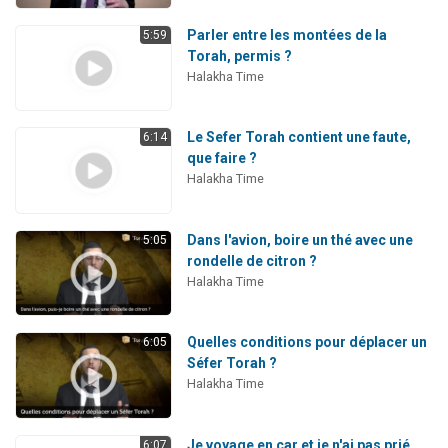
Parler entre les montées de la
5:59
Torah, permis ?
Halakha Time
Le Sefer Torah contient une faute,
6:14
que faire ?
Halakha Time
Dans l'avion, boire un thé avec une
5:05
rondelle de citron ?
Halakha Time
Quelles conditions pour déplacer un
6:05
Séfer Torah ?
Halakha Time
Je voyage en car et je n'ai pas prié
6:07