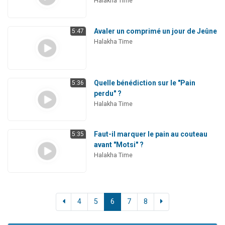
Halakha Time
Avaler un comprimé un jour de Jeûne
5:47
Halakha Time
Quelle bénédiction sur le "Pain
5:36
perdu" ?
Halakha Time
Faut-il marquer le pain au couteau
5:35
avant "Motsi" ?
Halakha Time
4
5
6
7
8